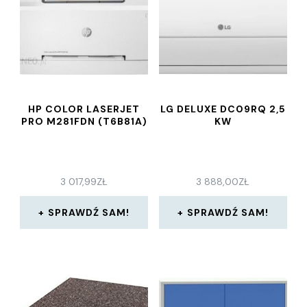
HP COLOR LASERJET
LG DELUXE DC09RQ 2,5
PRO M281FDN (T6B81A)
KW
3 017,99
ZŁ
3 888,00
ZŁ
SPRAWDŹ SAM!
SPRAWDŹ SAM!