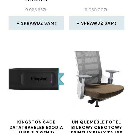
(PM45A10010030300)
9 993,93
ZŁ
6 030,00
ZŁ
SPRAWDŹ SAM!
SPRAWDŹ SAM!
KINGSTON 64GB
UNIQUEMEBLE FOTEL
DATATRAVELER EXODIA
BIUROWY OBROTOWY
(USB 3.2 GEN 1)
SPINELLY BIAŁY TAUPE