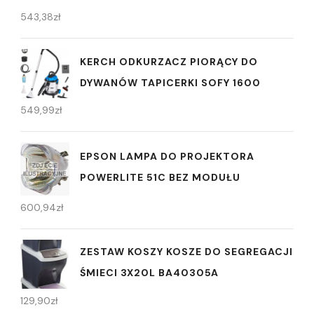
543,38
zł
KERCH ODKURZACZ PIORĄCY DO
DYWANÓW TAPICERKI SOFY 1600
549,99
zł
EPSON LAMPA DO PROJEKTORA
POWERLITE 51C BEZ MODUŁU
600,94
zł
ZESTAW KOSZY KOSZE DO SEGREGACJI
ŚMIECI 3X20L BA40305A
129,90
zł