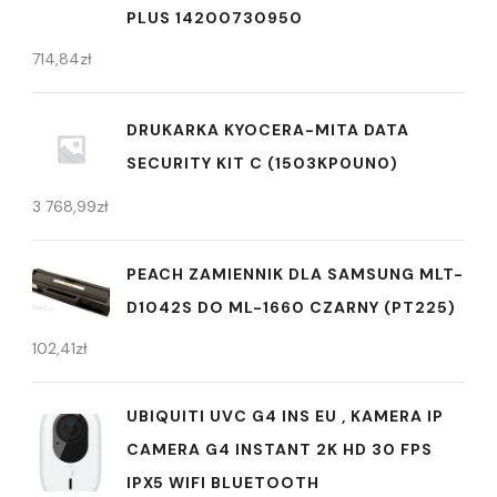
PLUS 14200730950
714,84
zł
DRUKARKA KYOCERA-MITA DATA
SECURITY KIT C (1503KP0UN0)
3 768,99
zł
PEACH ZAMIENNIK DLA SAMSUNG MLT-
D1042S DO ML-1660 CZARNY (PT225)
102,41
zł
UBIQUITI UVC G4 INS EU , KAMERA IP
CAMERA G4 INSTANT 2K HD 30 FPS
IPX5 WIFI BLUETOOTH