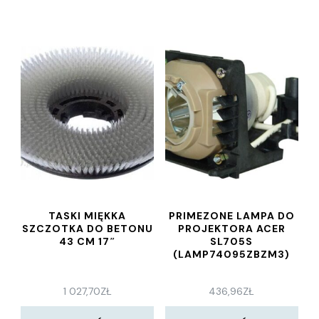
TASKI MIĘKKA
PRIMEZONE LAMPA DO
SZCZOTKA DO BETONU
PROJEKTORA ACER
43 CM 17″
SL705S
(LAMP74095ZBZM3)
1 027,70
ZŁ
436,96
ZŁ