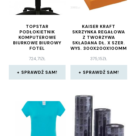
TOPSTAR
KAISER KRAFT
PODŁOKIETNIK
SKRZYNKA REGAŁOWA
KOMPUTEROWE
Z TWORZYWA
BIURKOWE BIUROWY
SKŁADANA DŁ. X SZER.
FOTEL
WYS. 300X200X100MM
PODŁOKIETNIKÓW
724,71
ZŁ
375,15
ZŁ
BUEROSTUHL BIUROWE
KRZESŁO ROBOCZE
BIUROWYCH
SPRAWDŹ SAM!
SPRAWDŹ SAM!
OBROTOWE BIURKA
8170G26 BIUR