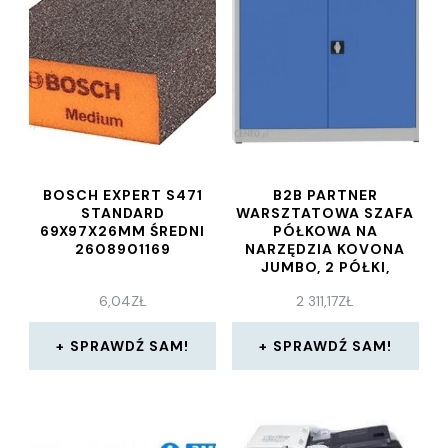
BOSCH EXPERT S471
B2B PARTNER
STANDARD
WARSZTATOWA SZAFA
69X97X26MM ŚREDNI
PÓŁKOWA NA
2608901169
NARZĘDZIA KOVONA
JUMBO, 2 PÓŁKI,
SPAWANA
6,04
ZŁ
2 311,17
ZŁ
SPRAWDŹ SAM!
SPRAWDŹ SAM!