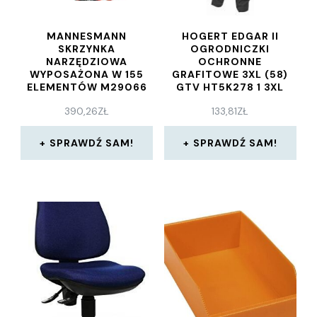
MANNESMANN
HOGERT EDGAR II
SKRZYNKA
OGRODNICZKI
NARZĘDZIOWA
OCHRONNE
WYPOSAŻONA W 155
GRAFITOWE 3XL (58)
ELEMENTÓW M29066
GTV HT5K278 1 3XL
390,26
ZŁ
133,81
ZŁ
SPRAWDŹ SAM!
SPRAWDŹ SAM!