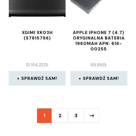
XGIMI XK03H
APPLE IPHONE 7 (4.7)
(S7815796)
ORYGINALNA BATERIA
1960MAH APN: 616-
00255
12 154,22
ZŁ
69,99
ZŁ
SPRAWDŹ SAM!
SPRAWDŹ SAM!
1
2
3