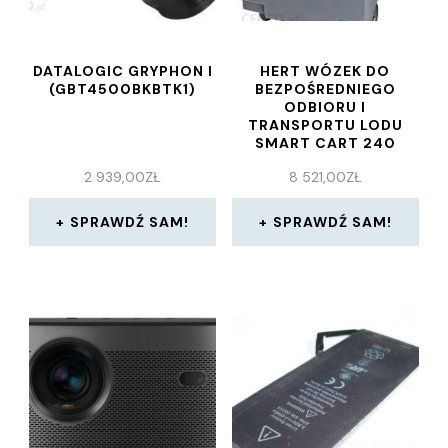
DATALOGIC GRYPHON I
HERT WÓZEK DO
(GBT4500BKBTK1)
BEZPOŚREDNIEGO
ODBIORU I
TRANSPORTU LODU
SMART CART 240
FOLLET
2 939,00
ZŁ
8 521,00
ZŁ
SPRAWDŹ SAM!
SPRAWDŹ SAM!