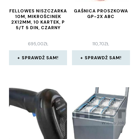
FELLOWES NISZCZARKA
GAŚNICA PROSZKOWA
10M, MIKROŚCINEK
GP-2X ABC
2X12MM, 10 KARTEK, P
5/T 5 DIN, CZARNY
695,00
ZŁ
110,70
ZŁ
SPRAWDŹ SAM!
SPRAWDŹ SAM!