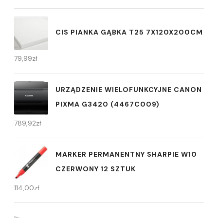
CIS PIANKA GĄBKA T25 7X120X200CM
79,99
zł
URZĄDZENIE WIELOFUNKCYJNE CANON
PIXMA G3420 (4467C009)
789,92
zł
MARKER PERMANENTNY SHARPIE W10
CZERWONY 12 SZTUK
114,00
zł