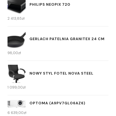
PHILIPS NEOPIX 720
2 413,85
zł
GERLACH PATELNIA GRANITEX 24 CM
98,00
zł
NOWY STYL FOTEL NOVA STEEL
1 099,00
zł
OPTOMA (A9PV7GL06AZ6)
6 639,00
zł