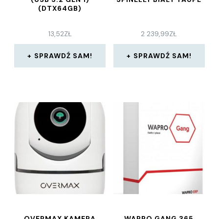
(DTX64GB)
13,52
ZŁ
2 239,99
ZŁ
SPRAWDŹ SAM!
SPRAWDŹ SAM!
OVERMAX KAMERA
WAPRO GANG 365