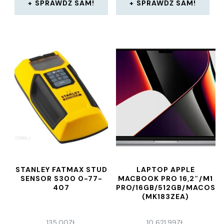
SPRAWDŹ SAM!
SPRAWDŹ SAM!
STANLEY FATMAX STUD
LAPTOP APPLE
SENSOR S300 0-77-
MACBOOK PRO 16,2″/M1
407
PRO/16GB/512GB/MACOS
(MK183ZEA)
135,00
ZŁ
10 621,99
ZŁ