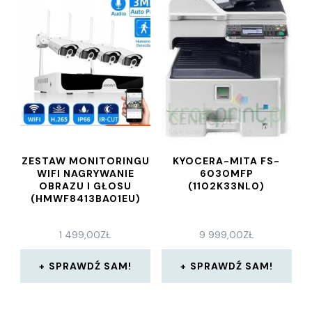
ZESTAW MONITORINGU
KYOCERA-MITA FS-
WIFI NAGRYWANIE
6030MFP
OBRAZU I GŁOSU
(1102K33NL0)
(HMWF8413BA01EU)
1 499,00
ZŁ
9 999,00
ZŁ
SPRAWDŹ SAM!
SPRAWDŹ SAM!