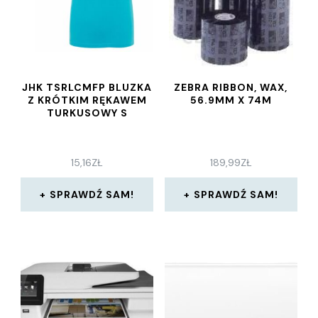
JHK TSRLCMFP BLUZKA
ZEBRA RIBBON, WAX,
Z KRÓTKIM RĘKAWEM
56.9MM X 74M
TURKUSOWY S
15,16
ZŁ
189,99
ZŁ
SPRAWDŹ SAM!
SPRAWDŹ SAM!