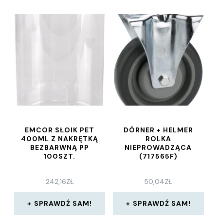
EMCOR SŁOIK PET
DÖRNER + HELMER
400ML Z NAKRĘTKĄ
ROLKA
BEZBARWNĄ PP
NIEPROWADZĄCA
100SZT.
(717565F)
242,16
ZŁ
50,04
ZŁ
SPRAWDŹ SAM!
SPRAWDŹ SAM!