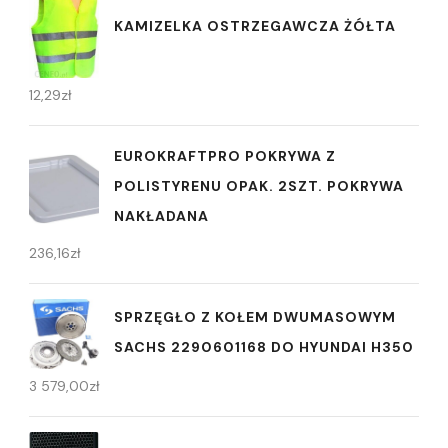
KAMIZELKA OSTRZEGAWCZA ŻÓŁTA
12,29
zł
EUROKRAFTPRO POKRYWA Z
POLISTYRENU OPAK. 2SZT. POKRYWA
NAKŁADANA
236,16
zł
SPRZĘGŁO Z KOŁEM DWUMASOWYM
SACHS 2290601168 DO HYUNDAI H350
3 579,00
zł