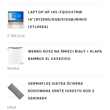
LAPTOP HP 14S-FQ0037NW
14"/RYZEN5/8GB/512GB/WIN10
(37J45EA)
2 799,00
zł
WENKO KOSZ NA ŚMIECI BIAŁY + KLAPA
BAMBUS 3L 24392100
119,99
zł
GERMAFLEX SIATKA ŚCIERNA
KODOWANA SENTE 105X270 KOD 2
SEN16884
1,69
zł