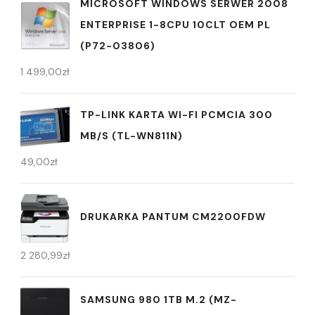
MICROSOFT WINDOWS SERWER 2008
ENTERPRISE 1-8CPU 10CLT OEM PL
(P72-03806)
1 499,00
zł
TP-LINK KARTA WI-FI PCMCIA 300
MB/S (TL-WN811N)
49,00
zł
DRUKARKA PANTUM CM2200FDW
2 280,99
zł
SAMSUNG 980 1TB M.2 (MZ-