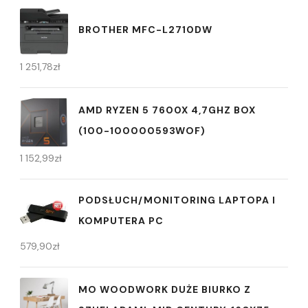
BROTHER MFC-L2710DW
1 251,78
zł
AMD RYZEN 5 7600X 4,7GHZ BOX
(100-100000593WOF)
1 152,99
zł
PODSŁUCH/MONITORING LAPTOPA I
KOMPUTERA PC
579,90
zł
MO WOODWORK DUŻE BIURKO Z