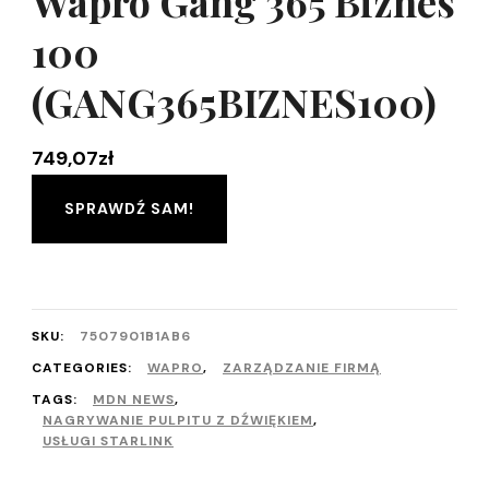
Wapro Gang 365 Biznes
100
(GANG365BIZNES100)
749,07
zł
SPRAWDŹ SAM!
SKU:
7507901B1AB6
CATEGORIES:
WAPRO
,
ZARZĄDZANIE FIRMĄ
TAGS:
MDN NEWS
,
NAGRYWANIE PULPITU Z DŹWIĘKIEM
,
USŁUGI STARLINK