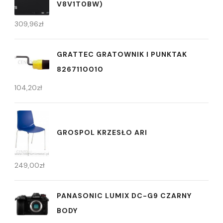
V8V1T0BW)
309,96
zł
GRATTEC GRATOWNIK I PUNKTAK
8267110010
104,20
zł
GROSPOL KRZESŁO ARI
249,00
zł
PANASONIC LUMIX DC-G9 CZARNY
BODY