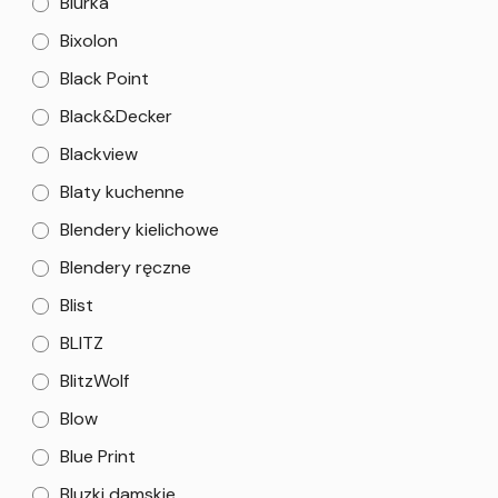
Biurka
Bixolon
Black Point
Black&Decker
Blackview
Blaty kuchenne
Blendery kielichowe
Blendery ręczne
Blist
BLITZ
BlitzWolf
Blow
Blue Print
Bluzki damskie