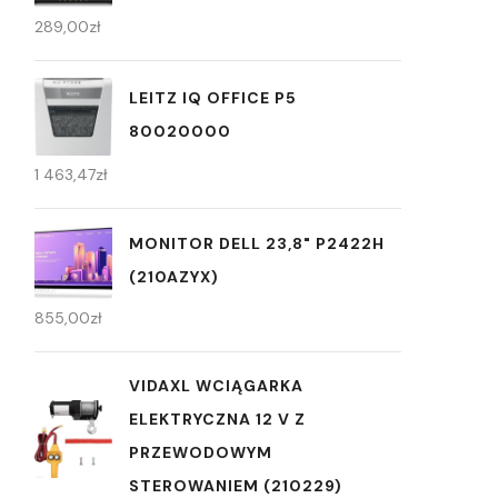
289,00
zł
LEITZ IQ OFFICE P5
80020000
1 463,47
zł
MONITOR DELL 23,8" P2422H
(210AZYX)
855,00
zł
VIDAXL WCIĄGARKA
ELEKTRYCZNA 12 V Z
PRZEWODOWYM
STEROWANIEM (210229)