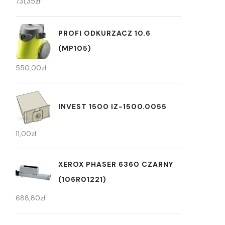
731,35
zł
PROFI ODKURZACZ 10.6
(MP105)
550,00
zł
INVEST 1500 IZ-1500.0055
11,00
zł
XEROX PHASER 6360 CZARNY
(106R01221)
688,80
zł