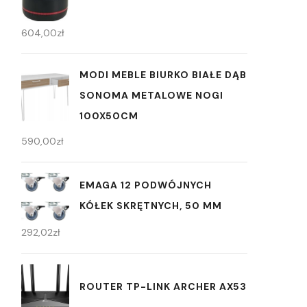
604,00
zł
MODI MEBLE BIURKO BIAŁE DĄB
SONOMA METALOWE NOGI
100X50CM
590,00
zł
EMAGA 12 PODWÓJNYCH
KÓŁEK SKRĘTNYCH, 50 MM
292,02
zł
ROUTER TP-LINK ARCHER AX53