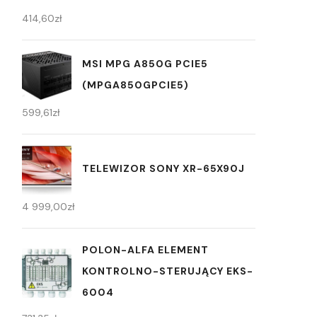
414,60
zł
MSI MPG A850G PCIE5
(MPGA850GPCIE5)
599,61
zł
TELEWIZOR SONY XR-65X90J
4 999,00
zł
POLON-ALFA ELEMENT
KONTROLNO-STERUJĄCY EKS-
6004