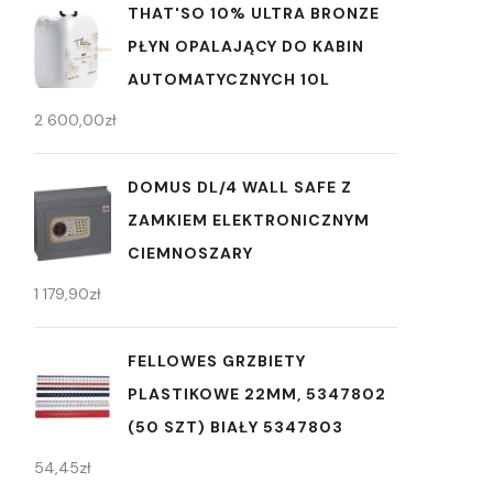
THAT'SO 10% ULTRA BRONZE
PŁYN OPALAJĄCY DO KABIN
AUTOMATYCZNYCH 10L
2 600,00
zł
DOMUS DL/4 WALL SAFE Z
ZAMKIEM ELEKTRONICZNYM
CIEMNOSZARY
1 179,90
zł
FELLOWES GRZBIETY
PLASTIKOWE 22MM, 5347802
(50 SZT) BIAŁY 5347803
54,45
zł