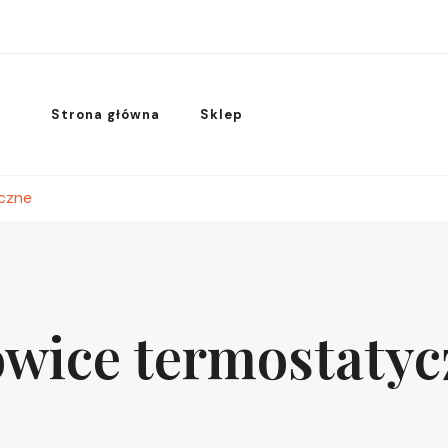
Strona główna
Sklep
czne
owice termostatyc