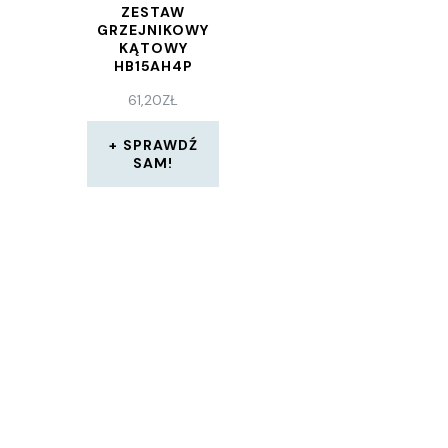
ZESTAW
GRZEJNIKOWY
KĄTOWY
HB15AH4P
HB15AH4PMEE
61,20
ZŁ
SPRAWDŹ
SAM!