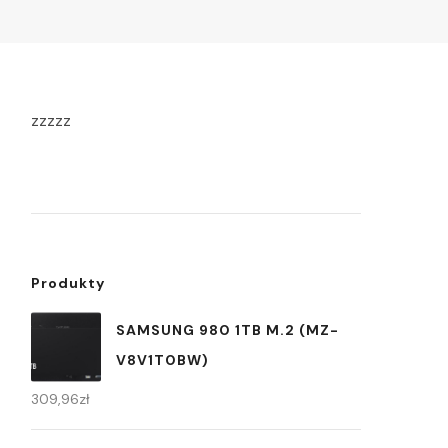
zzzzz
Produkty
SAMSUNG 980 1TB M.2 (MZ-
V8V1T0BW)
309,96
zł