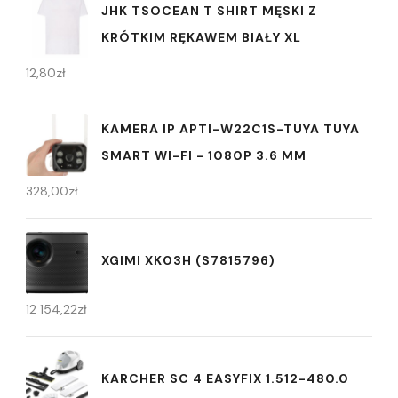
JHK TSOCEAN T SHIRT MĘSKI Z
KRÓTKIM RĘKAWEM BIAŁY XL
12,80
zł
KAMERA IP APTI-W22C1S-TUYA TUYA
SMART WI-FI - 1080P 3.6 MM
328,00
zł
XGIMI XK03H (S7815796)
12 154,22
zł
KARCHER SC 4 EASYFIX 1.512-480.0