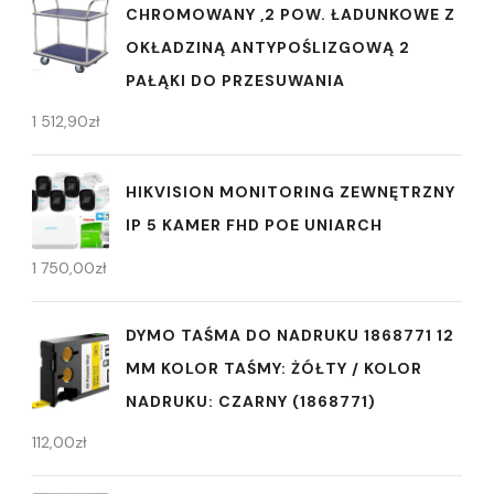
CHROMOWANY ,2 POW. ŁADUNKOWE Z
OKŁADZINĄ ANTYPOŚLIZGOWĄ 2
PAŁĄKI DO PRZESUWANIA
1 512,90
zł
HIKVISION MONITORING ZEWNĘTRZNY
IP 5 KAMER FHD POE UNIARCH
1 750,00
zł
DYMO TAŚMA DO NADRUKU 1868771 12
MM KOLOR TAŚMY: ŻÓŁTY / KOLOR
NADRUKU: CZARNY (1868771)
112,00
zł