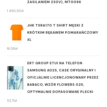
ZASILANIEM 230V), MT0096
1 490,50
zł
JHK TSRA170 T SHIRT MĘSKI Z
KRÓTKIM RĘKAWEM POMARAŃCZOWY
XL
16,59
zł
ERT GROUP ETUI NA TELEFON
SAMSUNG A02S, CASE ORYGINALNY I
OFICJALNIE LICENCJONOWANY PRZEZ
BABACO, WZÓR FLOWERS 025,
OPTYMALNIE DOPASOWANE PLECKI
53,71
zł