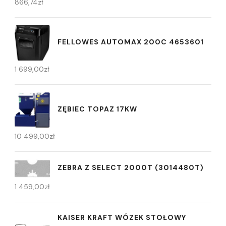
866,74
zł
FELLOWES AUTOMAX 200C 4653601
1 699,00
zł
ZĘBIEC TOPAZ 17KW
10 499,00
zł
ZEBRA Z SELECT 2000T (3014480T)
1 459,00
zł
KAISER KRAFT WÓZEK STOŁOWY