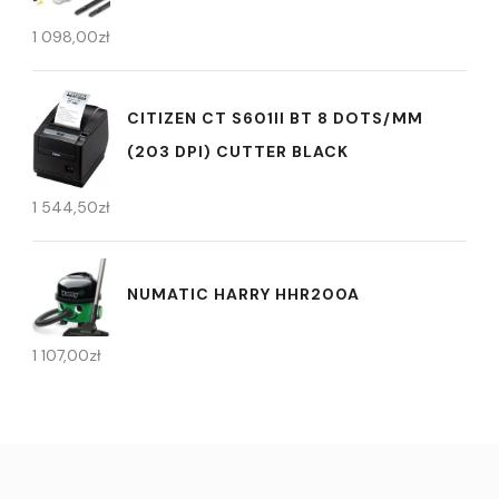
1 098,00
zł
CITIZEN CT S601II BT 8 DOTS/MM
(203 DPI) CUTTER BLACK
1 544,50
zł
NUMATIC HARRY HHR200A
1 107,00
zł