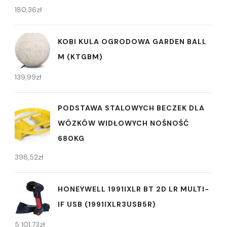
180,36
zł
KOBI KULA OGRODOWA GARDEN BALL
M (KTGBM)
139,99
zł
PODSTAWA STALOWYCH BECZEK DLA
WÓZKÓW WIDŁOWYCH NOŚNOŚĆ
680KG
398,52
zł
HONEYWELL 1991IXLR BT 2D LR MULTI-
IF USB (1991IXLR3USB5R)
5 101,73
zł