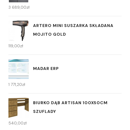
3 689,00
zł
ARTERO MINI SUSZARKA SKŁADANA
MOJITO GOLD
119,00
zł
MADAR ERP
1 771,20
zł
BIURKO DĄB ARTISAN 100X50CM
SZUFLADY
540,00
zł