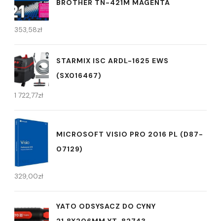
BROTHER TN-421M MAGENTA
353,58
zł
STARMIX ISC ARDL-1625 EWS
(SX016467)
1 722,77
zł
MICROSOFT VISIO PRO 2016 PL (D87-
07129)
329,00
zł
YATO ODSYSACZ DO CYNY
21.8X206MM YT-82743