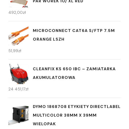
PAR WOREK 10/ XL RED
492,00
zł
MICROCONNECT CAT6A S/FTP 7.5M
ORANGE LSZH
51,99
zł
CLEANFIX KS 650 IBC – ZAMIATARKA
AKUMULATOROWA
24 451,17
zł
DYMO 1868708 ETYKIETY DIRECTLABEL
MULTICOLOR 38MM X 39MM
WIELOPAK