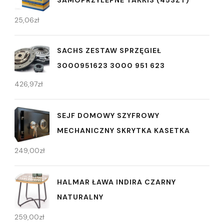
SAMOPRZYLEPNE TAKKIS (45SZT)
25,06
zł
SACHS ZESTAW SPRZĘGIEŁ
3000951623 3000 951 623
426,97
zł
SEJF DOMOWY SZYFROWY
MECHANICZNY SKRYTKA KASETKA
249,00
zł
HALMAR ŁAWA INDIRA CZARNY
NATURALNY
259,00
zł