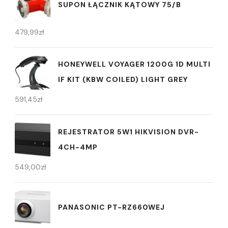
SUPON ŁĄCZNIK KĄTOWY 75/B
479,99
zł
HONEYWELL VOYAGER 1200G 1D MULTI
IF KIT (KBW COILED) LIGHT GREY
591,45
zł
REJESTRATOR 5W1 HIKVISION DVR-
4CH-4MP
549,00
zł
PANASONIC PT-RZ660WEJ