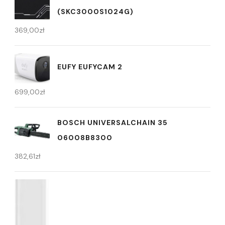
(SKC3000S1024G)
369,00
zł
EUFY EUFYCAM 2
699,00
zł
BOSCH UNIVERSALCHAIN 35
06008B8300
382,61
zł