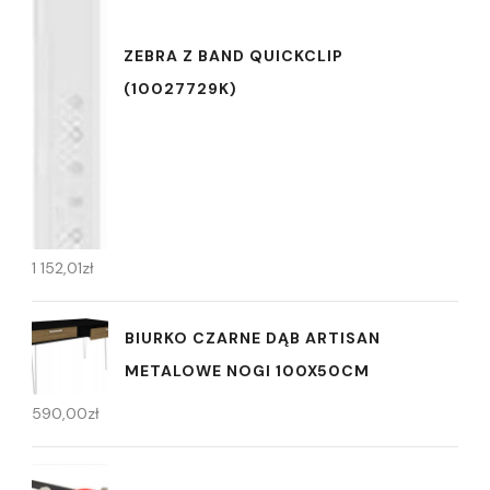
ZEBRA Z BAND QUICKCLIP
(10027729K)
1 152,01
zł
BIURKO CZARNE DĄB ARTISAN
METALOWE NOGI 100X50CM
590,00
zł