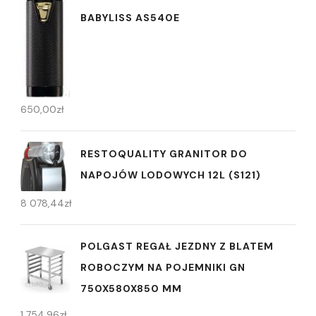
BABYLISS AS540E
650,00
zł
RESTOQUALITY GRANITOR DO
NAPOJÓW LODOWYCH 12L (S121)
8 078,44
zł
POLGAST REGAŁ JEZDNY Z BLATEM
ROBOCZYM NA POJEMNIKI GN
750X580X850 MM
1 754,96
zł