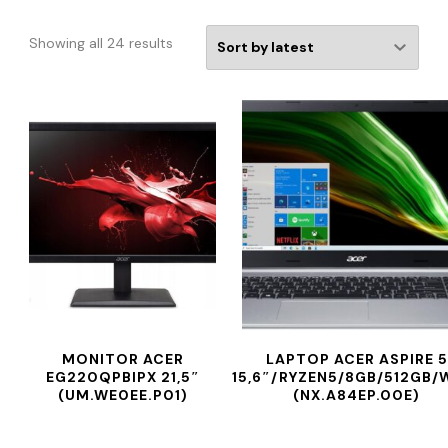
Showing all 24 results
MONITOR ACER
LAPTOP ACER ASPIRE 5
EG220QPBIPX 21,5″
15,6″/RYZEN5/8GB/512GB/W
(UM.WE0EE.P01)
(NX.A84EP.00E)