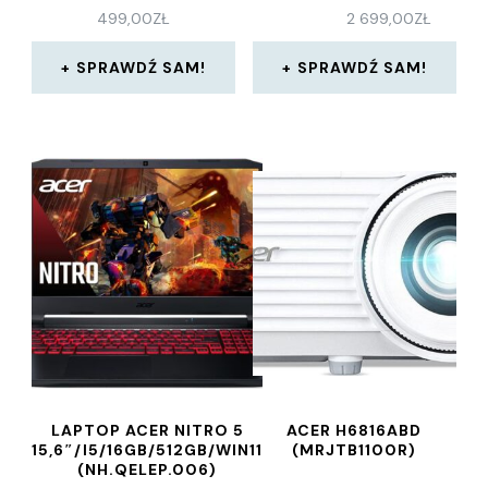
499,00
ZŁ
2 699,00
ZŁ
SPRAWDŹ SAM!
SPRAWDŹ SAM!
LAPTOP ACER NITRO 5
ACER H6816ABD
15,6″/I5/16GB/512GB/WIN11
(MRJTB1100R)
(NH.QELEP.006)