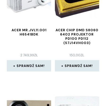
ACER MR.JVL11.001
ACER CHIP DMD S8060
H6541BDK
6402 PROJEKTOR
PD100 PD112
(57J14VH003)
2 749,99
ZŁ
150,00
ZŁ
SPRAWDŹ SAM!
SPRAWDŹ SAM!