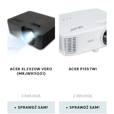
ACER XL2320W VERO
ACER P1357WI
(MRJW911001)
3 899,00
ZŁ
2 399,00
ZŁ
SPRAWDŹ SAM!
SPRAWDŹ SAM!