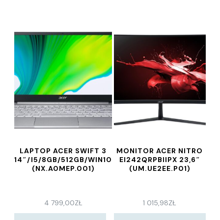
LAPTOP ACER SWIFT 3
MONITOR ACER NITRO
14″/I5/8GB/512GB/WIN10
EI242QRPBIIPX 23,6″
(NX.A0MEP.001)
(UM.UE2EE.P01)
4 799,00
ZŁ
1 015,98
ZŁ