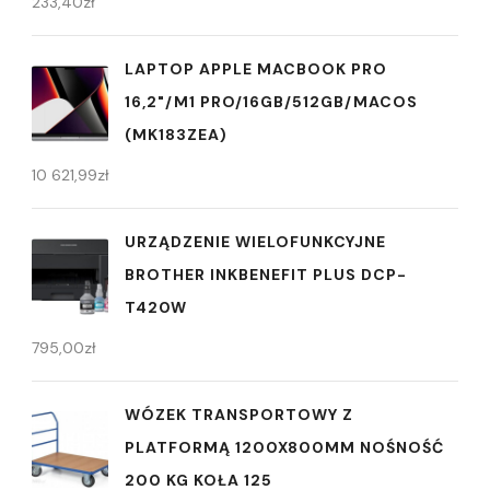
233,40
zł
LAPTOP APPLE MACBOOK PRO
16,2"/M1 PRO/16GB/512GB/MACOS
(MK183ZEA)
10 621,99
zł
URZĄDZENIE WIELOFUNKCYJNE
BROTHER INKBENEFIT PLUS DCP-
T420W
795,00
zł
WÓZEK TRANSPORTOWY Z
PLATFORMĄ 1200X800MM NOŚNOŚĆ
200 KG KOŁA 125