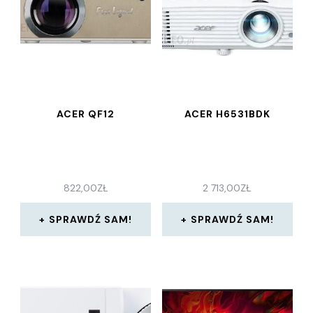
ACER QF12
ACER H6531BDK
822,00
ZŁ
2 713,00
ZŁ
SPRAWDŹ SAM!
SPRAWDŹ SAM!