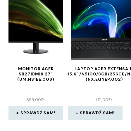
MONITOR ACER
LAPTOP ACER EXTENSA 
SB271BMIX 27″
15,6″/N5100/8GB/256GB/
(UM.HS1EE.006)
(NX.EGNEP.002)
699,00
ZŁ
1 111,00
ZŁ
SPRAWDŹ SAM!
SPRAWDŹ SAM!