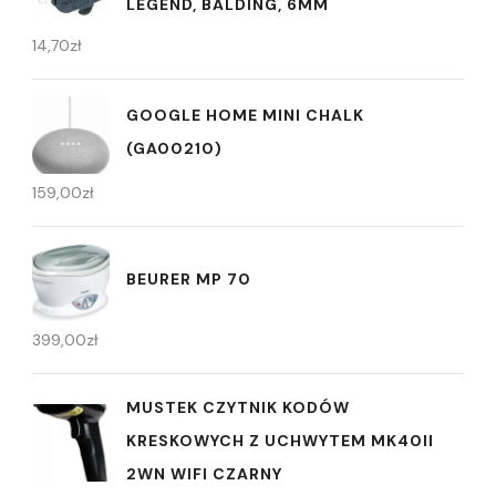
LEGEND, BALDING, 6MM
14,70
zł
GOOGLE HOME MINI CHALK
(GA00210)
159,00
zł
BEURER MP 70
399,00
zł
MUSTEK CZYTNIK KODÓW
KRESKOWYCH Z UCHWYTEM MK40II
2WN WIFI CZARNY