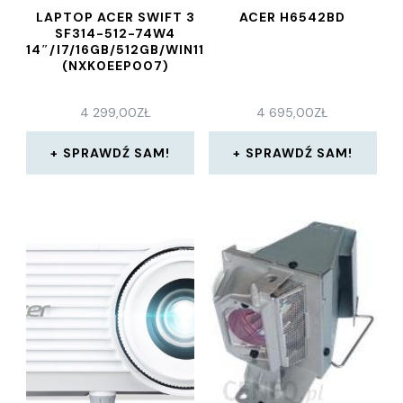
LAPTOP ACER SWIFT 3
ACER H6542BD
SF314-512-74W4
14″/I7/16GB/512GB/WIN11
(NXK0EEP007)
4 299,00
ZŁ
4 695,00
ZŁ
SPRAWDŹ SAM!
SPRAWDŹ SAM!