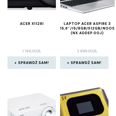
ACER X1128I
LAPTOP ACER ASPIRE 3
15,6″/I5/8GB/512GB/NOOS
(NX.ADDEP.00J)
1 749,00
ZŁ
2 699,00
ZŁ
SPRAWDŹ SAM!
SPRAWDŹ SAM!