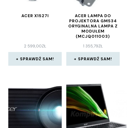
ACER X1527I
ACER LAMPA DO
PROJEKTORA GM534
ORYGINALNA LAMPA Z
MODUŁEM
(MCJQ011003)
2 599,00
ZŁ
1 355,79
ZŁ
SPRAWDŹ SAM!
SPRAWDŹ SAM!