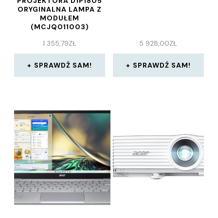
PROJEKTORA D1P1805
ORYGINALNA LAMPA Z
MODUŁEM
(MCJQ011003)
1 355,79
ZŁ
5 928,00
ZŁ
SPRAWDŹ SAM!
SPRAWDŹ SAM!