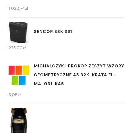
1 030,74
zł
SENCOR SSK 361
223,00
zł
MICHALCZYK I PROKOP ZESZYT WZORY
GEOMETRYCZNE A5 32K. KRATA EL-
M4-031-KA5
3,08
zł