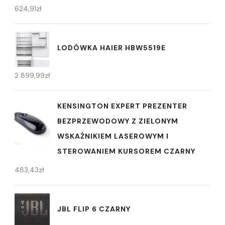
624,91
zł
LODÓWKA HAIER HBW5519E
2 899,99
zł
KENSINGTON EXPERT PREZENTER
BEZPRZEWODOWY Z ZIELONYM
WSKAŹNIKIEM LASEROWYM I
STEROWANIEM KURSOREM CZARNY
483,43
zł
JBL FLIP 6 CZARNY