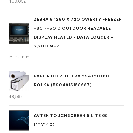
409,03
zł
ZEBRA 8 1280 X 720 QWERTY FREEZER
-30 -+50 C OUTDOOR READABLE
DISPLAY HEATED - DATA LOGGER -
2,200 MHZ
15 793,19
zł
PAPIER DO PLOTERA 594X50X80G 1
ROLKA (5904915158687)
49,59
zł
AVTEK TOUCHSCREEN 5 LITE 65
(1TV140)