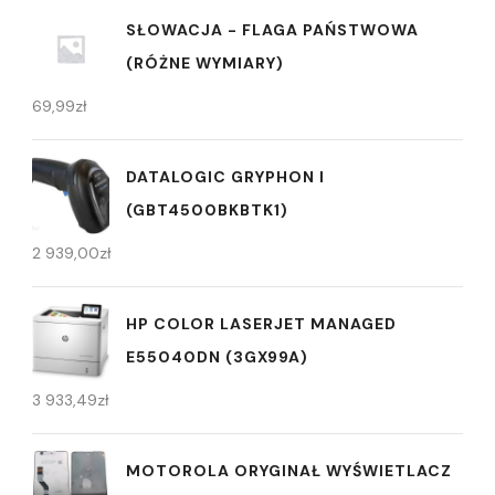
SŁOWACJA - FLAGA PAŃSTWOWA
(RÓŻNE WYMIARY)
69,99
zł
DATALOGIC GRYPHON I
(GBT4500BKBTK1)
2 939,00
zł
HP COLOR LASERJET MANAGED
E55040DN (3GX99A)
3 933,49
zł
MOTOROLA ORYGINAŁ WYŚWIETLACZ