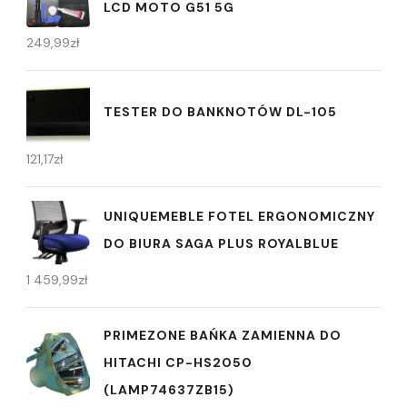
LCD MOTO G51 5G
249,99
zł
TESTER DO BANKNOTÓW DL-105
121,17
zł
UNIQUEMEBLE FOTEL ERGONOMICZNY
DO BIURA SAGA PLUS ROYALBLUE
1 459,99
zł
PRIMEZONE BAŃKA ZAMIENNA DO
HITACHI CP-HS2050
(LAMP74637ZB15)