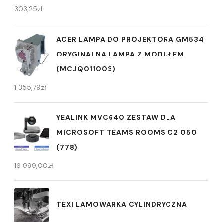
303,25
zł
ACER LAMPA DO PROJEKTORA GM534
ORYGINALNA LAMPA Z MODUŁEM
(MCJQ011003)
1 355,79
zł
YEALINK MVC640 ZESTAW DLA
MICROSOFT TEAMS ROOMS C2 050
(778)
16 999,00
zł
TEXI LAMOWARKA CYLINDRYCZNA