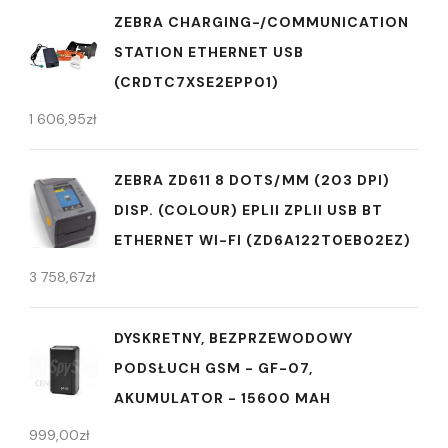
ZEBRA CHARGING-/COMMUNICATION
STATION ETHERNET USB
(CRDTC7XSE2EPP01)
1 606,95
zł
ZEBRA ZD611 8 DOTS/MM (203 DPI)
DISP. (COLOUR) EPLII ZPLII USB BT
ETHERNET WI-FI (ZD6A122T0EB02EZ)
3 758,67
zł
DYSKRETNY, BEZPRZEWODOWY
PODSŁUCH GSM - GF-07,
AKUMULATOR - 15600 MAH
999,00
zł