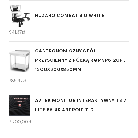
HUZARO COMBAT 8.0 WHITE
941,37
zł
GASTRONOMICZNY STÓŁ
PRZYŚCIENNY Z PÓŁKĄ RQMSP6120P ,
1200X600X850MM
785,97
zł
AVTEK MONITOR INTERAKTYWNY TS 7
LITE 65 4K ANDROID 11.0
7 200,00
zł