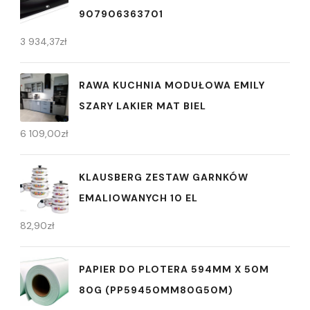
907906363701
3 934,37
zł
RAWA KUCHNIA MODUŁOWA EMILY
SZARY LAKIER MAT BIEL
6 109,00
zł
KLAUSBERG ZESTAW GARNKÓW
EMALIOWANYCH 10 EL
82,90
zł
PAPIER DO PLOTERA 594MM X 50M
80G (PP59450MM80G50M)