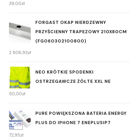
39,00
zł
FORGAST OKAP NIERDZEWNY
PRZYŚCIENNY TRAPEZOWY 210X80CM
(FG060302100800)
2 806,93
zł
NEO KRÓTKIE SPODENKI
OSTRZEGAWCZE ŻÓŁTE XXL NE
50,00
zł
PURE POWIĘKSZONA BATERIA ENERGY
PLUS DO IPHONE 7 ENEPLUSIP7
72,95
zł