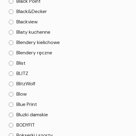
Black Point
Black&Decker
Blackview
Blaty kuchenne
Blendery kielichowe
Blendery ręczne
Blist
BLITZ
BlitzWolf
Blow
Blue Print
Bluzki damskie
BODYFIT
Bokserki i szorty