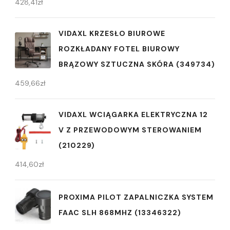
428,41
zł
VIDAXL KRZESŁO BIUROWE
ROZKŁADANY FOTEL BIUROWY
BRĄZOWY SZTUCZNA SKÓRA (349734)
459,66
zł
VIDAXL WCIĄGARKA ELEKTRYCZNA 12
V Z PRZEWODOWYM STEROWANIEM
(210229)
414,60
zł
PROXIMA PILOT ZAPALNICZKA SYSTEM
FAAC SLH 868MHZ (13346322)