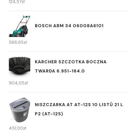
124,57
zł
BOSCH ARM 34 06008A6101
566,65
zł
KARCHER SZCZOTKA BOCZNA
TWARDA 6.951-164.0
904,05
zł
NISZCZARKA AT AT-12S 10 LISTŮ 21 L
P2 (AT-12S)
451,00
zł