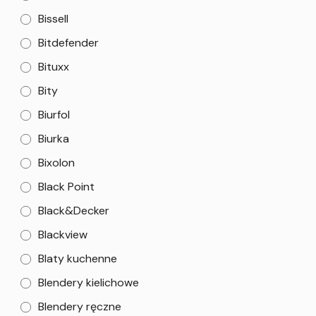
Bissell
Bitdefender
Bituxx
Bity
Biurfol
Biurka
Bixolon
Black Point
Black&Decker
Blackview
Blaty kuchenne
Blendery kielichowe
Blendery ręczne