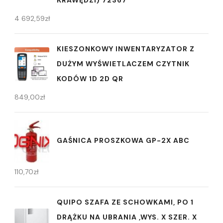
4 692,59
zł
KIESZONKOWY INWENTARYZATOR Z
DUŻYM WYŚWIETLACZEM CZYTNIK
KODÓW 1D 2D QR
849,00
zł
GAŚNICA PROSZKOWA GP-2X ABC
110,70
zł
QUIPO SZAFA ZE SCHOWKAMI, PO 1
DRĄŻKU NA UBRANIA ,WYS. X SZER. X