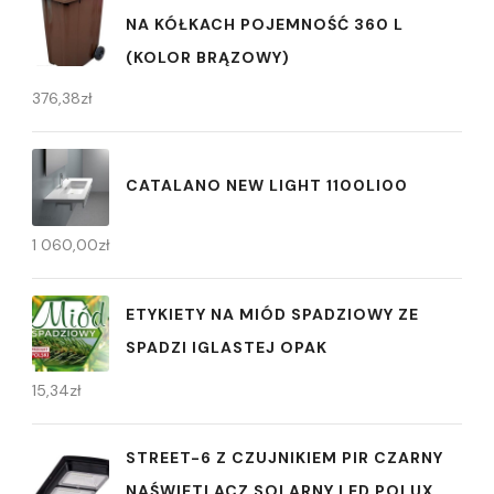
NA KÓŁKACH POJEMNOŚĆ 360 L
(KOLOR BRĄZOWY)
376,38
zł
CATALANO NEW LIGHT 1100LI00
1 060,00
zł
ETYKIETY NA MIÓD SPADZIOWY ZE
SPADZI IGLASTEJ OPAK
15,34
zł
STREET-6 Z CZUJNIKIEM PIR CZARNY
NAŚWIETLACZ SOLARNY LED POLUX