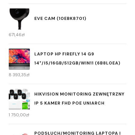
EVE CAM (10EBK8701)
671,46
zł
LAPTOP HP FIREFLY 14 G9
14"/I5/16GB/512GB/WIN11 (6B8L0EA)
8 393,35
zł
HIKVISION MONITORING ZEWNĘTRZNY
IP 5 KAMER FHD POE UNIARCH
1 750,00
zł
PODSŁUCH/MONITORING LAPTOPA I