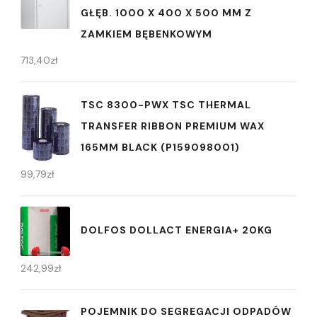
GŁĘB. 1000 X 400 X 500 MM Z
ZAMKIEM BĘBENKOWYM
713,40
zł
TSC 8300-PWX TSC THERMAL
TRANSFER RIBBON PREMIUM WAX
165MM BLACK (P159098001)
99,79
zł
DOLFOS DOLLACT ENERGIA+ 20KG
242,99
zł
POJEMNIK DO SEGREGACJI ODPADÓW