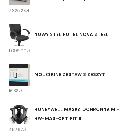
7 825,26
zł
NOWY STYL FOTEL NOVA STEEL
1 099,00
zł
MOLESKINE ZESTAW 3 ZESZYT
16,38
zł
HONEYWELL MASKA OCHRONNA M -
HW-MAS-OPTIFIT B
452,97
zł