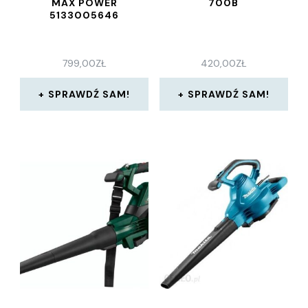
MAX POWER
700B
5133005646
799,00
ZŁ
420,00
ZŁ
SPRAWDŹ SAM!
SPRAWDŹ SAM!