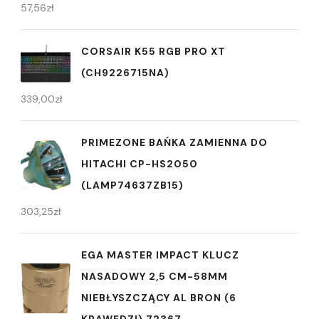
57,56
zł
CORSAIR K55 RGB PRO XT
(CH9226715NA)
339,00
zł
PRIMEZONE BAŃKA ZAMIENNA DO
HITACHI CP-HS2050
(LAMP74637ZB15)
303,25
zł
EGA MASTER IMPACT KLUCZ
NASADOWY 2,5 CM-58MM
NIEBŁYSZCZĄCY AL BRON (6
KRAWĘDZI) 72367