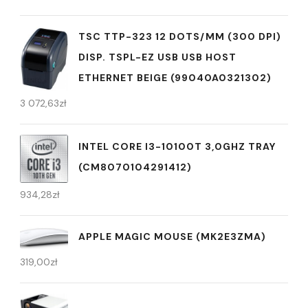
TSC TTP-323 12 DOTS/MM (300 DPI)
DISP. TSPL-EZ USB USB HOST
ETHERNET BEIGE (99040A0321302)
3 072,63
zł
INTEL CORE I3-10100T 3,0GHZ TRAY
(CM8070104291412)
934,28
zł
APPLE MAGIC MOUSE (MK2E3ZMA)
319,00
zł