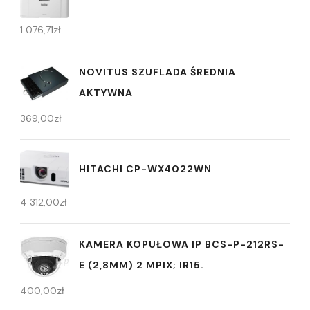
1 076,71
zł
NOVITUS SZUFLADA ŚREDNIA
AKTYWNA
369,00
zł
HITACHI CP-WX4022WN
4 312,00
zł
KAMERA KOPUŁOWA IP BCS-P-212RS-
E (2,8MM) 2 MPIX; IR15.
400,00
zł