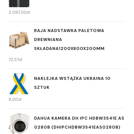
2 097,00
zł
RAJA NADSTAWKA PALETOWA
DREWNIANA
SKŁADANA1200X800X200MM
72,57
zł
NAKLEJKA WSTĄŻKA UKRAINA 10
SZTUK
8,00
zł
DAHUA KAMERA DH IPC HDBW3541E AS
0280B (DHIPCHDBW3541EAS0280B)