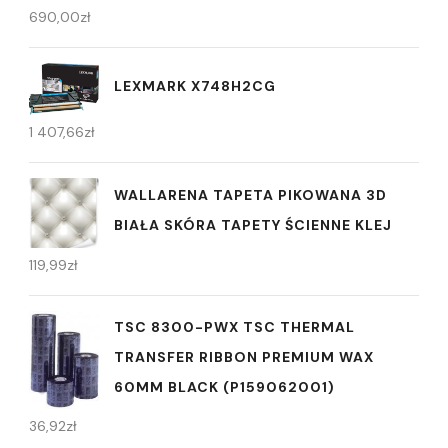
690,00
zł
LEXMARK X748H2CG
1 407,66
zł
WALLARENA TAPETA PIKOWANA 3D
BIAŁA SKÓRA TAPETY ŚCIENNE KLEJ
119,99
zł
TSC 8300-PWX TSC THERMAL
TRANSFER RIBBON PREMIUM WAX
60MM BLACK (P159062001)
36,92
zł