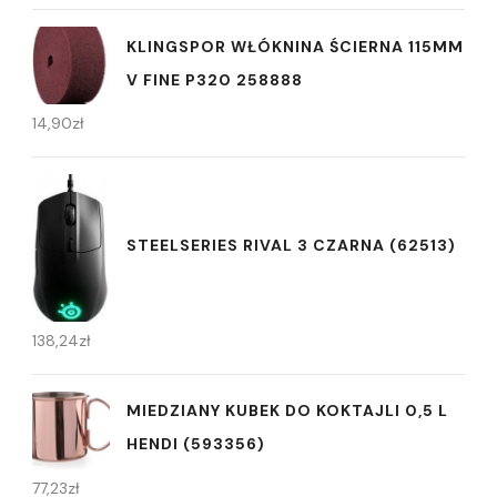
KLINGSPOR WŁÓKNINA ŚCIERNA 115MM
V FINE P320 258888
14,90
zł
STEELSERIES RIVAL 3 CZARNA (62513)
138,24
zł
MIEDZIANY KUBEK DO KOKTAJLI 0,5 L
HENDI (593356)
77,23
zł