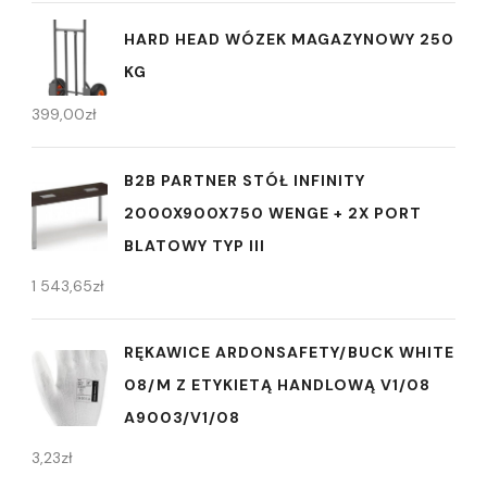
HARD HEAD WÓZEK MAGAZYNOWY 250
KG
399,00
zł
B2B PARTNER STÓŁ INFINITY
2000X900X750 WENGE + 2X PORT
BLATOWY TYP III
1 543,65
zł
RĘKAWICE ARDONSAFETY/BUCK WHITE
08/M Z ETYKIETĄ HANDLOWĄ V1/08
A9003/V1/08
3,23
zł