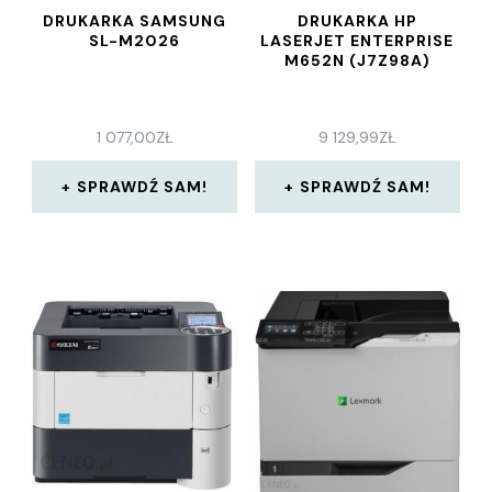
DRUKARKA SAMSUNG
DRUKARKA HP
SL-M2026
LASERJET ENTERPRISE
M652N (J7Z98A)
1 077,00
ZŁ
9 129,99
ZŁ
SPRAWDŹ SAM!
SPRAWDŹ SAM!