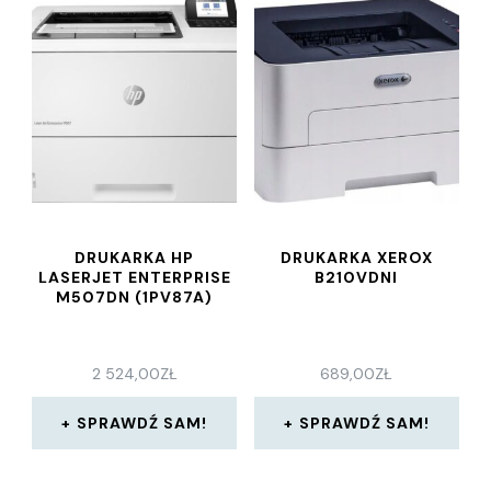
DRUKARKA HP
DRUKARKA XEROX
LASERJET ENTERPRISE
B210VDNI
M507DN (1PV87A)
2 524,00
ZŁ
689,00
ZŁ
SPRAWDŹ SAM!
SPRAWDŹ SAM!