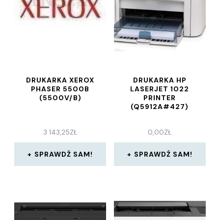
DRUKARKA XEROX
DRUKARKA HP
PHASER 5500B
LASERJET 1022
(5500V/B)
PRINTER
(Q5912A#427)
3 143,25
ZŁ
0,00
ZŁ
SPRAWDŹ SAM!
SPRAWDŹ SAM!