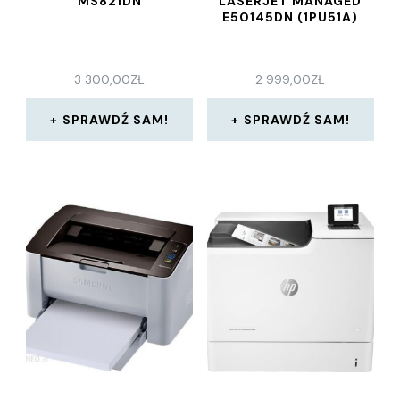
MS821DN
LASERJET MANAGED
E50145DN (1PU51A)
3 300,00
ZŁ
2 999,00
ZŁ
SPRAWDŹ SAM!
SPRAWDŹ SAM!