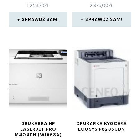
1 246,70
ZŁ
2 975,00
ZŁ
SPRAWDŹ SAM!
SPRAWDŹ SAM!
DRUKARKA HP
DRUKARKA KYOCERA
LASERJET PRO
ECOSYS P6235CDN
M404DN (W1A53A)