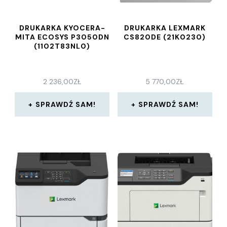
DRUKARKA KYOCERA-
DRUKARKA LEXMARK
MITA ECOSYS P3050DN
CS820DE (21K0230)
(1102T83NL0)
2 236,00
ZŁ
5 770,00
ZŁ
SPRAWDŹ SAM!
SPRAWDŹ SAM!