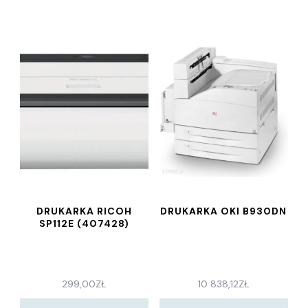
DRUKARKA RICOH
DRUKARKA OKI B930DN
SP112E (407428)
299,00
ZŁ
10 838,12
ZŁ