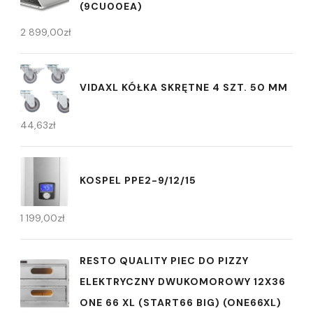
(9CU00EA)
2 899,00
zł
VIDAXL KÓŁKA SKRĘTNE 4 SZT. 50 MM
44,63
zł
KOSPEL PPE2-9/12/15
1 199,00
zł
RESTO QUALITY PIEC DO PIZZY
ELEKTRYCZNY DWUKOMOROWY 12X36
ONE 66 XL (START66 BIG) (ONE66XL)