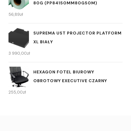
80G (PP84150MM80G50M)
56,89
zł
SUPREMA UST PROJECTOR PLATFORM
XL BIAŁY
3 990,00
zł
HEXAGON FOTEL BIUROWY
OBROTOWY EXECUTIVE CZARNY
255,00
zł