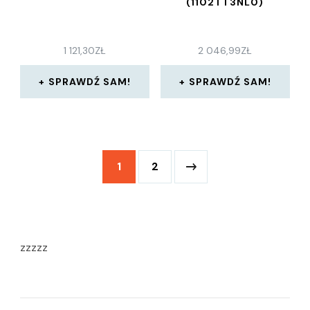
(1102TT3NL0)
1 121,30
ZŁ
2 046,99
ZŁ
SPRAWDŹ SAM!
SPRAWDŹ SAM!
1
2
zzzzz