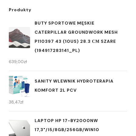
Produkty
BUTY SPORTOWE MĘSKIE
CATERPILLAR GROUNDWORK MESH
P110397 43 (10US) 28.3 СМ SZARE
(194917283141_PL)
639,00
zł
SANITY WLEWNIK HYDROTERAPIA
KOMFORT 2L PCV
38,47
zł
LAPTOP HP 17-BY2000NW
17,3"/I5/8GB/256GB/WIN10