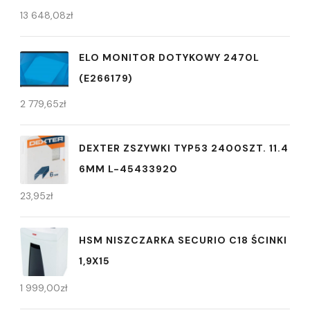
13 648,08
zł
ELO MONITOR DOTYKOWY 2470L
(E266179)
2 779,65
zł
DEXTER ZSZYWKI TYP53 2400SZT. 11.4
6MM L-45433920
23,95
zł
HSM NISZCZARKA SECURIO C18 ŚCINKI
1,9X15
1 999,00
zł