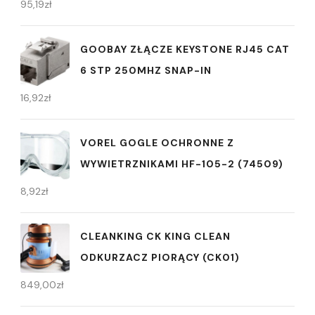
95,19
zł
GOOBAY ZŁĄCZE KEYSTONE RJ45 CAT
6 STP 250MHZ SNAP-IN
16,92
zł
VOREL GOGLE OCHRONNE Z
WYWIETRZNIKAMI HF-105-2 (74509)
8,92
zł
CLEANKING CK KING CLEAN
ODKURZACZ PIORĄCY (CK01)
849,00
zł