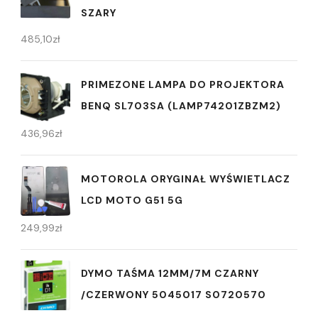
SZARY
485,10
zł
PRIMEZONE LAMPA DO PROJEKTORA
BENQ SL703SA (LAMP74201ZBZM2)
436,96
zł
MOTOROLA ORYGINAŁ WYŚWIETLACZ
LCD MOTO G51 5G
249,99
zł
DYMO TAŚMA 12MM/7M CZARNY
/CZERWONY 5045017 S0720570