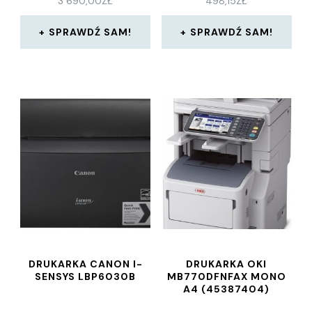
3 690,00
ZŁ
498,15
ZŁ
SPRAWDŹ SAM!
SPRAWDŹ SAM!
DRUKARKA CANON I-
DRUKARKA OKI
SENSYS LBP6030B
MB770DFNFAX MONO
A4 (45387404)