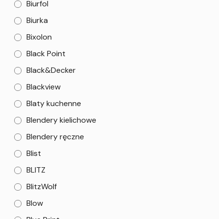
Biurfol
Biurka
Bixolon
Black Point
Black&Decker
Blackview
Blaty kuchenne
Blendery kielichowe
Blendery ręczne
Blist
BLITZ
BlitzWolf
Blow