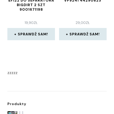
EF122 DO SEPARATORA
VP9241 44290823
BIGDIRT 2 SZT
9001671198
19,90
ZŁ
29,00
ZŁ
SPRAWDŹ SAM!
SPRAWDŹ SAM!
zzzzz
Produkty