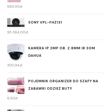
685,00
zł
SONY VPL-FHZ131
95 584,00
zł
KAMERA IP 2MP OB. 2.8MM IR 30M
DAHUA
300,94
zł
POJEMNIK ORGANIZER DO SZAFY NA
ZABAWKI ODZIEŻ BUTY
6,50
zł