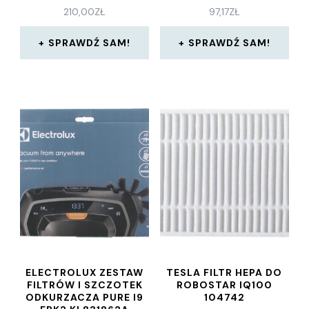
210,00
ZŁ
97,17
ZŁ
SPRAWDŹ SAM!
SPRAWDŹ SAM!
ELECTROLUX ZESTAW
TESLA FILTR HEPA DO
FILTRÓW I SZCZOTEK
ROBOSTAR IQ100
ODKURZACZA PURE I9
104742