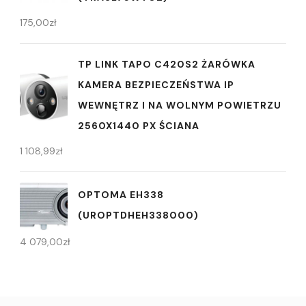
175,00
zł
TP LINK TAPO C420S2 ŻARÓWKA
KAMERA BEZPIECZEŃSTWA IP
WEWNĘTRZ I NA WOLNYM POWIETRZU
2560X1440 PX ŚCIANA
1 108,99
zł
OPTOMA EH338
(UROPTDHEH338000)
4 079,00
zł