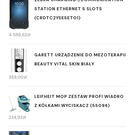
STATION ETHERNET 5 SLOTS
(CRDTC2YSE5ET01)
4 586,62
zł
GARETT URZĄDZENIE DO MEZOTERAPII
BEAUTY VITAL SKIN BIAŁY
359,00
zł
LEIFHEIT MOP ZESTAW PROFI WIADRO
Z KÓŁKAMI WYCISKACZ (55096)
234,93
zł