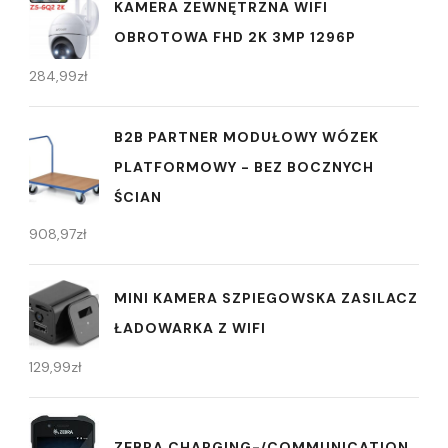
KAMERA ZEWNĘTRZNA WIFI
OBROTOWA FHD 2K 3MP 1296P
284,99
zł
B2B PARTNER MODUŁOWY WÓZEK
PLATFORMOWY - BEZ BOCZNYCH
ŚCIAN
908,97
zł
MINI KAMERA SZPIEGOWSKA ZASILACZ
ŁADOWARKA Z WIFI
129,99
zł
ZEBRA CHARGING-/COMMUNICATION