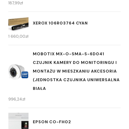
187,99
zł
XEROX 106R03764 CYAN
1 660,00
zł
MOBOTIX MX-O-SMA-S-6D041
CZUJNIK KAMERY DO MONITORINGU I
MONTAŻU W MIESZKANIU AKCESORIA
(JEDNOSTKA CZUJNIKA UNIWERSALNA
BIAŁA
996,24
zł
EPSON CO-FH02