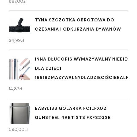
867,00
zł
TYNA SZCZOTKA OBROTOWA DO
CZESANIA I ODKURZANIA DYWANÓW
34,99
zł
INNA DŁUGOPIS WYMAZYWALNY NIEBIESKI
DLA DZIECI
18918ZMAZYWALNYDLADZIECIŚCIERALNE4
14,87
zł
BABYLISS GOLARKA FOILFX02
GUNSTEEL 4ARTISTS FXFS2GSE
590,00
zł