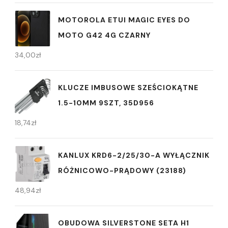
MOTOROLA ETUI MAGIC EYES DO
MOTO G42 4G CZARNY
34,00
zł
KLUCZE IMBUSOWE SZEŚCIOKĄTNE
1.5-10MM 9SZT, 35D956
18,74
zł
KANLUX KRD6-2/25/30-A WYŁĄCZNIK
RÓŻNICOWO-PRĄDOWY (23188)
48,94
zł
OBUDOWA SILVERSTONE SETA H1