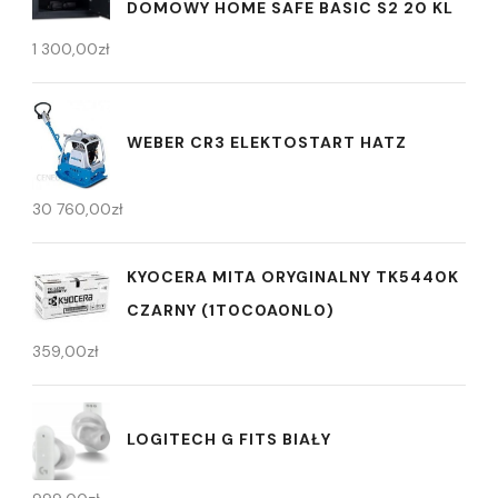
DOMOWY HOME SAFE BASIC S2 20 KL
1 300,00
zł
WEBER CR3 ELEKTOSTART HATZ
30 760,00
zł
KYOCERA MITA ORYGINALNY TK5440K
CZARNY (1T0C0A0NL0)
359,00
zł
LOGITECH G FITS BIAŁY