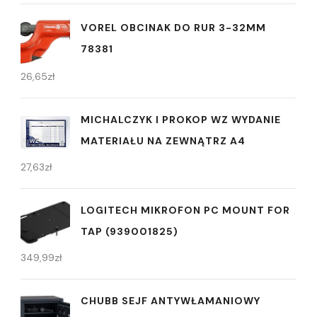
VOREL OBCINAK DO RUR 3-32MM
78381
26,65
zł
MICHALCZYK I PROKOP WZ WYDANIE
MATERIAŁU NA ZEWNĄTRZ A4
27,63
zł
LOGITECH MIKROFON PC MOUNT FOR
TAP (939001825)
349,99
zł
CHUBB SEJF ANTYWŁAMANIOWY