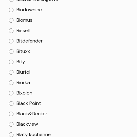
Bindownice
Biomus
Bissell
Bitdefender
Bituxx
Bity
Biurfol
Biurka
Bixolon
Black Point
Black&Decker
Blackview
Blaty kuchenne