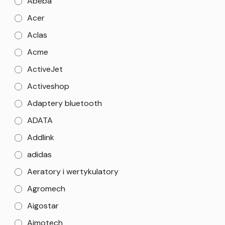
Abeba
Acer
Aclas
Acme
ActiveJet
Activeshop
Adaptery bluetooth
ADATA
Addlink
adidas
Aeratory i wertykulatory
Agromech
Aigostar
Aimotech