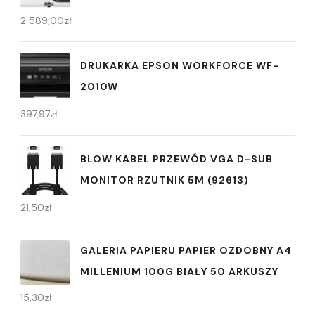
2 589,00
zł
DRUKARKA EPSON WORKFORCE WF-
2010W
397,97
zł
BLOW KABEL PRZEWÓD VGA D-SUB
MONITOR RZUTNIK 5M (92613)
21,50
zł
GALERIA PAPIERU PAPIER OZDOBNY A4
MILLENIUM 100G BIAŁY 50 ARKUSZY
15,30
zł