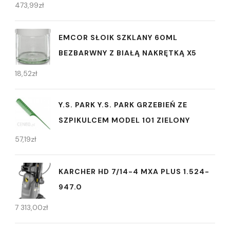
473,99
zł
EMCOR SŁOIK SZKLANY 60ML
BEZBARWNY Z BIAŁĄ NAKRĘTKĄ X5
18,52
zł
Y.S. PARK Y.S. PARK GRZEBIEŃ ZE
SZPIKULCEM MODEL 101 ZIELONY
57,19
zł
KARCHER HD 7/14-4 MXA PLUS 1.524-
947.0
7 313,00
zł