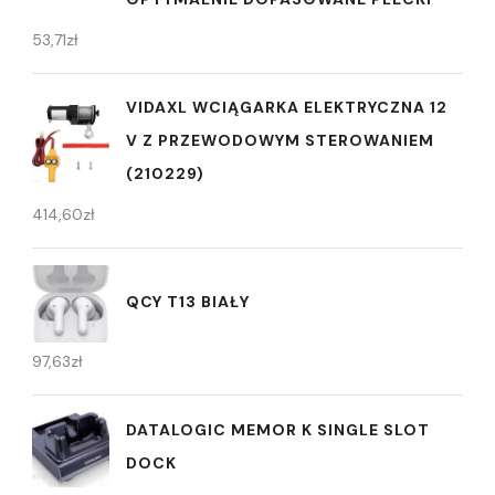
53,71
zł
VIDAXL WCIĄGARKA ELEKTRYCZNA 12
V Z PRZEWODOWYM STEROWANIEM
(210229)
414,60
zł
QCY T13 BIAŁY
97,63
zł
DATALOGIC MEMOR K SINGLE SLOT
DOCK