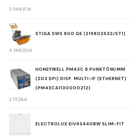
2 094,87
zł
STIGA SWS 800 GE (219802532/ST1)
4 299,00
zł
HONEYWELL PM43C 8 PUNKTÓW/MM
(203 DPI) DISP. MULTI-IF (ETHERNET)
(PM43CA1130000212)
2 171,26
zł
ELECTROLUX EIV63440BW SLIM-FIT