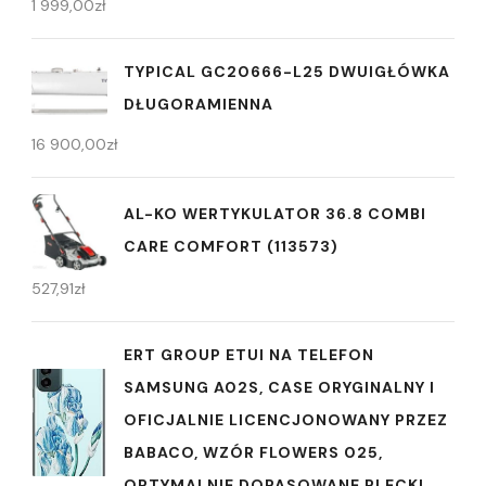
1 999,00
zł
TYPICAL GC20666-L25 DWUIGŁÓWKA
DŁUGORAMIENNA
16 900,00
zł
AL-KO WERTYKULATOR 36.8 COMBI
CARE COMFORT (113573)
527,91
zł
ERT GROUP ETUI NA TELEFON
SAMSUNG A02S, CASE ORYGINALNY I
OFICJALNIE LICENCJONOWANY PRZEZ
BABACO, WZÓR FLOWERS 025,
OPTYMALNIE DOPASOWANE PLECKI