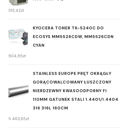
515,42
zł
KYOCERA TONER TK-5240C DO
ECOSYS MM5526CDW, MM5526CDN
CYAN
904,95
zł
STAINLESS EUROPE PRĘT OKRĄGŁY
GORĄCOWALCOWANY ŁUSZCZONY
NIERDZEWNY KWASOODPORNY FI
110MM GATUNEK STALI 1.4401/1.4404
316 316L 160CM
5 463,85
zł