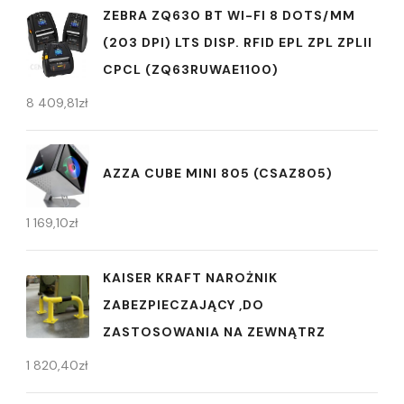
ZEBRA ZQ630 BT WI-FI 8 DOTS/MM
(203 DPI) LTS DISP. RFID EPL ZPL ZPLII
CPCL (ZQ63RUWAE1100)
8 409,81
zł
AZZA CUBE MINI 805 (CSAZ805)
1 169,10
zł
KAISER KRAFT NAROŻNIK
ZABEZPIECZAJĄCY ,DO
ZASTOSOWANIA NA ZEWNĄTRZ
1 820,40
zł