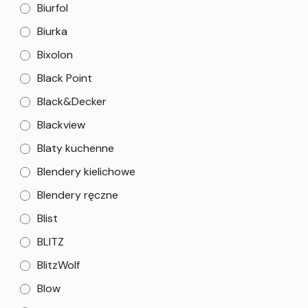
Biurfol
Biurka
Bixolon
Black Point
Black&Decker
Blackview
Blaty kuchenne
Blendery kielichowe
Blendery ręczne
Blist
BLITZ
BlitzWolf
Blow