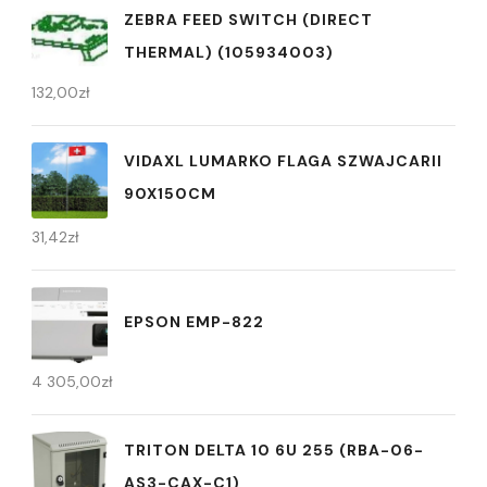
ZEBRA FEED SWITCH (DIRECT
THERMAL) (105934003)
132,00
zł
VIDAXL LUMARKO FLAGA SZWAJCARII
90X150CM
31,42
zł
EPSON EMP-822
4 305,00
zł
TRITON DELTA 10 6U 255 (RBA-06-
AS3-CAX-C1)