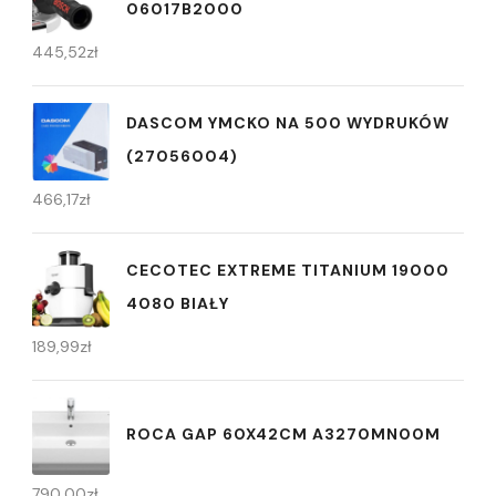
06017B2000
445,52
zł
DASCOM YMCKO NA 500 WYDRUKÓW
(27056004)
466,17
zł
CECOTEC EXTREME TITANIUM 19000
4080 BIAŁY
189,99
zł
ROCA GAP 60X42CM A3270MN00M
790,00
zł