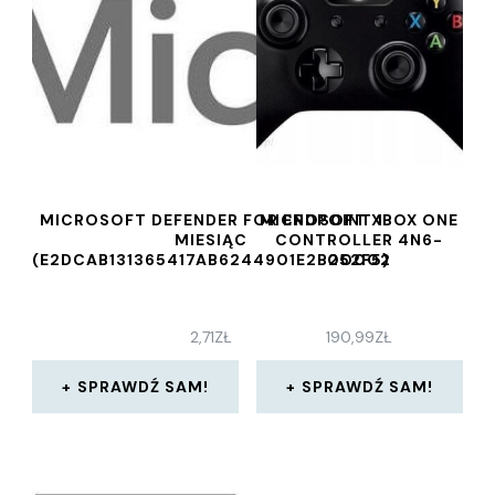
MICROSOFT DEFENDER FOR ENDPOINT 1
MICROSOFT XBOX ONE
MIESIĄC
CONTROLLER 4N6-
(E2DCAB131365417AB6244901E2B252F5)
00002
2,71
ZŁ
190,99
ZŁ
SPRAWDŹ SAM!
SPRAWDŹ SAM!