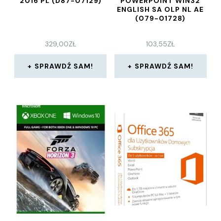
2016 PL (D87-07129)
POWERPOINT WIN32
ENGLISH SA OLP NL AE
(079-01728)
329,00
ZŁ
103,55
ZŁ
SPRAWDŹ SAM!
SPRAWDŹ SAM!