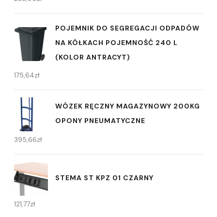
POJEMNIK DO SEGREGACJI ODPADÓW
NA KÓŁKACH POJEMNOŚĆ 240 L
(KOLOR ANTRACYT)
175,64
zł
WÓZEK RĘCZNY MAGAZYNOWY 200KG
OPONY PNEUMATYCZNE
395,66
zł
STEMA ST KPZ 01 CZARNY
121,77
zł