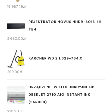
19 987,49
zł
REJESTRATOR NOVUS NHDR-6016-H1-
TB4
2 660,00
zł
KARCHER WD 2 1.629-764.0
299,00
zł
URZĄDZENIE WIELOFUNKCYJNE HP
DESKJET 2710 AIO INSTANT INK
(5AR83B)
238,90
zł