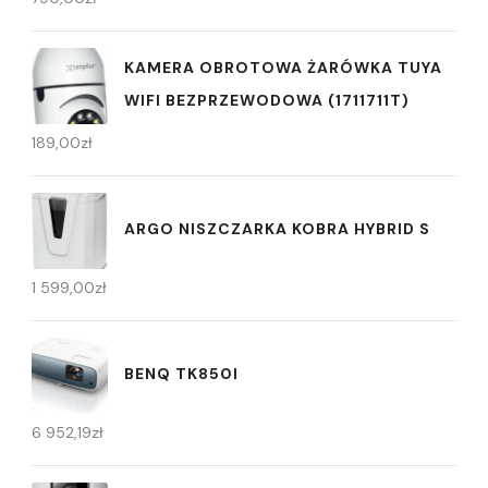
KAMERA OBROTOWA ŻARÓWKA TUYA
WIFI BEZPRZEWODOWA (1711711T)
189,00
zł
ARGO NISZCZARKA KOBRA HYBRID S
1 599,00
zł
BENQ TK850I
6 952,19
zł