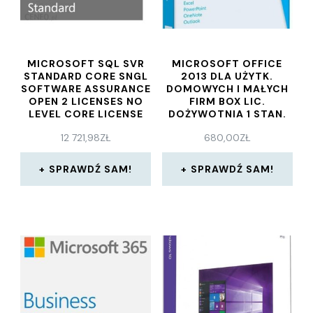
MICROSOFT SQL SVR
MICROSOFT OFFICE
STANDARD CORE SNGL
2013 DLA UŻYTK.
SOFTWARE ASSURANCE
DOMOWYCH I MAŁYCH
OPEN 2 LICENSES NO
FIRM BOX LIC.
LEVEL CORE LICENSE
DOŻYWOTNIA 1 STAN.
QUALIFIED (7NQ-
(T5D-01887)
12 721,98
ZŁ
680,00
ZŁ
00217)
SPRAWDŹ SAM!
SPRAWDŹ SAM!