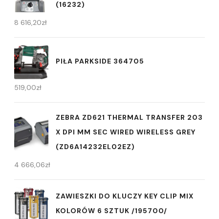
(16232)
8 616,20
zł
PIŁA PARKSIDE 364705
519,00
zł
ZEBRA ZD621 THERMAL TRANSFER 203
X DPI MM SEC WIRED WIRELESS GREY
(ZD6A14232EL02EZ)
4 666,06
zł
ZAWIESZKI DO KLUCZY KEY CLIP MIX
KOLORÓW 6 SZTUK /195700/