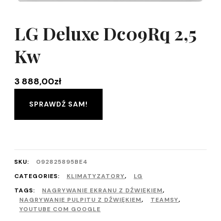
LG Deluxe Dc09Rq 2,5
Kw
3 888,00
zł
SPRAWDŹ SAM!
SKU:
092825895BE4
CATEGORIES:
KLIMATYZATORY
,
LG
TAGS:
NAGRYWANIE EKRANU Z DŹWIĘKIEM
,
NAGRYWANIE PULPITU Z DŹWIĘKIEM
,
TEAMSY
,
YOUTUBE COM GOOGLE