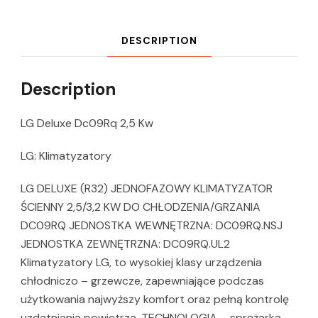
DESCRIPTION
Description
LG Deluxe Dc09Rq 2,5 Kw
LG: Klimatyzatory
LG DELUXE (R32) JEDNOFAZOWY KLIMATYZATOR
ŚCIENNY 2,5/3,2 KW DO CHŁODZENIA/GRZANIA
DC09RQ JEDNOSTKA WEWNĘTRZNA: DC09RQ.NSJ
JEDNOSTKA ZEWNĘTRZNA: DC09RQ.UL2
Klimatyzatory LG, to wysokiej klasy urządzenia
chłodniczo – grzewcze, zapewniające podczas
użytkowania najwyższy komfort oraz pełną kontrolę
uzdatniania powietrza. TECHNOLOGIA – sprężarka