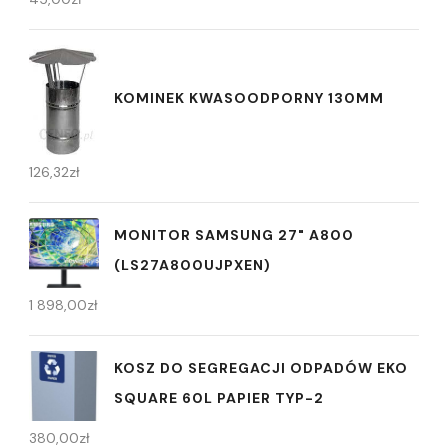
KOMINEK KWASOODPORNY 130MM
126,32
zł
MONITOR SAMSUNG 27" A800
(LS27A800UJPXEN)
1 898,00
zł
KOSZ DO SEGREGACJI ODPADÓW EKO
SQUARE 60L PAPIER TYP-2
380,00
zł