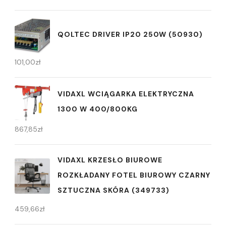
QOLTEC DRIVER IP20 250W (50930)
101,00
zł
VIDAXL WCIĄGARKA ELEKTRYCZNA
1300 W 400/800KG
867,85
zł
VIDAXL KRZESŁO BIUROWE
ROZKŁADANY FOTEL BIUROWY CZARNY
SZTUCZNA SKÓRA (349733)
459,66
zł