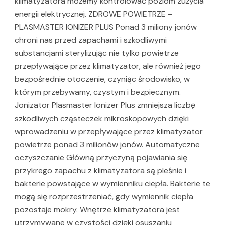
klimatyzatora możemy kontrolować poziom zużycia
energii elektrycznej. ZDROWE POWIETRZE –
PLASMASTER IONIZER PLUS Ponad 3 miliony jonów
chroni nas przed zapachami i szkodliwymi
substancjami sterylizując nie tylko powietrze
przepływające przez klimatyzator, ale również jego
bezpośrednie otoczenie, czyniąc środowisko, w
którym przebywamy, czystym i bezpiecznym.
Jonizator Plasmaster Ionizer Plus zmniejsza liczbę
szkodliwych cząsteczek mikroskopowych dzięki
wprowadzeniu w przepływające przez klimatyzator
powietrze ponad 3 milionów jonów. Automatyczne
oczyszczanie Główną przyczyną pojawiania się
przykrego zapachu z klimatyzatora są pleśnie i
bakterie powstające w wymienniku ciepła. Bakterie te
mogą się rozprzestrzeniać, gdy wymiennik ciepła
pozostaje mokry. Wnętrze klimatyzatora jest
utrzymywane w czystości dzięki osuszaniu