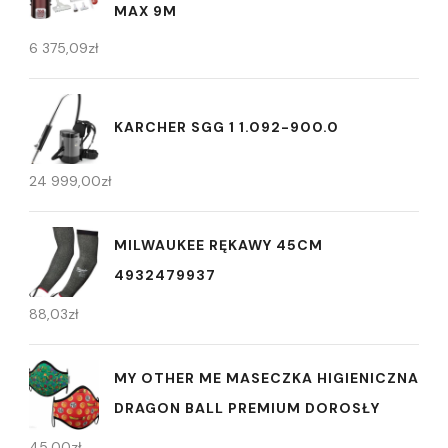
MAX 9M
6 375,09
zł
KARCHER SGG 1 1.092-900.0
24 999,00
zł
MILWAUKEE RĘKAWY 45CM
4932479937
88,03
zł
MY OTHER ME MASECZKA HIGIENICZNA
DRAGON BALL PREMIUM DOROSŁY
45,00
zł