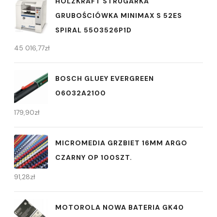
HOLZKRAFT STRUGARKA
GRUBOŚCIÓWKA MINIMAX S 52ES
SPIRAL 5503526P1D
45 016,77
zł
BOSCH GLUEY EVERGREEN
06032A2100
179,90
zł
MICROMEDIA GRZBIET 16MM ARGO
CZARNY OP 100SZT.
91,28
zł
MOTOROLA NOWA BATERIA GK40