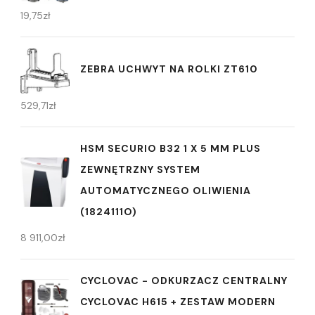
19,75
zł
ZEBRA UCHWYT NA ROLKI ZT610
529,71
zł
HSM SECURIO B32 1 X 5 MM PLUS
ZEWNĘTRZNY SYSTEM
AUTOMATYCZNEGO OLIWIENIA
(1824111O)
8 911,00
zł
CYCLOVAC - ODKURZACZ CENTRALNY
CYCLOVAC H615 + ZESTAW MODERN