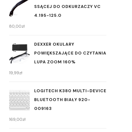
SSĄCEJ DO ODKURZACZY VC
4.195-125.0
80,00
zł
DEXXER OKULARY
POWIĘKSZAJĄCE DO CZYTANIA
LUPA ZOOM 160%
19,99
zł
LOGITECH K380 MULTI-DEVICE
BLUETOOTH BIAŁY 920-
009163
169,00
zł