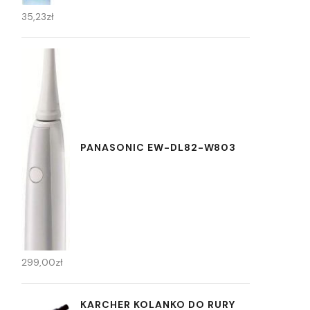
35,23
zł
PANASONIC EW-DL82-W803
299,00
zł
KARCHER KOLANKO DO RURY