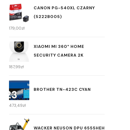
CANON PG-540XL CZARNY
(5222B005)
179,00
zł
XIAOMI MI 360° HOME
SECURITY CAMERA 2K
187,99
zł
BROTHER TN-423C CYAN
473,49
zł
WACKER NEUSON DPU 6555HEH