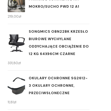
MOKRO/SUCHO PWD 12 A1
219,00
zł
SONGMICS OBN22BK KRZESŁO
BIUROWE WYCHYLANE
ODDYCHAJĄCE OBCIĄŻENIE DO
12 KG 64X96CM CZARNE
331,80
zł
OKULARY OCHRONNE SG2612-
3 OKULARY OCHRONNE,
PRZECIWSŁONECZNE
11,81
zł