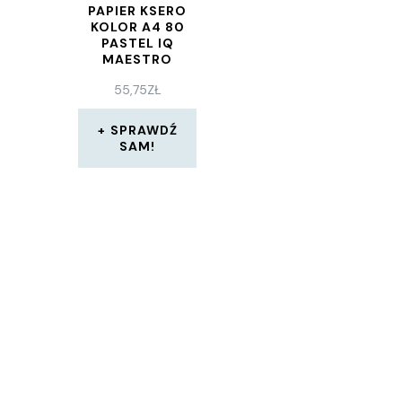
PAPIER KSERO
KOLOR A4 80
PASTEL IQ
MAESTRO
KREMOWY
55,75
ZŁ
500SZT. CR20
(IG256CR20)
SPRAWDŹ
SAM!