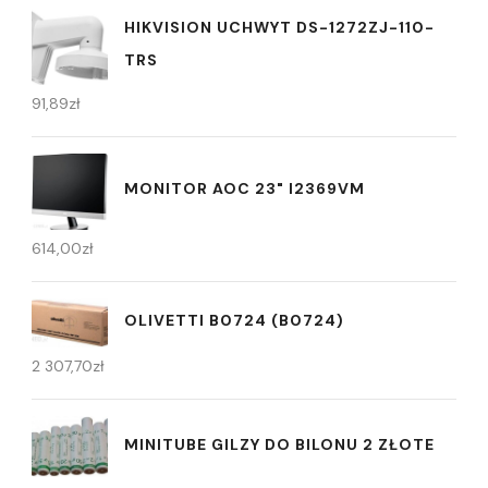
HIKVISION UCHWYT DS-1272ZJ-110-
TRS
91,89
zł
MONITOR AOC 23" I2369VM
614,00
zł
OLIVETTI B0724 (B0724)
2 307,70
zł
MINITUBE GILZY DO BILONU 2 ZŁOTE