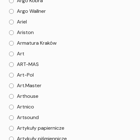
Argo Kobra
Argo Wallner
Ariel
Ariston
Armatura Kraków
Art
ART-MAS
Art-Pol
Art.Master
Arthouse
Artnico
Artsound
Artykuły papiernicze
Artykuły piśmiennicze