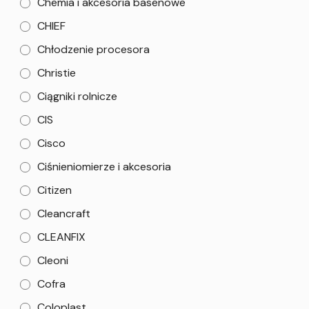
Chemia i akcesoria basenowe
CHIEF
Chłodzenie procesora
Christie
Ciągniki rolnicze
CIS
Cisco
Ciśnieniomierze i akcesoria
Citizen
Cleancraft
CLEANFIX
Cleoni
Cofra
Coloplast