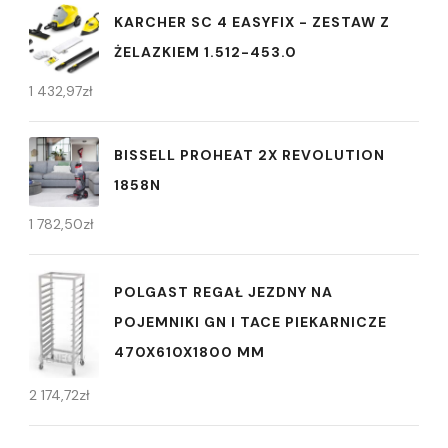
KARCHER SC 4 EASYFIX - ZESTAW Z
ŻELAZKIEM 1.512-453.0
1 432,97
zł
BISSELL PROHEAT 2X REVOLUTION
1858N
1 782,50
zł
POLGAST REGAŁ JEZDNY NA
POJEMNIKI GN I TACE PIEKARNICZE
470X610X1800 MM
2 174,72
zł