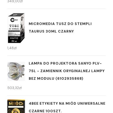
349,00
zł
MICROMEDIA TUSZ DO STEMPLI
TAURUS 30ML CZARNY
1,48
zł
LAMPA DO PROJEKTORA SANYO PLV-
75L - ZAMIENNIK ORYGINALNEJ LAMPY
BEZ MODUŁU (6102935868)
503,32
zł
4BEE ETYKIETY NA MIÓD UNIWERSALNE
CZARNE 100SZT.