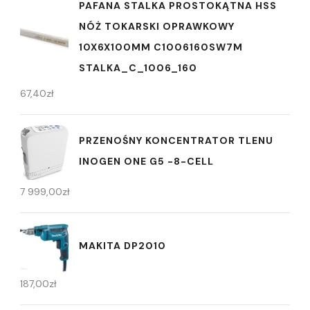
PAFANA STALKA PROSTOKĄTNA HSS
NÓŻ TOKARSKI OPRAWKOWY
10X6X100MM C1006160SW7M
STALKA_C_1006_160
67,40
zł
PRZENOŚNY KONCENTRATOR TLENU
INOGEN ONE G5 -8-CELL
7 999,00
zł
MAKITA DP2010
187,00
zł