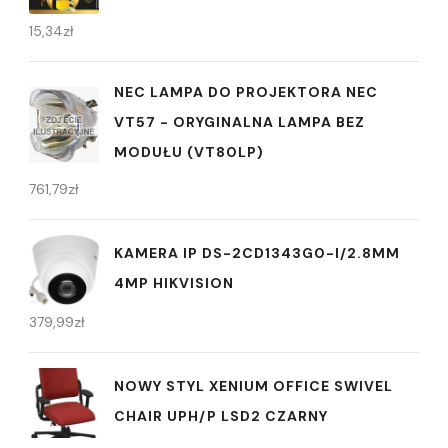
15,34
zł
NEC LAMPA DO PROJEKTORA NEC
VT57 - ORYGINALNA LAMPA BEZ
MODUŁU (VT80LP)
761,79
zł
KAMERA IP DS-2CD1343G0-I/2.8MM
4MP HIKVISION
379,99
zł
NOWY STYL XENIUM OFFICE SWIVEL
CHAIR UPH/P LSD2 CZARNY