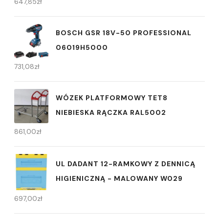
647,85
zł
BOSCH GSR 18V-50 PROFESSIONAL
06019H5000
731,08
zł
WÓZEK PLATFORMOWY TET8
NIEBIESKA RĄCZKA RAL5002
861,00
zł
UL DADANT 12-RAMKOWY Z DENNICĄ
HIGIENICZNĄ - MALOWANY W029
697,00
zł