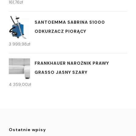
161,76
zł
SANTOEMMA SABRINA S1000
ODKURZACZ PIORĄCY
3 999,98
zł
FRANKHAUER NAROŻNIK PRAWY
GRASSO JASNY SZARY
4 359,00
zł
Ostatnie wpisy