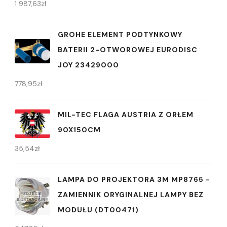
1 987,63
zł
GROHE ELEMENT PODTYNKOWY
BATERII 2-OTWOROWEJ EURODISC
JOY 23429000
778,95
zł
MIL-TEC FLAGA AUSTRIA Z ORŁEM
90X150CM
35,54
zł
LAMPA DO PROJEKTORA 3M MP8765 -
ZAMIENNIK ORYGINALNEJ LAMPY BEZ
MODUŁU (DT00471)