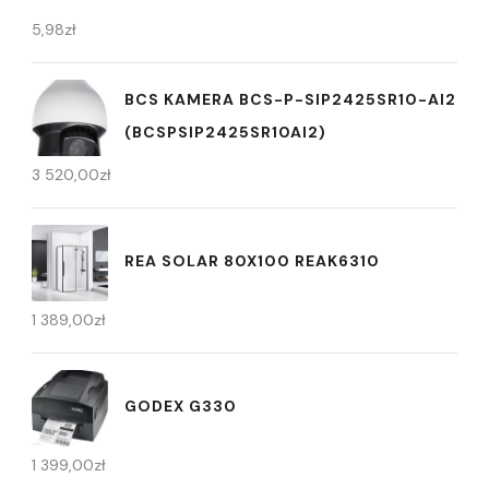
5,98
zł
BCS KAMERA BCS-P-SIP2425SR10-AI2
(BCSPSIP2425SR10AI2)
3 520,00
zł
REA SOLAR 80X100 REAK6310
1 389,00
zł
GODEX G330
1 399,00
zł