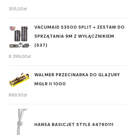
355,00
zł
VACUMAID S3500 SPLIT + ZESTAW DO
SPRZĄTANIA 9M Z WYŁĄCZNIKIEM
(537)
8 299,00
zł
WALMER PRZECINARKA DO GLAZURY
MGŁR II 1000
869,50
zł
HANSA BASICJET STYLE 44790111