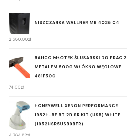
NISZCZARKA WALLNER MR 4025 C4
2 580,00
zł
BAHCO MŁOTEK ŚLUSARSKI DO PRAC Z
METALEM 500G WŁÓKNO WĘGLOWE
481F500
74,00
zł
HONEYWELL XENON PERFORMANCE
1952H-BF BT 2D SR KIT (USB) WHITE
(1952HSR5USB9BFR)
4 764,82
zł