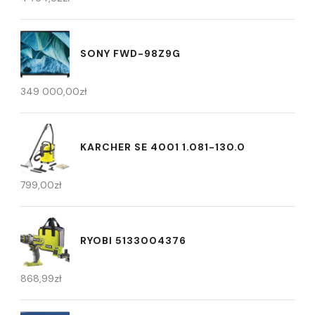
SONY FWD-98Z9G
349 000,00
zł
KARCHER SE 4001 1.081-130.0
799,00
zł
RYOBI 5133004376
868,99
zł