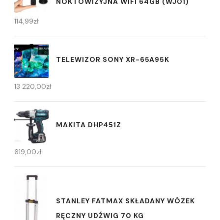
NOKTOWIZYJNA WIFI 64GB (WJ01)
114,99
zł
TELEWIZOR SONY XR-65A95K
13 220,00
zł
MAKITA DHP451Z
619,00
zł
STANLEY FATMAX SKŁADANY WÓZEK
RĘCZNY UDŹWIG 70 KG