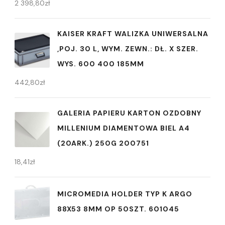
2 398,80
zł
KAISER KRAFT WALIZKA UNIWERSALNA
,POJ. 30 L, WYM. ZEWN.: DŁ. X SZER.
WYS. 600 400 185MM
442,80
zł
GALERIA PAPIERU KARTON OZDOBNY
MILLENIUM DIAMENTOWA BIEL A4
(20ARK.) 250G 200751
18,41
zł
MICROMEDIA HOLDER TYP K ARGO
88X53 8MM OP 50SZT. 601045