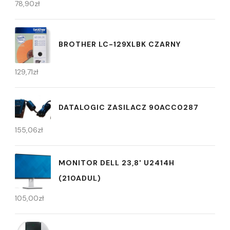
78,90
zł
BROTHER LC-129XLBK CZARNY
129,71
zł
DATALOGIC ZASILACZ 90ACC0287
155,06
zł
MONITOR DELL 23,8' U2414H
(210ADUL)
105,00
zł