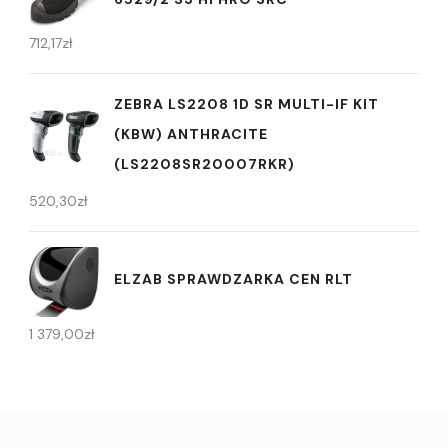
712,17
zł
ZEBRA LS2208 1D SR MULTI-IF KIT
(KBW) ANTHRACITE
(LS2208SR20007RKR)
520,30
zł
ELZAB SPRAWDZARKA CEN RLT
1 379,00
zł