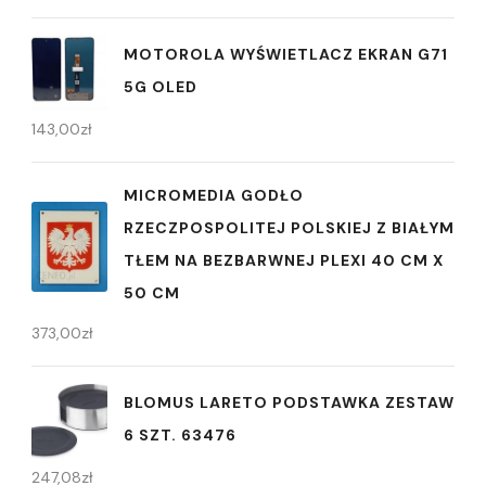
MOTOROLA WYŚWIETLACZ EKRAN G71
5G OLED
143,00
zł
MICROMEDIA GODŁO
RZECZPOSPOLITEJ POLSKIEJ Z BIAŁYM
TŁEM NA BEZBARWNEJ PLEXI 40 CM X
50 CM
373,00
zł
BLOMUS LARETO PODSTAWKA ZESTAW
6 SZT. 63476
247,08
zł