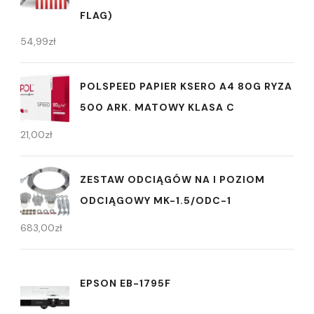
FLAG)
54,99
zł
POLSPEED PAPIER KSERO A4 80G RYZA
500 ARK. MATOWY KLASA C
21,00
zł
ZESTAW ODCIĄGÓW NA I POZIOM
ODCIĄGOWY MK-1.5/ODC-1
683,00
zł
EPSON EB-1795F