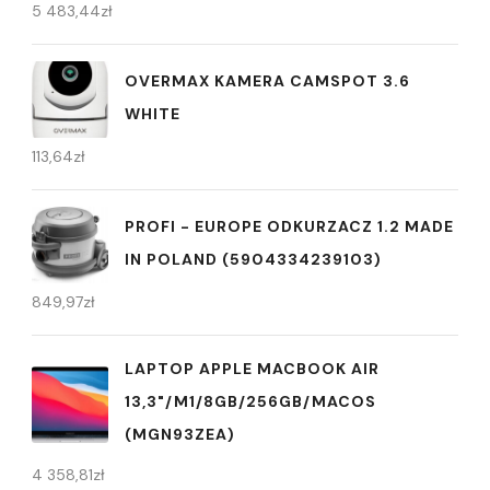
5 483,44
zł
OVERMAX KAMERA CAMSPOT 3.6
WHITE
113,64
zł
PROFI - EUROPE ODKURZACZ 1.2 MADE
IN POLAND (5904334239103)
849,97
zł
LAPTOP APPLE MACBOOK AIR
13,3"/M1/8GB/256GB/MACOS
(MGN93ZEA)
4 358,81
zł