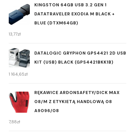
KINGSTON 64GB USB 3.2 GEN 1
DATATRAVELER EXODIA M BLACK +
BLUE (DTXM64GB)
13,77
zł
DATALOGIC GRYPHON GPS4421 2D USB
KIT (USB) BLACK (GPS4421BKK1B)
1 164,65
zł
RĘKAWICE ARDONSAFETY/DICK MAX
08/M Z ETYKIETĄ HANDLOWĄ 08
A9096/08
7,88
zł