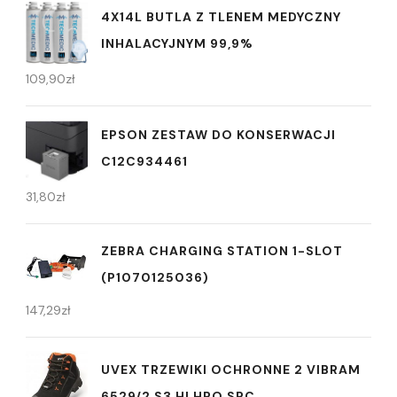
4X14L BUTLA Z TLENEM MEDYCZNY
INHALACYJNYM 99,9%
109,90
zł
EPSON ZESTAW DO KONSERWACJI
C12C934461
31,80
zł
ZEBRA CHARGING STATION 1-SLOT
(P1070125036)
147,29
zł
UVEX TRZEWIKI OCHRONNE 2 VIBRAM
6529/2 S3 HI HRO SRC