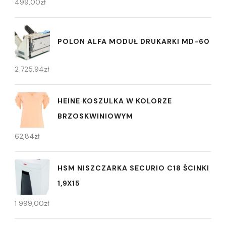
499,00
zł
POLON ALFA MODUŁ DRUKARKI MD-60
2 725,94
zł
HEINE KOSZULKA W KOLORZE
BRZOSKWINIOWYM
62,84
zł
HSM NISZCZARKA SECURIO C18 ŚCINKI
1,9X15
1 999,00
zł