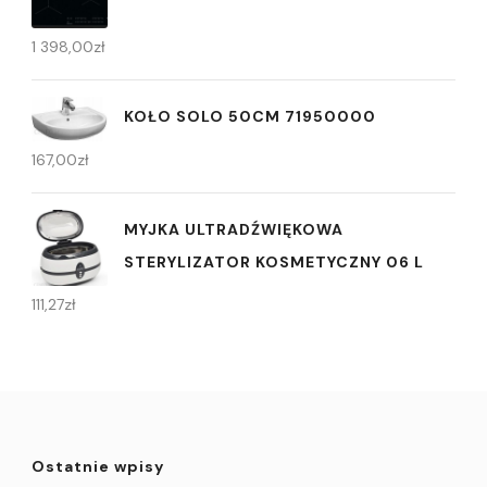
1 398,00
zł
KOŁO SOLO 50CM 71950000
167,00
zł
MYJKA ULTRADŹWIĘKOWA
STERYLIZATOR KOSMETYCZNY 06 L
111,27
zł
Ostatnie wpisy