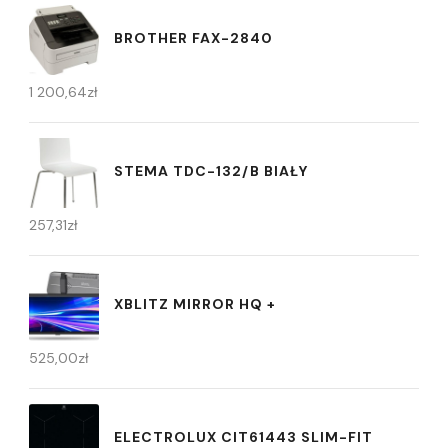
BROTHER FAX-2840
1 200,64
zł
STEMA TDC-132/B BIAŁY
257,31
zł
XBLITZ MIRROR HQ +
525,00
zł
ELECTROLUX CIT61443 SLIM-FIT