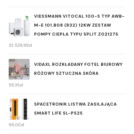
VIESSMANN VITOCAL 100-S TYP AWB-
M-E 101.B08 (R32) 12KW ZESTAW
POMPY CIEPŁA TYPU SPLIT Z021275
32 529,99
zł
VIDAXL ROZKŁADANY FOTEL BIUROWY
RÓŻOWY SZTUCZNA SKÓRA
511,35
zł
SPACETRONIK LISTWA ZASILAJĄCA
SMART LIFE SL-PS25
99,00
zł