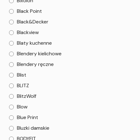
Bixolon
Black Point
Black&Decker
Blackview
Blaty kuchenne
Blendery kielichowe
Blendery ręczne
Blist
BLITZ
BlitzWolf
Blow
Blue Print
Bluzki damskie
BODYFIT