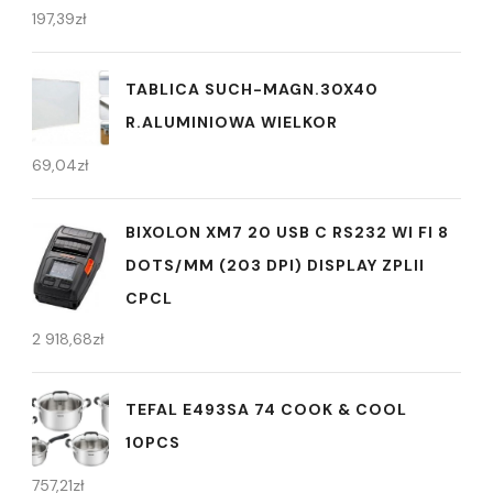
197,39
zł
TABLICA SUCH-MAGN.30X40
R.ALUMINIOWA WIELKOR
69,04
zł
BIXOLON XM7 20 USB C RS232 WI FI 8
DOTS/MM (203 DPI) DISPLAY ZPLII
CPCL
2 918,68
zł
TEFAL E493SA 74 COOK & COOL
10PCS
757,21
zł