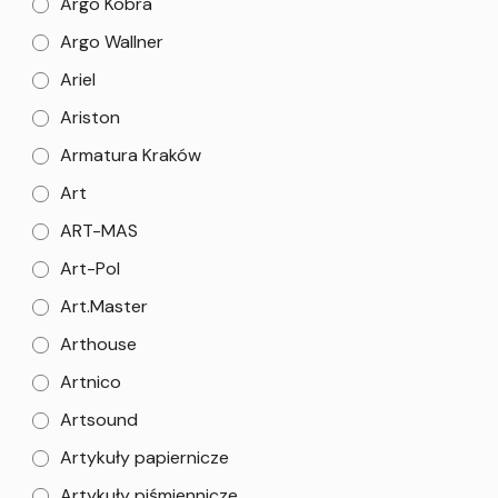
Argo Kobra
Argo Wallner
Ariel
Ariston
Armatura Kraków
Art
ART-MAS
Art-Pol
Art.Master
Arthouse
Artnico
Artsound
Artykuły papiernicze
Artykuły piśmiennicze