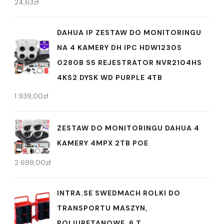
24,63
zł
DAHUA IP ZESTAW DO MONITORINGU
NA 4 KAMERY DH IPC HDW1230S
0280B S5 REJESTRATOR NVR2104HS
4KS2 DYSK WD PURPLE 4TB
1 939,00
zł
ZESTAW DO MONITORINGU DAHUA 4
KAMERY 4MPX 2TB POE
2 699,00
zł
INTRA.SE SWEDMACH ROLKI DO
TRANSPORTU MASZYN,
POLIURETANOWE, 6 T