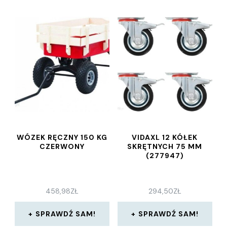
WÓZEK RĘCZNY 150 KG
VIDAXL 12 KÓŁEK
CZERWONY
SKRĘTNYCH 75 MM
(277947)
458,98
ZŁ
294,50
ZŁ
SPRAWDŹ SAM!
SPRAWDŹ SAM!