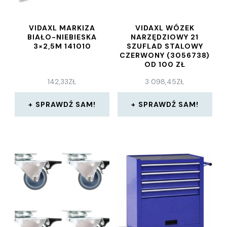
VIDAXL MARKIZA
VIDAXL WÓZEK
BIAŁO-NIEBIESKA
NARZĘDZIOWY 21
3×2,5M 141010
SZUFLAD STALOWY
CZERWONY (3056738)
OD 100 ZŁ
142,33
ZŁ
3 098,45
ZŁ
SPRAWDŹ SAM!
SPRAWDŹ SAM!