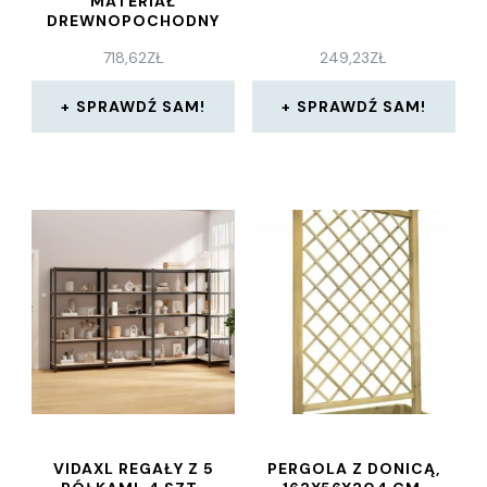
MATERIAŁ
DREWNOPOCHODNY
718,62
ZŁ
249,23
ZŁ
SPRAWDŹ SAM!
SPRAWDŹ SAM!
VIDAXL REGAŁY Z 5
PERGOLA Z DONICĄ,