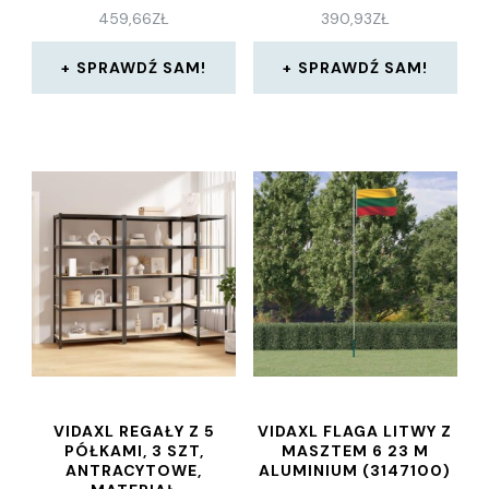
459,66
ZŁ
390,93
ZŁ
SPRAWDŹ SAM!
SPRAWDŹ SAM!
VIDAXL REGAŁY Z 5
VIDAXL FLAGA LITWY Z
PÓŁKAMI, 3 SZT,
MASZTEM 6 23 M
ANTRACYTOWE,
ALUMINIUM (3147100)