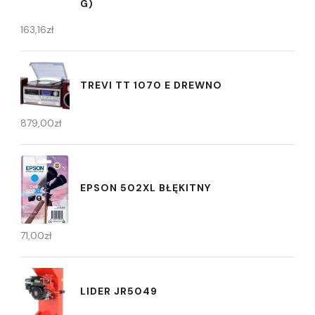
G)
163,16
zł
TREVI TT 1070 E DREWNO
879,00
zł
EPSON 502XL BŁĘKITNY
71,00
zł
LIDER JR5049