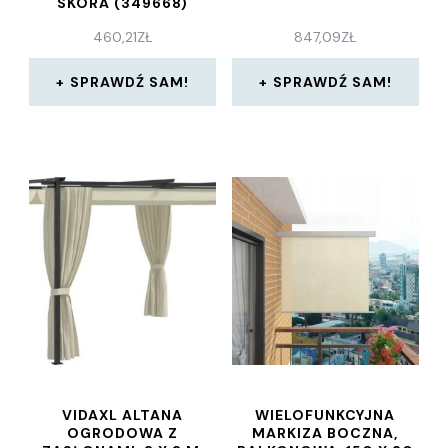
SKÓRA (349668)
460,21
ZŁ
847,09
ZŁ
SPRAWDŹ SAM!
SPRAWDŹ SAM!
VIDAXL ALTANA
WIELOFUNKCYJNA
OGRODOWA Z
MARKIZA BOCZNA,