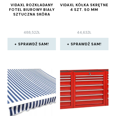
VIDAXL ROZKŁADANY
VIDAXL KÓŁKA SKRĘTNE
FOTEL BIUROWY BIAŁY
4 SZT. 50 MM
SZTUCZNA SKÓRA
488,52
ZŁ
44,63
ZŁ
SPRAWDŹ SAM!
SPRAWDŹ SAM!