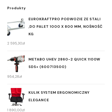
Produkty
EUROKRAFTPRO PODWOZIE ZE STALI
,DO PALET 1000 X 800 MM, NOŚNOŚĆ
KG
2 595,30
zł
METABO UHEV 2860-2 QUICK 1100W
SDS+ (600713500)
954,28
zł
KULIK SYSTEM ERGONOMICZNY
ELEGANCE
1 890,00
zł