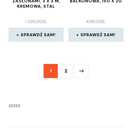
ZASŁONAMI, 3 X 3 M,
BALKONOWA, 150 X 20
KREMOWA, STAL
1 529,00
ZŁ
409,03
ZŁ
SPRAWDŹ SAM!
SPRAWDŹ SAM!
1
2
zzzzz