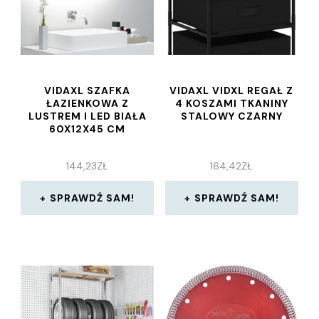
VIDAXL SZAFKA
VIDAXL VIDXL REGAŁ Z
ŁAZIENKOWA Z
4 KOSZAMI TKANINY
LUSTREM I LED BIAŁA
STALOWY CZARNY
60X12X45 CM
144,23
ZŁ
164,42
ZŁ
SPRAWDŹ SAM!
SPRAWDŹ SAM!