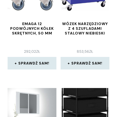
EMAGA 12
WÓZEK NARZĘDZIOWY
PODWÓJNYCH KÓŁEK
Z 4 SZUFLADAMI
SKRĘTNYCH, 50 MM
STALOWY NIEBIESKI
292,02
ZŁ
853,56
ZŁ
SPRAWDŹ SAM!
SPRAWDŹ SAM!