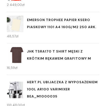
2 449,00
zł
EMERSON TROPHEE PAPIER KSERO
PIASKOWY 1101 A4 160G/M2 250 ARK.
48,57
zł
JHK TSRA170 T SHIRT MĘSKI Z
KRÓTKIM RĘKAWEM GRAFITOWY M
16,59
zł
HERT.PL UBIJACZKA Z WYPOSAŻENIEM
100L AR100 VARIMIXER
BEA_M1000035
133 411,00
zł