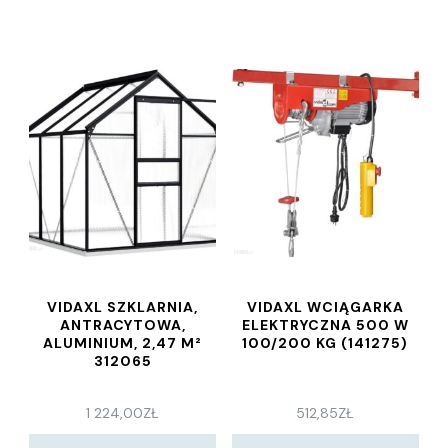
VIDAXL SZKLARNIA,
VIDAXL WCIĄGARKA
ANTRACYTOWA,
ELEKTRYCZNA 500 W
ALUMINIUM, 2,47 M²
100/200 KG (141275)
312065
1 224,00
ZŁ
512,85
ZŁ