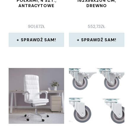
PÓŁKAMI, 4 SZT.,
162X56X204 CM,
ANTRACYTOWE
DREWNO
901,67
ZŁ
552,73
ZŁ
SPRAWDŹ SAM!
SPRAWDŹ SAM!