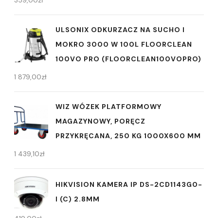
ULSONIX ODKURZACZ NA SUCHO I
MOKRO 3000 W 100L FLOORCLEAN
100VO PRO (FLOORCLEAN100VOPRO)
1 879,00
zł
WIZ WÓZEK PLATFORMOWY
MAGAZYNOWY, PORĘCZ
PRZYKRĘCANA, 250 KG 1000X600 MM
1 439,10
zł
HIKVISION KAMERA IP DS-2CD1143G0-
I (C) 2.8MM