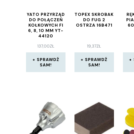
YATO PRZYRZĄD
TOPEX SKROBAK
RĘ
DO POŁĄCZEŃ
DO FUG 2
PI
KOŁKOWYCH FI
OSTRZA 16B471
6
6, 8, 10 MM YT-
44120
137,00
ZŁ
19,37
ZŁ
SPRAWDŹ
SPRAWDŹ
SAM!
SAM!