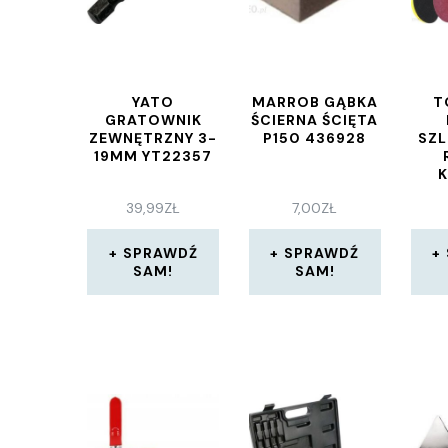
YATO
MARROB GĄBKA
T
GRATOWNIK
ŚCIERNA ŚCIĘTA
ZEWNĘTRZNY 3-
P150 436928
SZL
19MM YT22357
125
39,99
ZŁ
7,00
ZŁ
SPRAWDŹ
SPRAWDŹ
SAM!
SAM!