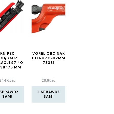
KNIPEX
VOREL OBCINAK
CIĄGACZ
DO RUR 3-32MM
LACJI 97 40
78381
 SB 175 MM
244,62
ZŁ
26,65
ZŁ
SPRAWDŹ
SPRAWDŹ
SAM!
SAM!