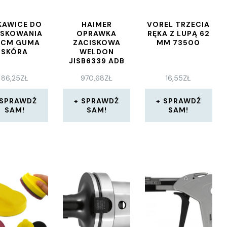
KAWICE DO
HAIMER
VOREL TRZECIA
ASKOWANIA
OPRAWKA
RĘKA Z LUPĄ 62
0CM GUMA
ZACISKOWA
MM 73500
SKÓRA
WELDON
JISB6339 ADB
BT50 D20MM
86,25
ZŁ
970,68
ZŁ
16,55
ZŁ
8232325020
SPRAWDŹ
SPRAWDŹ
SPRAWDŹ
SAM!
SAM!
SAM!