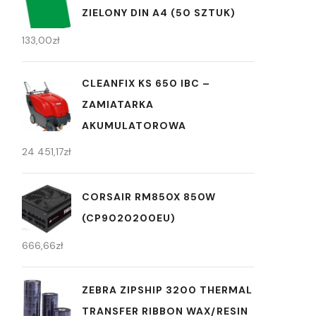
ZIELONY DIN A4 (50 SZTUK)
133,00
zł
CLEANFIX KS 650 IBC –
ZAMIATARKA
AKUMULATOROWA
24 451,17
zł
CORSAIR RM850X 850W
(CP9020200EU)
666,66
zł
ZEBRA ZIPSHIP 3200 THERMAL
TRANSFER RIBBON WAX/RESIN