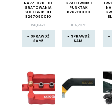
NARZEDZIE DO
GRATOWNIK I
GWI
GRATOWANIA
PUNKTAK
NA
SOFTGRIP IBT
8267110010
GW
8267090010
EL
156,64
ZŁ
104,20
ZŁ
SPRAWDŹ
SPRAWDŹ
SAM!
SAM!