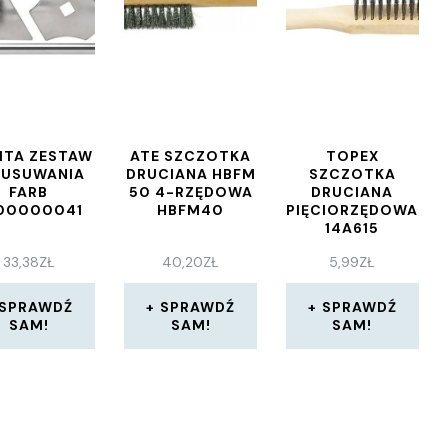
ITA ZESTAW
ATE SZCZOTKA
TOPEX
 USUWANIA
DRUCIANA HBFM
SZCZOTKA
FARB
50 4-RZĘDOWA
DRUCIANA
00000041
HBFM40
PIĘCIORZĘDOWA
14A615
33,38
ZŁ
40,20
ZŁ
5,99
ZŁ
SPRAWDŹ
SPRAWDŹ
SPRAWDŹ
SAM!
SAM!
SAM!