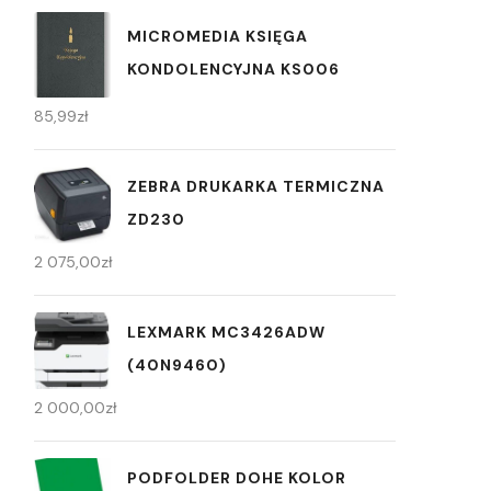
MICROMEDIA KSIĘGA
KONDOLENCYJNA KS006
85,99
zł
ZEBRA DRUKARKA TERMICZNA
ZD230
2 075,00
zł
LEXMARK MC3426ADW
(40N9460)
2 000,00
zł
PODFOLDER DOHE KOLOR