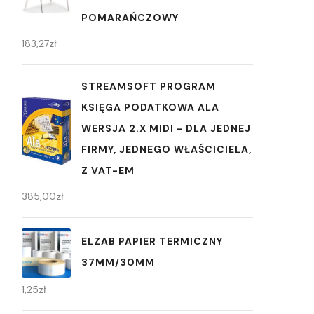
POMARAŃCZOWY
183,27
zł
STREAMSOFT PROGRAM
KSIĘGA PODATKOWA ALA
WERSJA 2.X MIDI - DLA JEDNEJ
FIRMY, JEDNEGO WŁAŚCICIELA,
Z VAT-EM
385,00
zł
ELZAB PAPIER TERMICZNY
37MM/30MM
1,25
zł