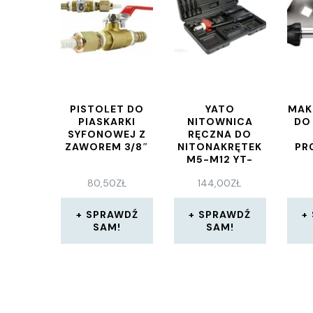
PISTOLET DO
YATO
MAK
PIASKARKI
NITOWNICA
DO
SYFONOWEJ Z
RĘCZNA DO
ZAWOREM 3/8″
NITONAKRĘTEK
PR
M5-M12 YT-
36119
80,50
ZŁ
144,00
ZŁ
SPRAWDŹ
SPRAWDŹ
SAM!
SAM!