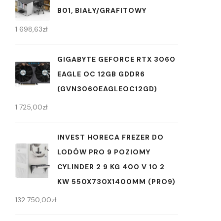
B01, BIAŁY/GRAFITOWY
1 698,63
zł
GIGABYTE GEFORCE RTX 3060
EAGLE OC 12GB GDDR6
(GVN3060EAGLEOC12GD)
1 725,00
zł
INVEST HORECA FREZER DO
LODÓW PRO 9 POZIOMY
CYLINDER 2 9 KG 400 V 10 2
KW 550X730X1400MM (PRO9)
132 750,00
zł