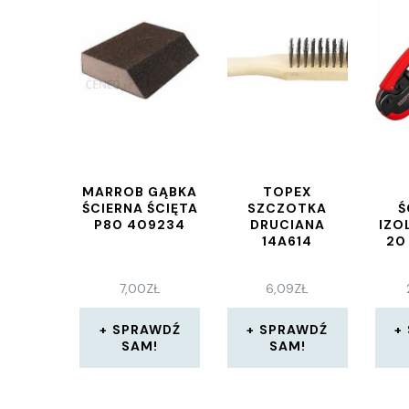
MARROB GĄBKA
TOPEX
ŚCIERNA ŚCIĘTA
SZCZOTKA
Ś
P80 409234
DRUCIANA
IZO
14A614
20
7,00
ZŁ
6,09
ZŁ
SPRAWDŹ
SPRAWDŹ
SAM!
SAM!