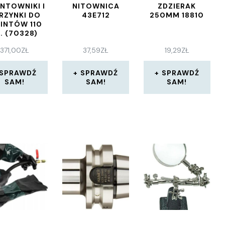
NTOWNIKI I
NITOWNICA
ZDZIERAK
RZYNKI DO
43E712
250MM 18810
INTÓW 110
. (70328)
371,00
ZŁ
37,59
ZŁ
19,29
ZŁ
SPRAWDŹ
SPRAWDŹ
SPRAWDŹ
SAM!
SAM!
SAM!