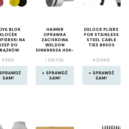
OYA BLOK
HAIMER
DELOCK PLIERS
KLOCEK
OPRAWKA
FOR STAINLESS
IFIERSKI NA
ZACISKOWA
STEEL CABLE
RZEP DO
WELDON
TIES 86503
KRĄŻKÓW
DIN69893A HSK-
MM T07955
A100 20X160MM
11,59
ZŁ
1 328,51
ZŁ
472,94
ZŁ
8232540091
SPRAWDŹ
SPRAWDŹ
SPRAWDŹ
SAM!
SAM!
SAM!