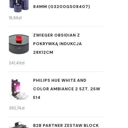
84MM (03200GS08407)
18,88
zł
ZWIEGER OBSIDIAN Z
POKRYWKĄ INDUKCJA
28X12CM
241,49
zł
PHILIPS HUE WHITE AND
COLOR AMBIANCE 2 SZT. 25W
E14
392,74
zł
B2B PARTNER ZESTAW BLOCK