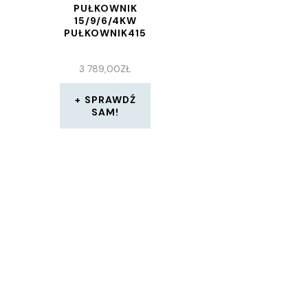
PUŁKOWNIK
15/9/6/4KW
PUŁKOWNIK415
3 789,00
ZŁ
SPRAWDŹ
SAM!