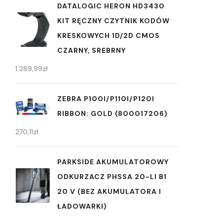
DATALOGIC HERON HD3430
KIT RĘCZNY CZYTNIK KODÓW
KRESKOWYCH 1D/2D CMOS
CZARNY, SREBRNY
1 289,99
zł
ZEBRA P100I/P110I/P120I
RIBBON: GOLD (800017206)
270,11
zł
PARKSIDE AKUMULATOROWY
ODKURZACZ PHSSA 20-LI B1
20 V (BEZ AKUMULATORA I
ŁADOWARKI)