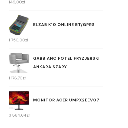
149,00
zł
ELZAB K10 ONLINE BT/GPRS
1 750,00
zł
GABBIANO FOTEL FRYZJERSKI
ANKARA SZARY
1 178,70
zł
MONITOR ACER UMPX2EEV07
3 864,64
zł