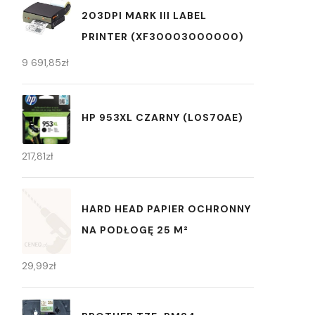
203DPI MARK III LABEL
PRINTER (XF30003000000)
9 691,85
zł
HP 953XL CZARNY (L0S70AE)
217,81
zł
HARD HEAD PAPIER OCHRONNY
NA PODŁOGĘ 25 M²
29,99
zł