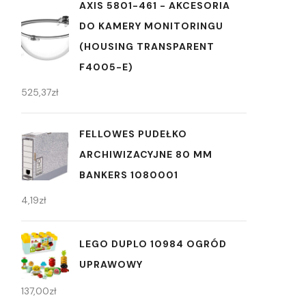
AXIS 5801-461 - AKCESORIA
DO KAMERY MONITORINGU
(HOUSING TRANSPARENT
F4005-E)
525,37
zł
FELLOWES PUDEŁKO
ARCHIWIZACYJNE 80 MM
BANKERS 1080001
4,19
zł
LEGO DUPLO 10984 OGRÓD
UPRAWOWY
137,00
zł