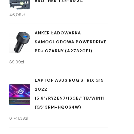
BROTHER TZE-RM34
46,09
zł
ANKER ŁADOWARKA
SAMOCHODOWA POWERDRIVE
PD+ CZARNY (A2732GF1)
89,99
zł
LAPTOP ASUS ROG STRIX G15
2022
15,6"/RYZEN7/16GB/1TB/WIN11
(G513RM-HQ064W)
6 741,39
zł