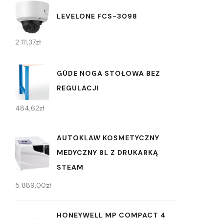
LEVELONE FCS-3098
2 111,37
zł
GÜDE NOGA STOŁOWA BEZ
REGULACJI
484,62
zł
AUTOKLAW KOSMETYCZNY
MEDYCZNY 8L Z DRUKARKĄ
STEAM
5 889,00
zł
HONEYWELL MP COMPACT 4