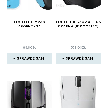
LOGITECH M238
LOGITECH G502 X PLUS
ARGENTYNA
CZARNA (910006162)
69,90
ZŁ
579,00
ZŁ
SPRAWDŹ SAM!
SPRAWDŹ SAM!