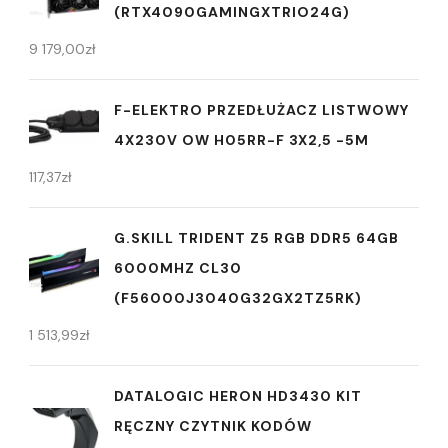
(RTX4090GAMINGXTRIO24G)
9 179,00
zł
F-ELEKTRO PRZEDŁUŻACZ LISTWOWY
4X230V OW H05RR-F 3X2,5 -5M
117,37
zł
G.SKILL TRIDENT Z5 RGB DDR5 64GB
6000MHZ CL30
(F56000J3040G32GX2TZ5RK)
1 513,99
zł
DATALOGIC HERON HD3430 KIT
RĘCZNY CZYTNIK KODÓW