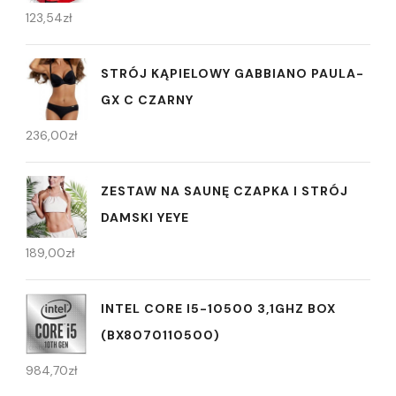
123,54
zł
STRÓJ KĄPIELOWY GABBIANO PAULA-
GX C CZARNY
236,00
zł
ZESTAW NA SAUNĘ CZAPKA I STRÓJ
DAMSKI YEYE
189,00
zł
INTEL CORE I5-10500 3,1GHZ BOX
(BX8070110500)
984,70
zł