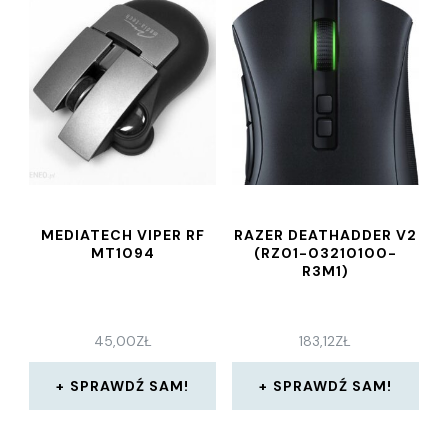
MEDIATECH VIPER RF
RAZER DEATHADDER V2
MT1094
(RZ01-03210100-
R3M1)
45,00
ZŁ
183,12
ZŁ
SPRAWDŹ SAM!
SPRAWDŹ SAM!