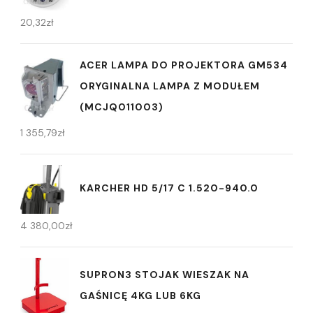
20,32
zł
ACER LAMPA DO PROJEKTORA GM534
ORYGINALNA LAMPA Z MODUŁEM
(MCJQ011003)
1 355,79
zł
KARCHER HD 5/17 C 1.520-940.0
4 380,00
zł
SUPRON3 STOJAK WIESZAK NA
GAŚNICĘ 4KG LUB 6KG