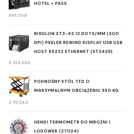
HOTEL + PASS
888,00
zł
BIXOLON XT3-43 12 DOTS/MM (300
DPI) PEELER REWIND DISPLAY USB USB
HOST RS232 ETHERNET (XT3439)
6 354,34
zł
PODNOŚNY STÓŁ TFD O
MAKSYMALNYM OBCIĄŻENIU 350 KG
2 715,84
zł
HENDI TERMOMETR DO MROŹNI I
LODÓWEK (271124)