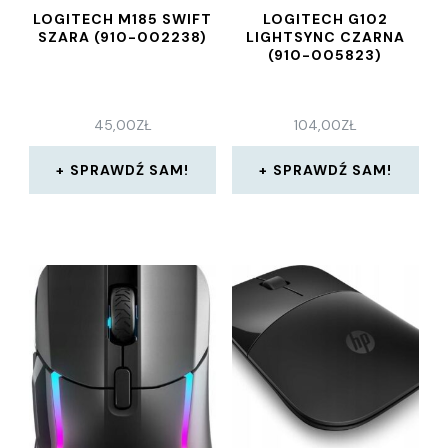
LOGITECH M185 SWIFT
LOGITECH G102
SZARA (910-002238)
LIGHTSYNC CZARNA
(910-005823)
45,00
ZŁ
104,00
ZŁ
SPRAWDŹ SAM!
SPRAWDŹ SAM!