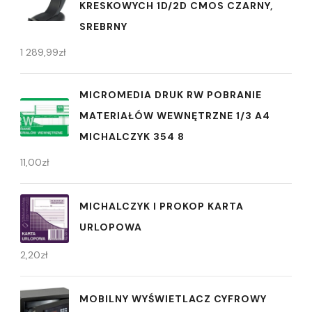
KRESKOWYCH 1D/2D CMOS CZARNY,
SREBRNY
1 289,99
zł
MICROMEDIA DRUK RW POBRANIE
MATERIAŁÓW WEWNĘTRZNE 1/3 A4
MICHALCZYK 354 8
11,00
zł
MICHALCZYK I PROKOP KARTA
URLOPOWA
2,20
zł
MOBILNY WYŚWIETLACZ CYFROWY