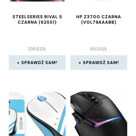
STEELSERIES RIVAL 5
HP Z3700 CZARNA
CZARNA (62551)
(V0L79AAABB)
238,82
ZŁ
69,00
ZŁ
SPRAWDŹ SAM!
SPRAWDŹ SAM!