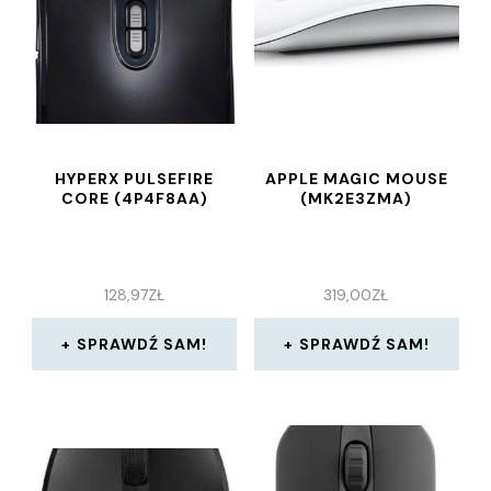
HYPERX PULSEFIRE
APPLE MAGIC MOUSE
CORE (4P4F8AA)
(MK2E3ZMA)
128,97
ZŁ
319,00
ZŁ
SPRAWDŹ SAM!
SPRAWDŹ SAM!