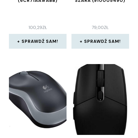
(6CR71AA#ABB)
SZARA (910005490)
100,29
ZŁ
79,00
ZŁ
SPRAWDŹ SAM!
SPRAWDŹ SAM!