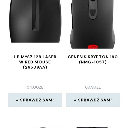
HP MYSZ 128 LASER
GENESIS KRYPTON 190
WIRED MOUSE
(NMG-1057)
(265D9AA)
54,00
ZŁ
69,99
ZŁ
SPRAWDŹ SAM!
SPRAWDŹ SAM!