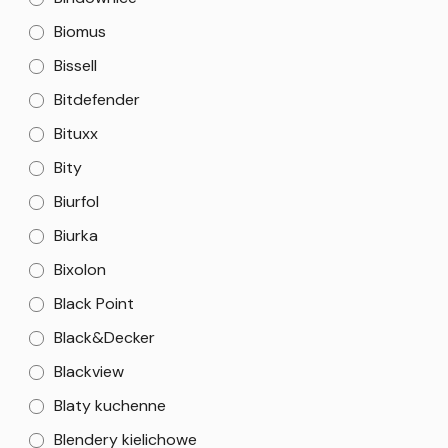
Biomus
Bissell
Bitdefender
Bituxx
Bity
Biurfol
Biurka
Bixolon
Black Point
Black&Decker
Blackview
Blaty kuchenne
Blendery kielichowe