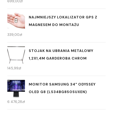
699,00
zł
NAJMNIEJSZY LOKALIZATOR GPS Z
MAGNESEM DO MONTAŻU
339,00
zł
STOJAK NA UBRANIA METALOWY
1,2X1,4M GARDEROBA CHROM
145,99
zł
MONITOR SAMSUNG 34" ODYSSEY
OLED G8 (LS34BG850SUXEN)
6 476,28
zł