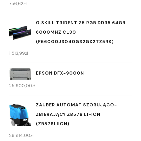
756,62
zł
G.SKILL TRIDENT Z5 RGB DDR5 64GB
6000MHZ CL30
(F56000J3040G32GX2TZ5RK)
1 513,99
zł
EPSON DFX-9000N
25 900,00
zł
ZAUBER AUTOMAT SZORUJĄCO-
ZBIERAJĄCY ZB57B LI-ION
(ZB57BLIION)
26 814,00
zł