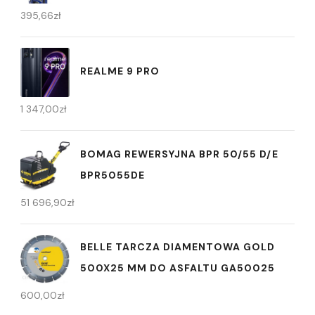
395,66
zł
REALME 9 PRO
1 347,00
zł
BOMAG REWERSYJNA BPR 50/55 D/E
BPR5055DE
51 696,90
zł
BELLE TARCZA DIAMENTOWA GOLD
500X25 MM DO ASFALTU GA50025
600,00
zł