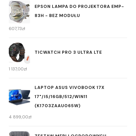
EPSON LAMPA DO PROJEKTORA EMP-
83H - BEZ MODUŁU
607,73
zł
TICWATCH PRO 3 ULTRA LTE
1 137,00
zł
LAPTOP ASUS VIVOBOOK 17X
17"/I5/16GB/512/WIN11
(K1703ZAAU065W)
4 899,00
zł