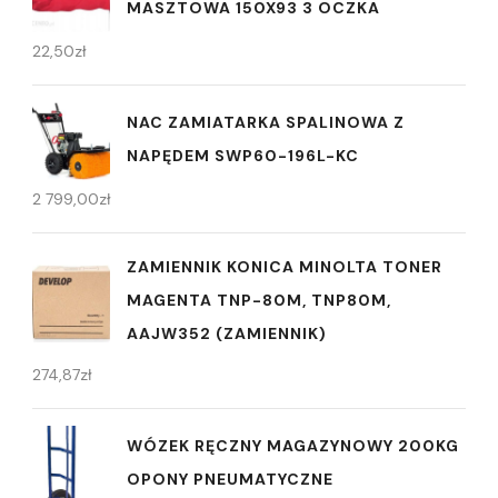
MASZTOWA 150X93 3 OCZKA
22,50
zł
NAC ZAMIATARKA SPALINOWA Z
NAPĘDEM SWP60-196L-KC
2 799,00
zł
ZAMIENNIK KONICA MINOLTA TONER
MAGENTA TNP-80M, TNP80M,
AAJW352 (ZAMIENNIK)
274,87
zł
WÓZEK RĘCZNY MAGAZYNOWY 200KG
OPONY PNEUMATYCZNE