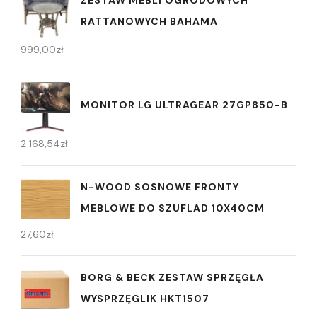
ZESTAW MEBLI OGRODOWYCH
RATTANOWYCH BAHAMA
999,00
zł
MONITOR LG ULTRAGEAR 27GP850-B
2 168,54
zł
N-WOOD SOSNOWE FRONTY
MEBLOWE DO SZUFLAD 10X40CM
27,60
zł
BORG & BECK ZESTAW SPRZĘGŁA
WYSPRZĘGLIK HKT1507