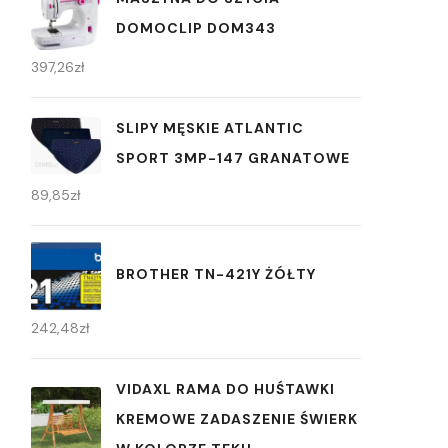
DOMOCLIP DOM343
397,26
zł
SLIPY MĘSKIE ATLANTIC
SPORT 3MP-147 GRANATOWE
89,85
zł
BROTHER TN-421Y ŻÓŁTY
242,48
zł
VIDAXL RAMA DO HUŚTAWKI
KREMOWE ZADASZENIE ŚWIERK