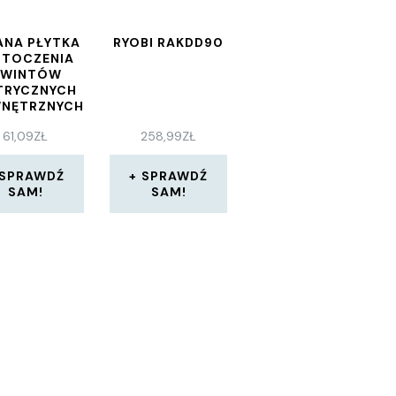
ANA PŁYTKA
RYOBI RAKDD90
 TOCZENIA
WINTÓW
TRYCZNYCH
NĘTRZNYCH
AWA 11 2IR
61,09
ZŁ
258,99
ZŁ
75 ISO VTX
R175ISOVTX
SPRAWDŹ
SPRAWDŹ
SAM!
SAM!