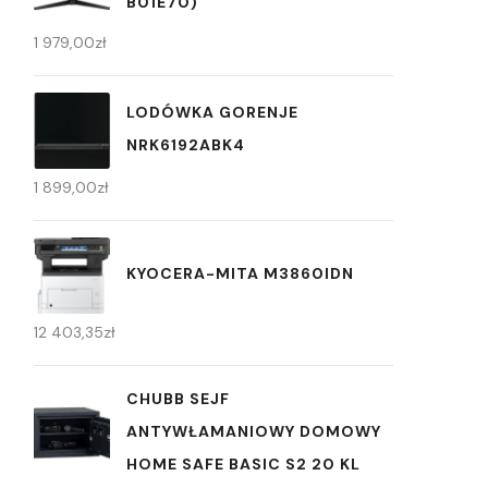
B01E70)
1 979,00
zł
LODÓWKA GORENJE
NRK6192ABK4
1 899,00
zł
KYOCERA-MITA M3860IDN
12 403,35
zł
CHUBB SEJF
ANTYWŁAMANIOWY DOMOWY
HOME SAFE BASIC S2 20 KL