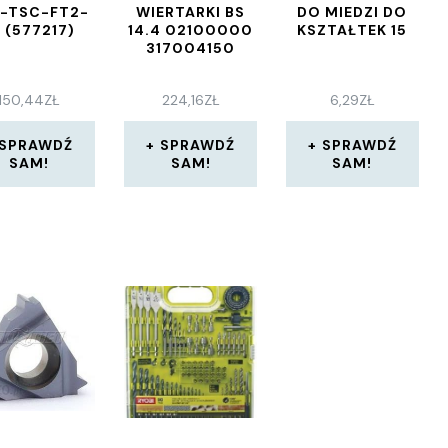
-TSC-FT2-
WIERTARKI BS
DO MIEDZI DO
 (577217)
14.4 02100000
KSZTAŁTEK 15
317004150
150,44
ZŁ
224,16
ZŁ
6,29
ZŁ
SPRAWDŹ
SPRAWDŹ
SPRAWDŹ
SAM!
SAM!
SAM!