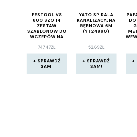
FESTOOL VS
YATO SPIRALA
PAF
600 SZO 14
KANALIZACYJNA
DO
ZESTAW
BĘBNOWA 6M
G
SZABLONÓW DO
(YT24990)
ME
WCZEPÓW NA
WEW
JASKÓŁCZY
PR
747,47
ZŁ
52,89
ZŁ
OGON 491152
1.
2I
SPRAWDŹ
SPRAWDŹ
SAM!
SAM!