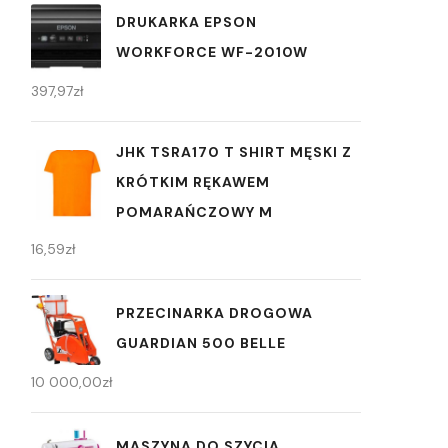
DRUKARKA EPSON
WORKFORCE WF-2010W
397,97
zł
JHK TSRA170 T SHIRT MĘSKI Z
KRÓTKIM RĘKAWEM
POMARAŃCZOWY M
16,59
zł
PRZECINARKA DROGOWA
GUARDIAN 500 BELLE
10 000,00
zł
MASZYNA DO SZYCIA