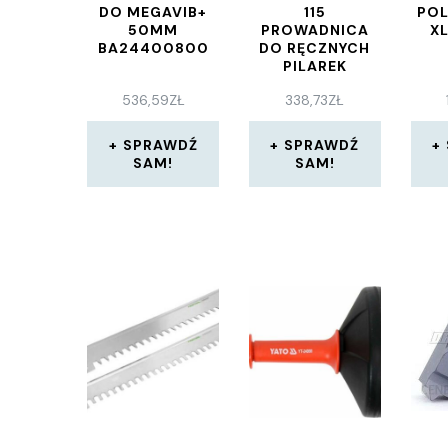
DO MEGAVIB+
115
POL
50MM
PROWADNICA
XL
BA24400800
DO RĘCZNYCH
PILAREK
(WF6910000)
536,59
ZŁ
338,73
ZŁ
SPRAWDŹ
SPRAWDŹ
SAM!
SAM!