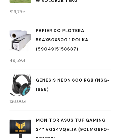
W KOLORZE TEKU
819,75
zł
PAPIER DO PLOTERA
594X50X80G 1 ROLKA
(5904915158687)
49,59
zł
GENESIS NEON 600 RGB (NSG-
1656)
136,00
zł
MONITOR ASUS TUF GAMING
34" VG34VQEL1A (90LM06F0-