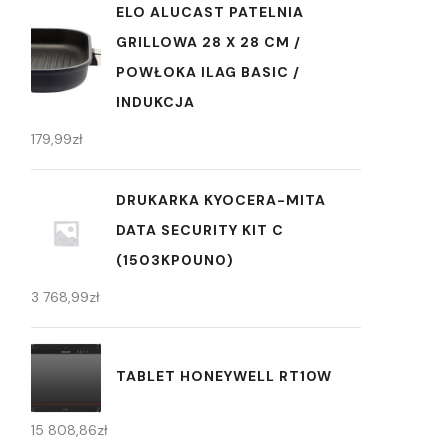
ELO ALUCAST PATELNIA
GRILLOWA 28 X 28 CM /
POWŁOKA ILAG BASIC /
INDUKCJA
179,99
zł
DRUKARKA KYOCERA-MITA
DATA SECURITY KIT C
(1503KP0UN0)
3 768,99
zł
TABLET HONEYWELL RT10W
15 808,86
zł