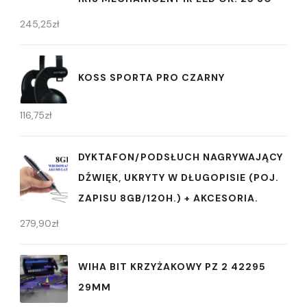
245,25
zł
KOSS SPORTA PRO CZARNY
116,75
zł
DYKTAFON/PODSŁUCH NAGRYWAJĄCY
DŹWIĘK, UKRYTY W DŁUGOPISIE (POJ.
ZAPISU 8GB/120H.) + AKCESORIA.
279,90
zł
WIHA BIT KRZYŻAKOWY PZ 2 42295
29MM