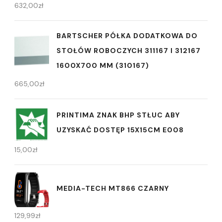
632,00
zł
BARTSCHER PÓŁKA DODATKOWA DO
STOŁÓW ROBOCZYCH 311167 I 312167
1600X700 MM (310167)
665,00
zł
PRINTIMA ZNAK BHP STŁUC ABY
UZYSKAĆ DOSTĘP 15X15CM E008
15,00
zł
MEDIA-TECH MT866 CZARNY
129,99
zł