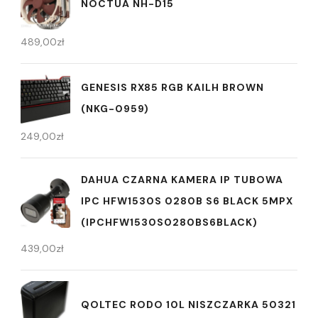
NOCTUA NH-D15
489,00
zł
GENESIS RX85 RGB KAILH BROWN
(NKG-0959)
249,00
zł
DAHUA CZARNA KAMERA IP TUBOWA
IPC HFW1530S 0280B S6 BLACK 5MPX
(IPCHFW1530S0280BS6BLACK)
439,00
zł
QOLTEC RODO 10L NISZCZARKA 50321