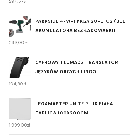
294,57
zł
PARKSIDE 4-W-1 PKGA 20-LI C2 (BEZ
AKUMULATORA BEZ ŁADOWARKI)
299,00
zł
CYFROWY TŁUMACZ TRANSLATOR
JĘZYKÓW OBCYCH LINGO
104,99
zł
LEGAMASTER UNITE PLUS BIAŁA
TABLICA 100X200CM
1 999,00
zł