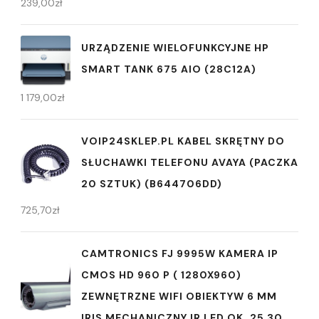
239,00
zł
URZĄDZENIE WIELOFUNKCYJNE HP
SMART TANK 675 AIO (28C12A)
1 179,00
zł
VOIP24SKLEP.PL KABEL SKRĘTNY DO
SŁUCHAWKI TELEFONU AVAYA (PACZKA
20 SZTUK) (B644706DD)
725,70
zł
CAMTRONICS FJ 9995W KAMERA IP
CMOS HD 960 P ( 1280X960)
ZEWNĘTRZNE WIFI OBIEKTYW 6 MM
IRIS MECHANICZNY IR LED OK. 25 30