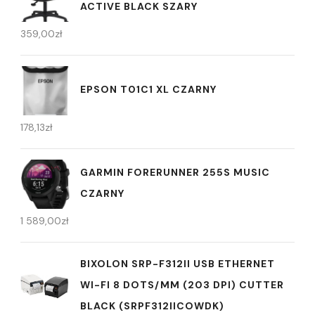
ACTIVE BLACK SZARY
359,00
zł
EPSON T01C1 XL CZARNY
178,13
zł
GARMIN FORERUNNER 255S MUSIC
CZARNY
1 589,00
zł
BIXOLON SRP-F312II USB ETHERNET
WI-FI 8 DOTS/MM (203 DPI) CUTTER
BLACK (SRPF312IICOWDK)