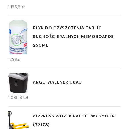
1 185,81
zł
PŁYN DO CZYSZCZENIA TABLIC
SUCHOŚCIERALNYCH MEMOBOARDS
250ML
17,99
zł
ARGO WALLNER C8A0
1 089,84
zł
AIRPRESS WÓZEK PALETOWY 2500KG
(72178)