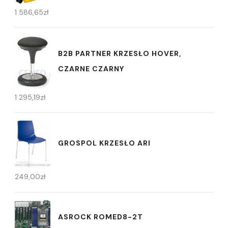
1 586,65
zł
B2B PARTNER KRZESŁO HOVER,
CZARNE CZARNY
1 295,19
zł
GROSPOL KRZESŁO ARI
249,00
zł
ASROCK ROMED8-2T