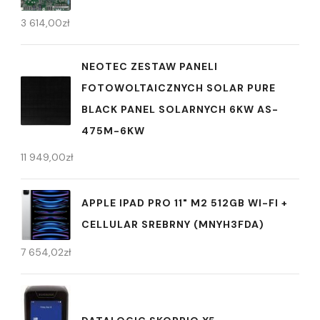
3 614,00
zł
NEOTEC ZESTAW PANELI
FOTOWOLTAICZNYCH SOLAR PURE
BLACK PANEL SOLARNYCH 6KW AS-
475M-6KW
11 949,00
zł
APPLE IPAD PRO 11" M2 512GB WI-FI +
CELLULAR SREBRNY (MNYH3FDA)
7 654,02
zł