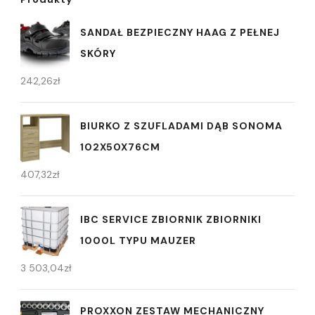
SANDAŁ BEZPIECZNY HAAG Z PEŁNEJ
SKÓRY
242,26
zł
BIURKO Z SZUFLADAMI DĄB SONOMA
102X50X76CM
407,32
zł
IBC SERVICE ZBIORNIK ZBIORNIKI
1000L TYPU MAUZER
3 503,04
zł
PROXXON ZESTAW MECHANICZNY