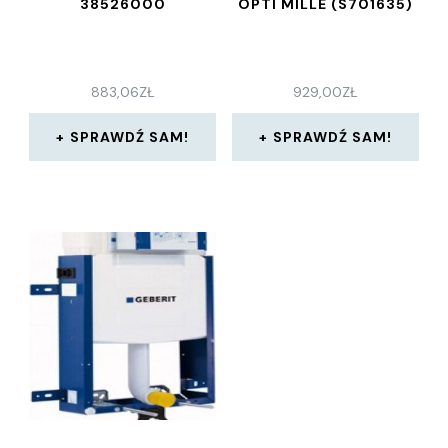
38526000
OPTI MILLE (S701635)
883,06
ZŁ
929,00
ZŁ
SPRAWDŹ SAM!
SPRAWDŹ SAM!