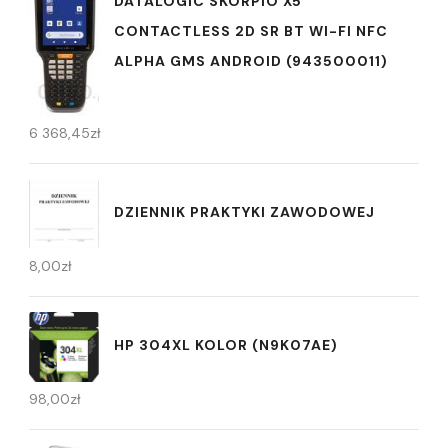
DATALOGIC SKORPIO X5
CONTACTLESS 2D SR BT WI-FI NFC
ALPHA GMS ANDROID (943500011)
6 368,45
zł
DZIENNIK PRAKTYKI ZAWODOWEJ
8,00
zł
HP 304XL KOLOR (N9K07AE)
98,00
zł