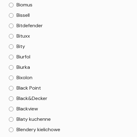
Biomus
Bissell
Bitdefender
Bituxx
Bity
Biurfol
Biurka
Bixolon
Black Point
Black&Decker
Blackview
Blaty kuchenne
Blendery kielichowe