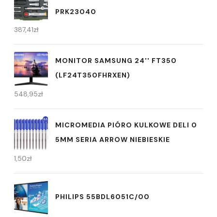
PRK23040
387,41
zł
MONITOR SAMSUNG 24'' FT350
(LF24T350FHRXEN)
548,95
zł
MICROMEDIA PIÓRO KULKOWE DELI 0
5MM SERIA ARROW NIEBIESKIE
1,50
zł
PHILIPS 55BDL6051C/00