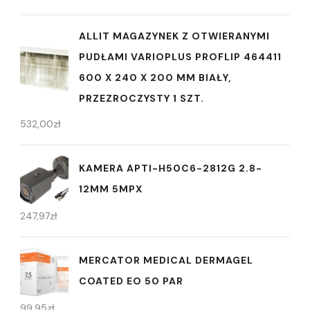
ALLIT MAGAZYNEK Z OTWIERANYMI
PUDŁAMI VARIOPLUS PROFLIP 464411
600 X 240 X 200 MM BIAŁY,
PRZEZROCZYSTY 1 SZT.
532,00
zł
KAMERA APTI-H50C6-2812G 2.8-
12MM 5MPX
247,97
zł
MERCATOR MEDICAL DERMAGEL
COATED EO 50 PAR
99,95
zł