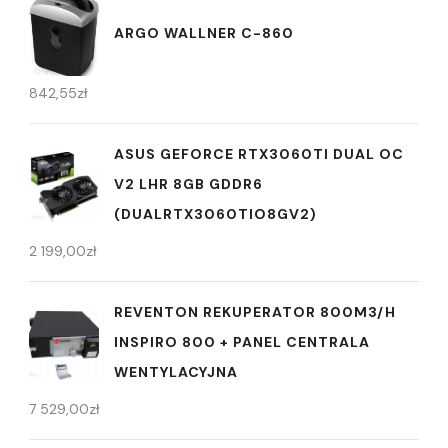
ARGO WALLNER C-860
842,55
zł
ASUS GEFORCE RTX3060TI DUAL OC
V2 LHR 8GB GDDR6
(DUALRTX3060TIO8GV2)
2 199,00
zł
REVENTON REKUPERATOR 800M3/H
INSPIRO 800 + PANEL CENTRALA
WENTYLACYJNA
7 529,00
zł