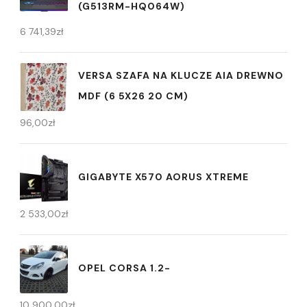
(G513RM-HQ064W)
6 741,39
zł
VERSA SZAFA NA KLUCZE AIA DREWNO
MDF (6 5X26 20 CM)
96,00
zł
GIGABYTE X570 AORUS XTREME
2 533,00
zł
OPEL CORSA 1.2-
10 900,00
zł