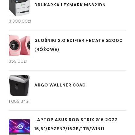
DRUKARKA LEXMARK MS821DN
3 300,00
zł
GŁOŚNIKI 2.0 EDIFIER HECATE G2000
(RÓŻOWE)
359,00
zł
ARGO WALLNER C8A0
1 089,84
zł
LAPTOP ASUS ROG STRIX G15 2022
15,6"/RYZEN7/16GB/1TB/WIN11