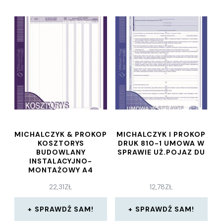
MICHALCZYK & PROKOP
MICHALCZYK I PROKOP
KOSZTORYS
DRUK 810-1 UMOWA W
BUDOWLANY
SPRAWIE UŻ.POJAZ DU
INSTALACYJNO-
MONTAŻOWY A4
WIELOKOPIA (602-1)
22,31
ZŁ
12,78
ZŁ
SPRAWDŹ SAM!
SPRAWDŹ SAM!