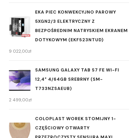
EKA PIEC KONWEKCYJNO PAROWY
5XGN2/3 ELEKTRYCZNY Z
BEZPOŚREDNIM NATRYSKIEM EKRANEM
DOTYKOWYM (EKF523NTUD)
9 022,00
zł
SAMSUNG GALAXY TAB S7 FE WI-FI
12,4" 4/64GB SREBRNY (SM-
T733NZSAEUB)
2 499,00
zł
COLOPLAST WOREK STOMIJNY 1-
CZĘŚCIOWY OTWARTY
PRZEZROCZYSTY SENSURA MAXI