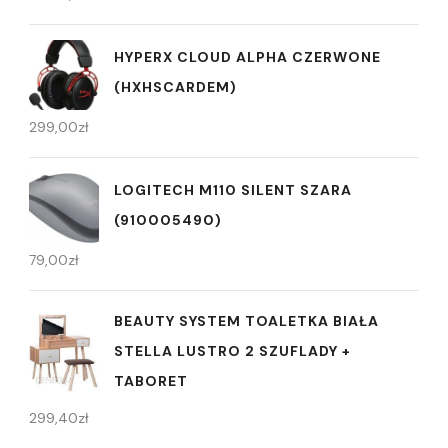
HYPERX CLOUD ALPHA CZERWONE
(HXHSCARDEM)
299,00
zł
LOGITECH M110 SILENT SZARA
(910005490)
79,00
zł
BEAUTY SYSTEM TOALETKA BIAŁA
STELLA LUSTRO 2 SZUFLADY +
TABORET
299,40
zł