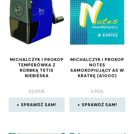
MICHALCZYK I PROKOP
MICHALCZYK I PROKOP
TEMPERÓWKA Z
NOTES
KORBKĄ TETIS
SAMOKOPIUJĄCY A5 W
NIEBIESKA
KRATKĘ (A1000)
52,00
ZŁ
5,93
ZŁ
SPRAWDŹ SAM!
SPRAWDŹ SAM!