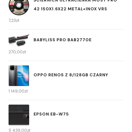
42 150X1.6X22 METAL+INOX VRS
7,23
zł
BABYLISS PRO BAB2770E
270,00
zł
OPPO RENO5 Z 8/128GB CZARNY
1 149,00
zł
EPSON EB-W75
5 439,00
zł