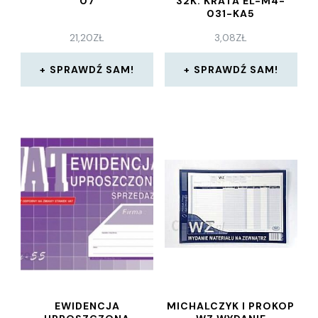
07
32K. KRATA EL-M4-
031-KA5
21,20
ZŁ
3,08
ZŁ
SPRAWDŹ SAM!
SPRAWDŹ SAM!
EWIDENCJA
MICHALCZYK I PROKOP