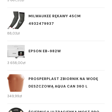
3 667,55
zł
MILWAUKEE RĘKAWY 45CM
4932479937
88,03
zł
EPSON EB-982W
3 658,00
zł
PROSPERPLAST ZBIORNIK NA WODĘ
DESZCZOWĄ AQUA CAN 360 L
349,99
zł
ŚCIERNICA ULTRACIENKA MOST PRO