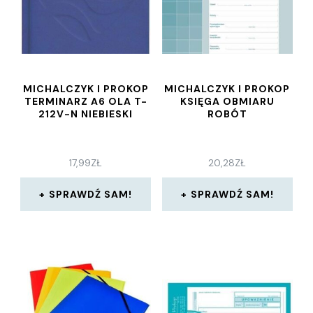
MICHALCZYK I PROKOP
MICHALCZYK I PROKOP
TERMINARZ A6 OLA T-
KSIĘGA OBMIARU
212V-N NIEBIESKI
ROBÓT
17,99
ZŁ
20,28
ZŁ
SPRAWDŹ SAM!
SPRAWDŹ SAM!