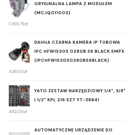
ORYGINALNA LAMPA Z MODUŁEM
(MCJQ011003)
1 355,79
zł
DAHUA CZARNA KAMERA IP TUBOWA
IPC HFW1530S 0280B S6 BLACK 5MPX
(IPCHFW1530S0280BS6BLACK)
439,00
zł
YATO ZESTAW NARZĘDZIOWY 1/4", 3/8"
I 1/2" KPL 216 SZT YT-38841
462,00
zł
AUTOMATYCZNE URZĄDZENIE DO