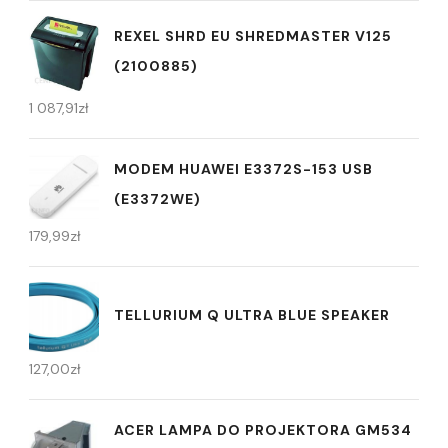
REXEL SHRD EU SHREDMASTER V125
(2100885)
1 087,91
zł
MODEM HUAWEI E3372S-153 USB
(E3372WE)
179,99
zł
TELLURIUM Q ULTRA BLUE SPEAKER
127,00
zł
ACER LAMPA DO PROJEKTORA GM534