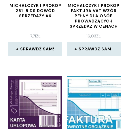
MICHALCZYK I PROKOP
MICHALCZYK I PROKOP
261-5 DS DOWÓD
FAKTURA VAT WZÓR
SPRZEDAŻY A6
PEŁNY DLA OSÓB
PROWADŻĄCYCH
SPRZEDAŻ W CENACH
NETTO MIP 100-1E A4
7,71
ZŁ
16,03
ZŁ
WIELOKOPIA
SPRAWDŹ SAM!
SPRAWDŹ SAM!