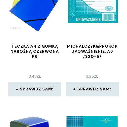
TECZKA A4 Z GUMKĄ
MICHALCZYK&PROKOP
NAROŻNĄ CZERWONA
UPOWAŻNIENIE, A6
P6
/320-5/
3,47
ZŁ
3,35
ZŁ
SPRAWDŹ SAM!
SPRAWDŹ SAM!