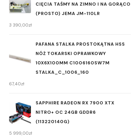
CIĘCIA TAŚMY NA ZIMNO I NA GORĄCO
(PROSTO) JEMA JM-110LR
3 390,00
zł
PAFANA STALKA PROSTOKĄTNA HSS
NÓŻ TOKARSKI OPRAWKOWY
10X6X100MM C1006160SW7M
STALKA_C_1006_160
67,40
zł
SAPPHIRE RADEON RX 7900 XTX
NITRO+ OC 24GB GDDR6
(113220140G)
5 999,00
zł