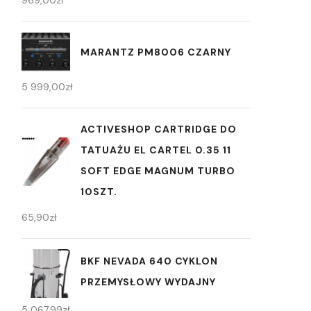
969,00
zł
MARANTZ PM8006 CZARNY
5 999,00
zł
ACTIVESHOP CARTRIDGE DO
TATUAŻU EL CARTEL 0.35 11
SOFT EDGE MAGNUM TURBO
10SZT.
65,90
zł
BKF NEVADA 640 CYKLON
PRZEMYSŁOWY WYDAJNY
5 067,99
zł