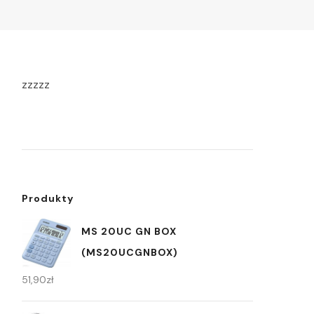
zzzzz
Produkty
MS 20UC GN BOX
(MS20UCGNBOX)
51,90
zł