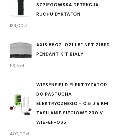
SZPIEGOWSKA DETEKCJA
RUCHU DYKTAFON
139,00
zł
AXIS 5502-021 1 5" NPT 216FD
PENDANT KIT BIAŁY
53,75
zł
WIESENFIELD ELEKTRYZATOR
DO PASTUCHA
ELEKTRYCZNEGO - 0.5 J 5 KM
ZASILANIE SIECIOWE 230 V
WIE-EF-065
402,00
zł