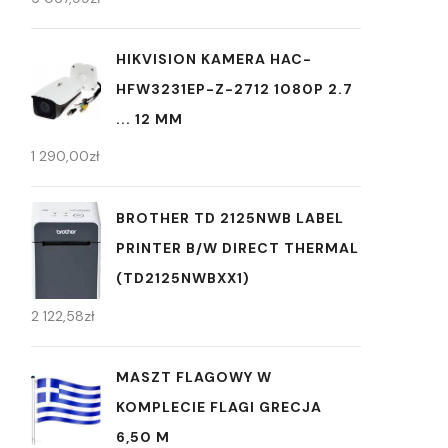
HIKVISION KAMERA HAC-
HFW3231EP-Z-2712 1080P 2.7
... 12 MM
1 290,00
zł
BROTHER TD 2125NWB LABEL
PRINTER B/W DIRECT THERMAL
(TD2125NWBXX1)
2 122,58
zł
MASZT FLAGOWY W
KOMPLECIE FLAGI GRECJA
6,50 M