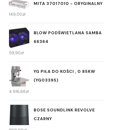
MITA 37017010 - ORYGINALNY
149,00
zł
BLOW PODŚWIETLANA SAMBA
66364
59,90
zł
YG PIŁA DO KOŚCI , 0 85KW
(YG03395)
4 816,68
zł
BOSE SOUNDLINK REVOLVE
CZARNY