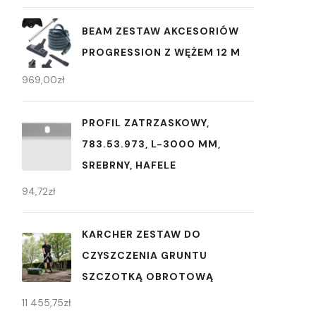
BEAM ZESTAW AKCESORIÓW
PROGRESSION Z WĘŻEM 12 M
969,00
zł
PROFIL ZATRZASKOWY,
783.53.973, L-3000 MM,
SREBRNY, HAFELE
94,72
zł
KARCHER ZESTAW DO
CZYSZCZENIA GRUNTU
SZCZOTKĄ OBROTOWĄ
11 455,75
zł