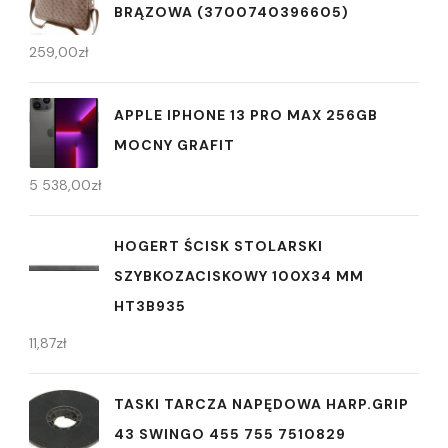
BRĄZOWA (3700740396605)
259,00
zł
APPLE IPHONE 13 PRO MAX 256GB
MOCNY GRAFIT
5 538,00
zł
HOGERT ŚCISK STOLARSKI
SZYBKOZACISKOWY 100X34 MM
HT3B935
11,87
zł
TASKI TARCZA NAPĘDOWA HARP.GRIP
43 SWINGO 455 755 7510829