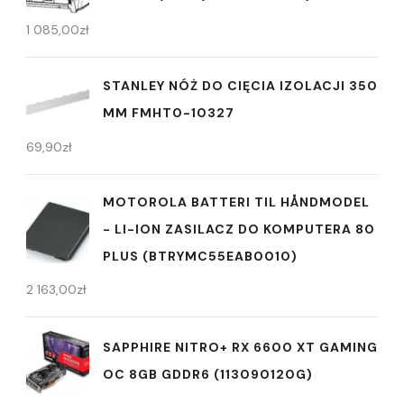
1 085,00
zł
STANLEY NÓŻ DO CIĘCIA IZOLACJI 350
MM FMHT0-10327
69,90
zł
MOTOROLA BATTERI TIL HÅNDMODEL
- LI-ION ZASILACZ DO KOMPUTERA 80
PLUS (BTRYMC55EAB0010)
2 163,00
zł
SAPPHIRE NITRO+ RX 6600 XT GAMING
OC 8GB GDDR6 (113090120G)