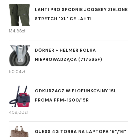
LAHTI PRO SPODNIE JOGGERY ZIELONE
STRETCH "XL" CE LAHTI
134,88
zł
DÖRNER + HELMER ROLKA
NIEPROWADZĄCA (717565F)
50,04
zł
ODKURZACZ WIELOFUNKCYJNY 15L
PROMA PPM-1200/15R
459,00
zł
GUESS 4G TORBA NA LAPTOPA 15"/16"