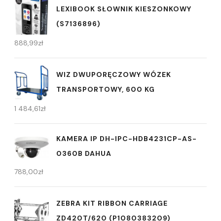
LEXIBOOK SŁOWNIK KIESZONKOWY
(S7136896)
888,99
zł
WIZ DWUPORĘCZOWY WÓZEK
TRANSPORTOWY, 600 KG
1 484,61
zł
KAMERA IP DH-IPC-HDB4231CP-AS-
0360B DAHUA
788,00
zł
ZEBRA KIT RIBBON CARRIAGE
ZD420T/620 (P1080383209)