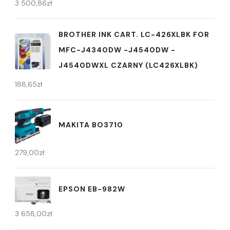
3 500,86
zł
BROTHER INK CART. LC-426XLBK FOR
MFC-J4340DW -J4540DW -
J4540DWXL CZARNY (LC426XLBK)
188,65
zł
MAKITA BO3710
279,00
zł
EPSON EB-982W
3 658,00
zł