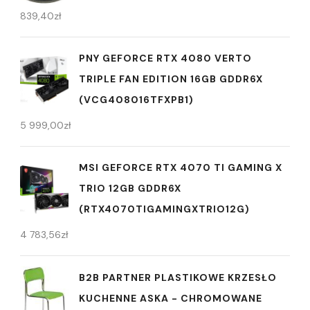
839,40
zł
PNY GEFORCE RTX 4080 VERTO
TRIPLE FAN EDITION 16GB GDDR6X
(VCG408016TFXPB1)
5 999,00
zł
MSI GEFORCE RTX 4070 TI GAMING X
TRIO 12GB GDDR6X
(RTX4070TIGAMINGXTRIO12G)
4 783,56
zł
B2B PARTNER PLASTIKOWE KRZESŁO
KUCHENNE ASKA - CHROMOWANE