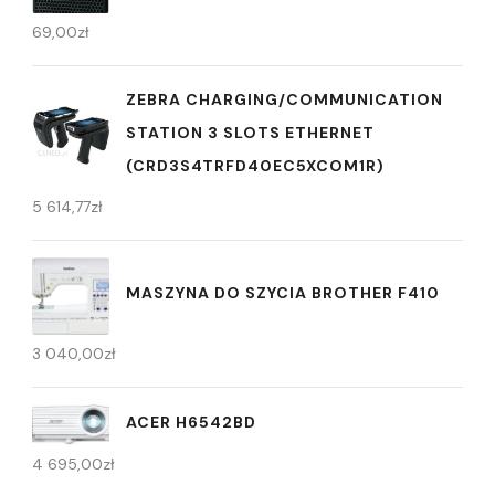
69,00
zł
ZEBRA CHARGING/COMMUNICATION
STATION 3 SLOTS ETHERNET
(CRD3S4TRFD40EC5XCOM1R)
5 614,77
zł
MASZYNA DO SZYCIA BROTHER F410
3 040,00
zł
ACER H6542BD
4 695,00
zł