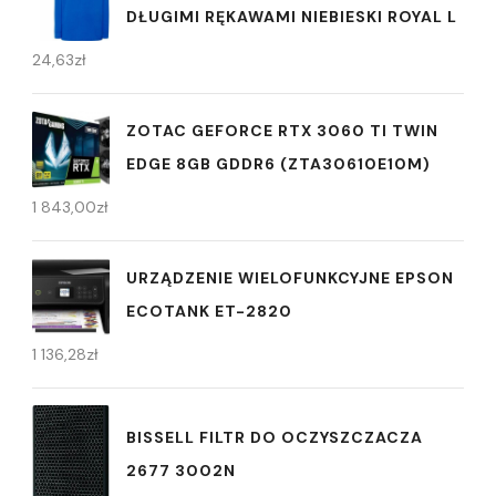
DŁUGIMI RĘKAWAMI NIEBIESKI ROYAL L
24,63
zł
ZOTAC GEFORCE RTX 3060 TI TWIN
EDGE 8GB GDDR6 (ZTA30610E10M)
1 843,00
zł
URZĄDZENIE WIELOFUNKCYJNE EPSON
ECOTANK ET-2820
1 136,28
zł
BISSELL FILTR DO OCZYSZCZACZA
2677 3002N