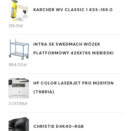
KARCHER WV CLASSIC 1.633-169.0
219,01
zł
INTRA.SE SWEDMACH WÓZEK
PLATFORMOWY 425X765 NIEBIESKI
984,00
zł
HP COLOR LASERJET PRO M281FDN
(T6B81A)
3 017,99
zł
CHRISTIE D4K40-RGB