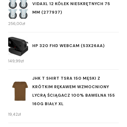
VIDAXL 12 KÓŁEK NIESKRĘTNYCH 75
MM (277937)
256,00
zł
HP 320 FHD WEBCAM (53X26AA)
149,99
zł
JHK T SHIRT TSRA 150 MĘSKI Z
KRÓTKIM RĘKAWEM WZMOCNIONY
LYCRĄ ŚCIĄGACZ 100% BAWEŁNA 155
160G BIAŁY XL
19,42
zł