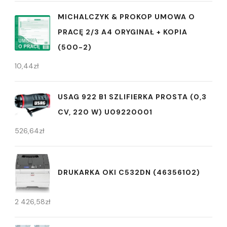
MICHALCZYK & PROKOP UMOWA O
PRACĘ 2/3 A4 ORYGINAŁ + KOPIA
(500-2)
10,44
zł
USAG 922 B1 SZLIFIERKA PROSTA (0,3
CV, 220 W) U09220001
526,64
zł
DRUKARKA OKI C532DN (46356102)
2 426,58
zł