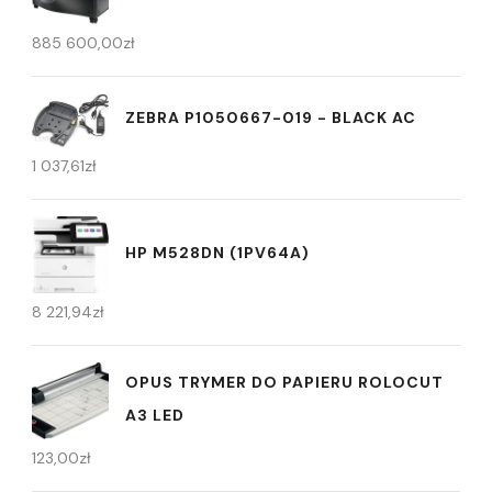
885 600,00
zł
ZEBRA P1050667-019 - BLACK AC
1 037,61
zł
HP M528DN (1PV64A)
8 221,94
zł
OPUS TRYMER DO PAPIERU ROLOCUT
A3 LED
123,00
zł