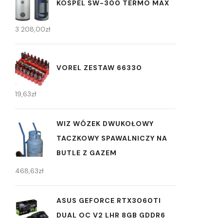
KOSPEL SW-300 TERMO MAX
3 208,00
zł
VOREL ZESTAW 66330
19,63
zł
WIZ WÓZEK DWUKOŁOWY
TACZKOWY SPAWALNICZY NA
BUTLE Z GAZEM
468,63
zł
ASUS GEFORCE RTX3060TI
DUAL OC V2 LHR 8GB GDDR6