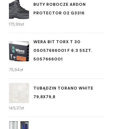
BUTY ROBOCZE ARDON
PROTECTOR O2 G3316
175,99
zł
WERA BIT TORX T 30
05057666001 F 6.3 5SZT.
5057666001
75,94
zł
TUBĄDZIN TORANO WHITE
79,8X79,8
145,37
zł