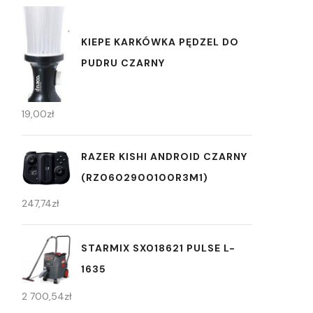
KIEPE KARKÓWKA PĘDZEL DO
PUDRU CZARNY
19,00
zł
RAZER KISHI ANDROID CZARNY
(RZ0602900100R3M1)
247,74
zł
STARMIX SX018621 PULSE L-
1635
2 700,54
zł