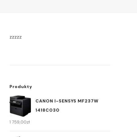
zzzzz
Produkty
CANON I-SENSYS MF237W
1418C030
1 759,00
zł