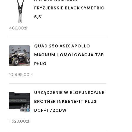
FRYZJERSKIE BLACK SYMETRIC
5,5'
466,00
zł
QUAD 250 ASIX APOLLO
MAGNUM HOMOLOGACJA T3B
PŁUG
10 499,00
zł
URZĄDZENIE WIELOFUNKCYJNE
BROTHER INKBENEFIT PLUS
DCP-T720DW
1 528,00
zł