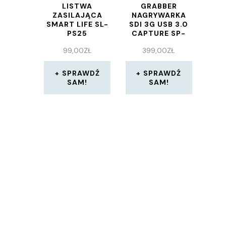
LISTWA
GRABBER
ZASILAJĄCA
NAGRYWARKA
SMART LIFE SL-
SDI 3G USB 3.0
PS25
CAPTURE SP-
SVG22
99,00
ZŁ
399,00
ZŁ
SPRAWDŹ
SPRAWDŹ
SAM!
SAM!