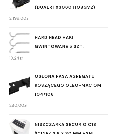
(DUALRTX3060TIO8GV2)
2 199,00
zł
HARD HEAD HAKI
GWINTOWANE 5 SZT.
19,24
zł
OSŁONA PASA AGREGATU
KOSZĄCEGO OLEO-MAC OM
104/106
280,00
zł
NISZCZARKA SECURIO C18
ŚCINEK 3,9 X 30 MM HSM