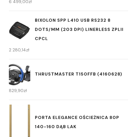
6 499,00
zł
BIXOLON SPP L410 USB RS232 8
DOTS/MM (203 DPI) LINERLESS ZPLII
CPCL
2 280,14
zł
THRUSTMASTER T150FFB (4160628)
829,90
zł
PORTA ELEGANCE OŚCIEŻNICA 80P
140-160 DĄB LAK