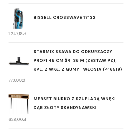
BISSELL CROSSWAVE 17132
1 247,18
zł
STARMIX SSAWA DO ODKURZACZY
PROFI 45 CM ŚR. 35 M (ZESTAW PZ),
KPL. Z WKŁ. Z GUMY I WŁOSIA (416519)
773,00
zł
MEBSET BIURKO Z SZUFLADĄ WNĘKI
DĄB ZŁOTY SKANDYNAWSKI
629,00
zł