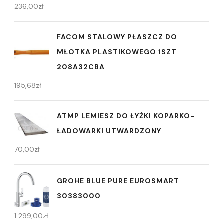
236,00
zł
FACOM STALOWY PŁASZCZ DO
MŁOTKA PLASTIKOWEGO 1SZT
208A32CBA
195,68
zł
ATMP LEMIESZ DO ŁYŻKI KOPARKO-
ŁADOWARKI UTWARDZONY
70,00
zł
GROHE BLUE PURE EUROSMART
30383000
1 299,00
zł