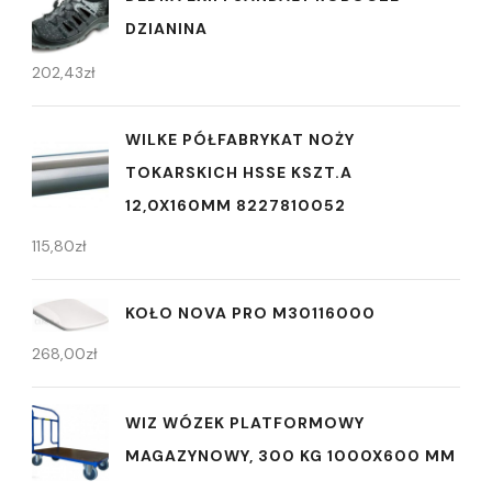
DZIANINA
202,43
zł
WILKE PÓŁFABRYKAT NOŻY
TOKARSKICH HSSE KSZT.A
12,0X160MM 8227810052
115,80
zł
KOŁO NOVA PRO M30116000
268,00
zł
WIZ WÓZEK PLATFORMOWY
MAGAZYNOWY, 300 KG 1000X600 MM