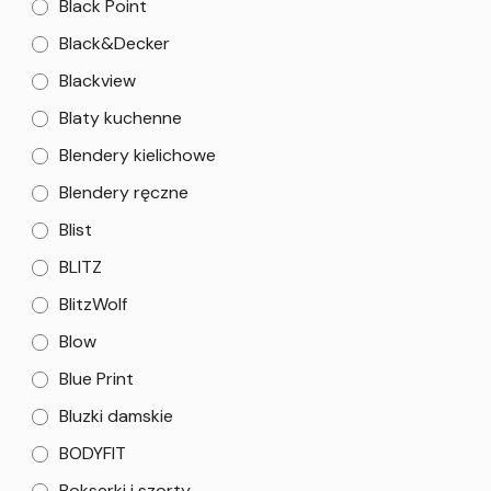
Black Point
Black&Decker
Blackview
Blaty kuchenne
Blendery kielichowe
Blendery ręczne
Blist
BLITZ
BlitzWolf
Blow
Blue Print
Bluzki damskie
BODYFIT
Bokserki i szorty