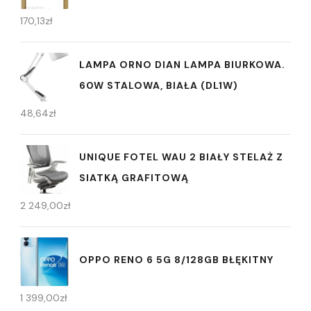
170,13
zł
LAMPA ORNO DIAN LAMPA BIURKOWA.
60W STALOWA, BIAŁA (DL1W)
48,64
zł
UNIQUE FOTEL WAU 2 BIAŁY STELAŻ Z
SIATKĄ GRAFITOWĄ
2 249,00
zł
OPPO RENO 6 5G 8/128GB BŁĘKITNY
1 399,00
zł