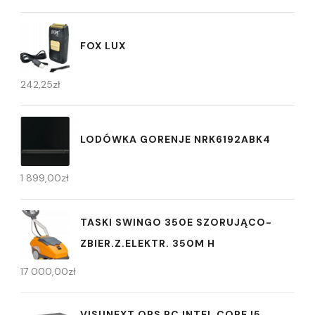
FOX LUX
242,25
zł
LODÓWKA GORENJE NRK6192ABK4
1 899,00
zł
TASKI SWINGO 350E SZORUJĄCO-
ZBIER.Z.ELEKTR. 350M H
17 000,00
zł
VISUNEXT OPS PC INTEL CORE I5