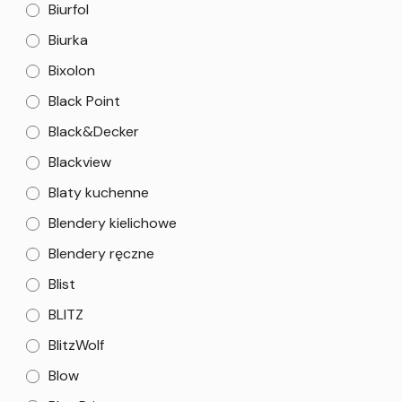
Biurfol
Biurka
Bixolon
Black Point
Black&Decker
Blackview
Blaty kuchenne
Blendery kielichowe
Blendery ręczne
Blist
BLITZ
BlitzWolf
Blow