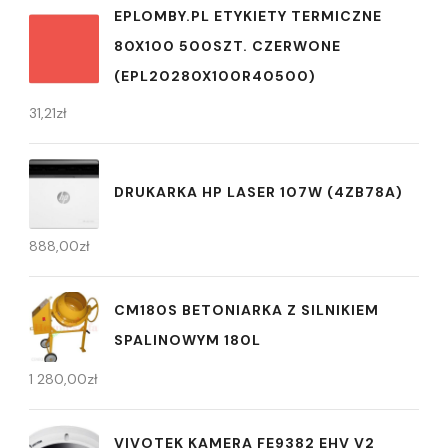
EPLOMBY.PL ETYKIETY TERMICZNE
80X100 500SZT. CZERWONE
(EPL20280X100R40500)
31,21
zł
DRUKARKA HP LASER 107W (4ZB78A)
888,00
zł
CM180S BETONIARKA Z SILNIKIEM
SPALINOWYM 180L
1 280,00
zł
VIVOTEK KAMERA FE9382 EHV V2