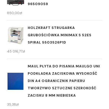
96509059
850,00
zł
HOLZKRAFT STRUGARKA
GRUBOŚCIÓWKA MINIMAX S 52ES
SPIRAL 5503526P1D
45 016,77
zł
MAUL PŁYTA DO PISANIA MAULGO UNI
PODKŁADKA ZACISKOWA WYSOKOŚĆ
DIN A4 OGRANICZNIK PAPIERU
TWORZYWO SZTUCZNE SZEROKOŚĆ
ZACISKU 8 MM NIEBIESKA
35,38
zł