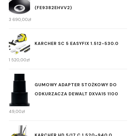
(FE9382EHVV2)
3 690,00
zł
KARCHER SC 5 EASYFIX 1.512-530.0
1 520,00
zł
GUMOWY ADAPTER STOŻKOWY DO
ODKURZACZA DEWALT DXVA15 1100
49,00
zł
KARCHER HD 5/17 C 1.520-940.0