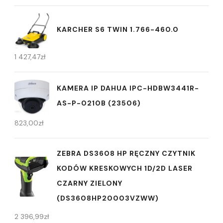
KARCHER S6 TWIN 1.766-460.0
1 427,47
zł
KAMERA IP DAHUA IPC-HDBW3441R-
AS-P-0210B (23506)
823,00
zł
ZEBRA DS3608 HP RĘCZNY CZYTNIK
KODÓW KRESKOWYCH 1D/2D LASER
CZARNY ZIELONY
(DS3608HP20003VZWW)
2 396,99
zł