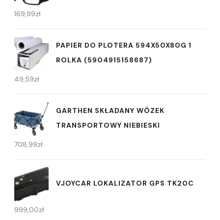
169,99
zł
PAPIER DO PLOTERA 594X50X80G 1
ROLKA (5904915158687)
49,59
zł
GARTHEN SKŁADANY WÓZEK
TRANSPORTOWY NIEBIESKI
708,99
zł
VJOYCAR LOKALIZATOR GPS TK20C
999,00
zł