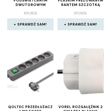
PODŚWIETLANYM
PŁASKIM FREZOWANYM
DWUTOROWYM
RANTEM SZCZOTKĄ
6GNIAZD 2P+Z 3M
PRZECIWKURZOWĄ I
100,18
ZŁ
317,29
ZŁ
10A/230 VAC OCH
PRZEWODEM 1,5M
(ORAE131633M)
3X2P+Z CZARNE
WERSJA
SPRAWDŹ SAM!
SPRAWDŹ SAM!
ORGM9026GSB
QOLTEC PRZEDŁUŻACZ
VOREL ROZGAŁĘŹNIK 2