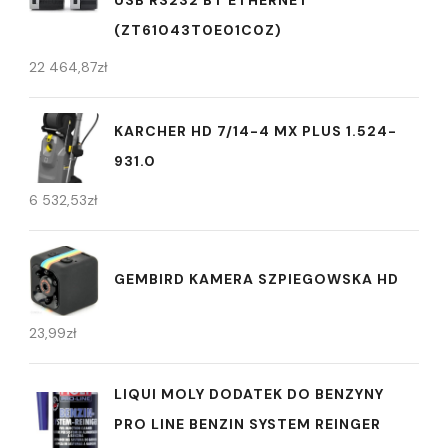
USB RS232 BT ETHERNET
(ZT61043T0E01C0Z)
22 464,87
zł
KARCHER HD 7/14-4 MX PLUS 1.524-
931.0
6 532,53
zł
GEMBIRD KAMERA SZPIEGOWSKA HD
23,99
zł
LIQUI MOLY DODATEK DO BENZYNY
PRO LINE BENZIN SYSTEM REINGER