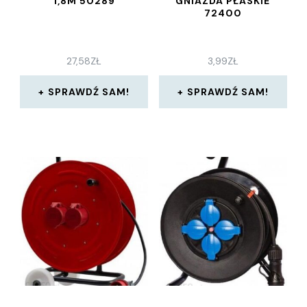
1,8M 50289
GNIAZDA PŁASKIE
72400
27,58
ZŁ
3,99
ZŁ
SPRAWDŹ SAM!
SPRAWDŹ SAM!