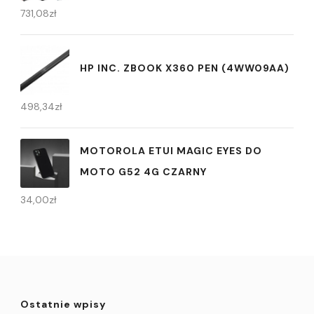
731,08
zł
HP INC. ZBOOK X360 PEN (4WW09AA)
498,34
zł
MOTOROLA ETUI MAGIC EYES DO
MOTO G52 4G CZARNY
34,00
zł
Ostatnie wpisy