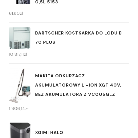
0,5L 5153
61,80
zł
BARTSCHER KOSTKARKA DO LODU B
70 PLUS
10 817,11
zł
MAKITA ODKURZACZ
AKUMULATOROWY LI-ION XGT 40V,
BEZ AKUMULATORA Z VC005GLZ
1 806,14
zł
XGIMI HALO