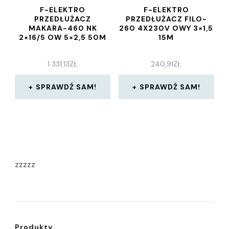
F-ELEKTRO
F-ELEKTRO
PRZEDŁUŻACZ
PRZEDŁUŻACZ FILO-
MAKARA-460 NK
260 4X230V OWY 3×1,5
2×16/5 OW 5×2,5 50M
15M
1 331,13
ZŁ
240,91
ZŁ
SPRAWDŹ SAM!
SPRAWDŹ SAM!
zzzzz
Produkty