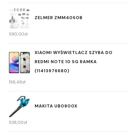
ZELMER ZMM4050B
590,00
zł
XIAOMI WYŚWIETLACZ SZYBA DO
REDMI NOTE 10 5G RAMKA
(11413976680)
156,48
zł
MAKITA UB0800X
538,00
zł