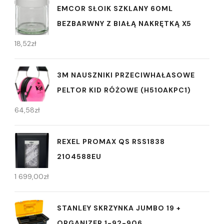
EMCOR SŁOIK SZKLANY 60ML
BEZBARWNY Z BIAŁĄ NAKRĘTKĄ X5
18,52
zł
3M NAUSZNIKI PRZECIWHAŁASOWE
PELTOR KID RÓŻOWE (H510AKPC1)
64,58
zł
REXEL PROMAX QS RSS1838
2104588EU
1 699,00
zł
STANLEY SKRZYNKA JUMBO 19 +
ORGANIZER 1-92-906