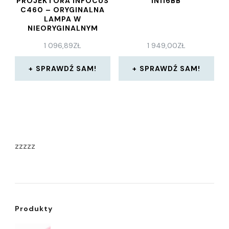
PROJEKTORA INFOCUS
IN116BB
C460 – ORYGINALNA
LAMPA W
NIEORYGINALNYM
MODULE
1 096,89
ZŁ
1 949,00
ZŁ
SPRAWDŹ SAM!
SPRAWDŹ SAM!
zzzzz
Produkty