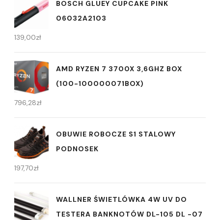
BOSCH GLUEY CUPCAKE PINK
06032A2103
139,00
zł
AMD RYZEN 7 3700X 3,6GHZ BOX
(100-100000071BOX)
796,28
zł
OBUWIE ROBOCZE S1 STALOWY
PODNOSEK
197,70
zł
WALLNER ŚWIETLÓWKA 4W UV DO
TESTERA BANKNOTÓW DL-105 DL -07