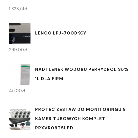
1 328,51
zł
LENCO LPJ-700BKGY
299,00
zł
NADTLENEK WODORU PERHYDROL 35%
1L DLA FIRM
45,00
zł
PROTEC ZESTAW DO MONITORINGU 8
KAMER TUBOWYCH KOMPLET
PRXVR08T5LBD