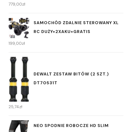
779,00
zł
SAMOCHÓD ZDALNIE STEROWANY XL
RC DUŻY+2XAKU+GRATIS
199,00
zł
DEWALT ZESTAW BITÓW (2 SZT.)
DT70531T
25,74
zł
NEO SPODNIE ROBOCZE HD SLIM