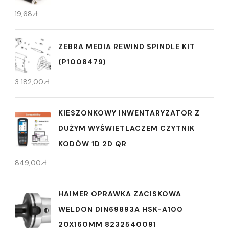
19,68
zł
ZEBRA MEDIA REWIND SPINDLE KIT
(P1008479)
3 182,00
zł
KIESZONKOWY INWENTARYZATOR Z
DUŻYM WYŚWIETLACZEM CZYTNIK
KODÓW 1D 2D QR
849,00
zł
HAIMER OPRAWKA ZACISKOWA
WELDON DIN69893A HSK-A100
20X160MM 8232540091