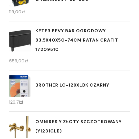
119,00
zł
KETER BEVY BAR OGRODOWY
83,5X40X50-74CM RATAN GRAFIT
17209510
559,00
zł
BROTHER LC-129XLBK CZARNY
129,71
zł
OMNIRES Y ZŁOTY SZCZOTKOWANY
(Y1231GLB)