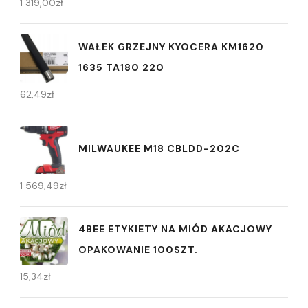
1 319,00
zł
WAŁEK GRZEJNY KYOCERA KM1620
1635 TA180 220
62,49
zł
MILWAUKEE M18 CBLDD-202C
1 569,49
zł
4BEE ETYKIETY NA MIÓD AKACJOWY
OPAKOWANIE 100SZT.
15,34
zł