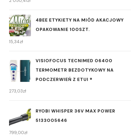
2 050,41
zł
4BEE ETYKIETY NA MIÓD AKACJOWY
OPAKOWANIE 100SZT.
15,34
zł
VISIOFOCUS TECNIMED 06400
TERMOMETR BEZDOTYKOWY NA
PODCZERWIEŃ Z ETUI ®
273,03
zł
RYOBI WHISPER 36V MAX POWER
5133005646
799,00
zł