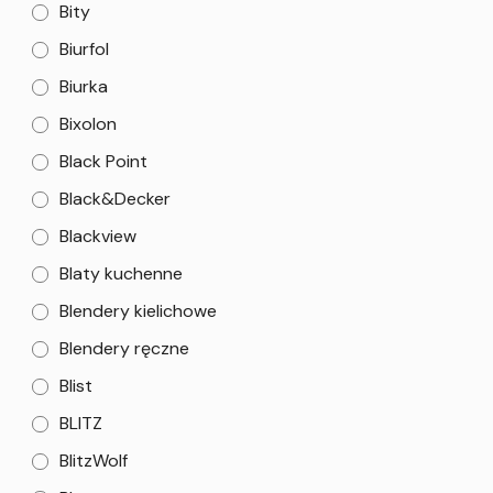
Bity
Biurfol
Biurka
Bixolon
Black Point
Black&Decker
Blackview
Blaty kuchenne
Blendery kielichowe
Blendery ręczne
Blist
BLITZ
BlitzWolf