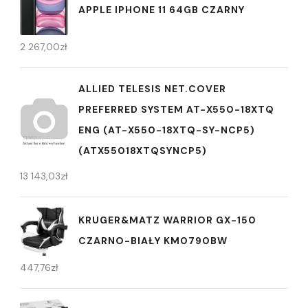
APPLE IPHONE 11 64GB CZARNY
2 267,00
zł
ALLIED TELESIS NET.COVER
PREFERRED SYSTEM AT-X550-18XTQ
ENG (AT-X550-18XTQ-SY-NCP5)
(ATX55018XTQSYNCP5)
13 143,03
zł
KRUGER&MATZ WARRIOR GX-150
CZARNO-BIAŁY KM0790BW
447,76
zł