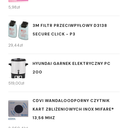
5,98
zł
3M FILTR PRZECIWPYŁOWY D3138
SECURE CLICK - P3
29,44
zł
HYUNDAI GARNEK ELEKTRYCZNY PC
200
519,00
zł
CDVI WANDALOODPORNY CZYTNIK
KART ZBLIŻENIOWYCH INOX MIFARE®
13,56 MHZ