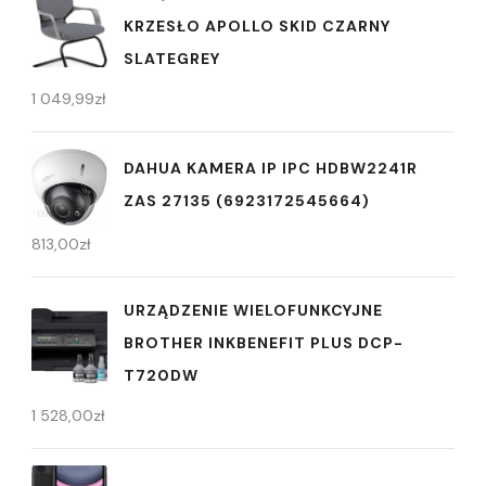
KRZESŁO APOLLO SKID CZARNY
SLATEGREY
1 049,99
zł
DAHUA KAMERA IP IPC HDBW2241R
ZAS 27135 (6923172545664)
813,00
zł
URZĄDZENIE WIELOFUNKCYJNE
BROTHER INKBENEFIT PLUS DCP-
T720DW
1 528,00
zł