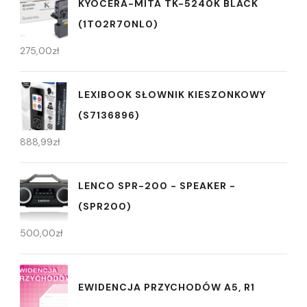
KYOCERA-MITA TK-5240K BLACK
(1T02R70NL0)
275,00
zł
LEXIBOOK SŁOWNIK KIESZONKOWY
(S7136896)
888,99
zł
LENCO SPR-200 - SPEAKER -
(SPR200)
500,00
zł
EWIDENCJA PRZYCHODÓW A5, R1