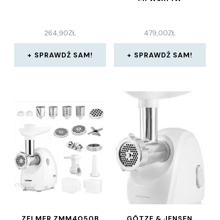
264,90
ZŁ
479,00
ZŁ
SPRAWDŹ SAM!
SPRAWDŹ SAM!
ZELMER ZMM4050B
GÖTZE & JENSEN