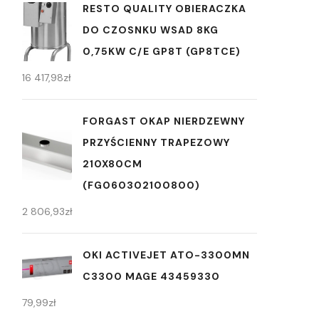
RESTO QUALITY OBIERACZKA
DO CZOSNKU WSAD 8KG
0,75KW C/E GP8T (GP8TCE)
16 417,98
zł
FORGAST OKAP NIERDZEWNY
PRZYŚCIENNY TRAPEZOWY
210X80CM
(FG060302100800)
2 806,93
zł
OKI ACTIVEJET ATO-3300MN
C3300 MAGE 43459330
79,99
zł