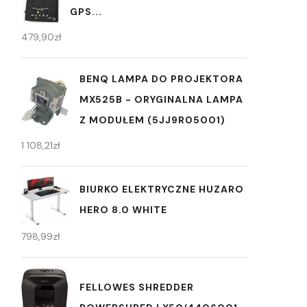
GPS...
479,90
zł
BENQ LAMPA DO PROJEKTORA
MX525B - ORYGINALNA LAMPA
Z MODUŁEM (5JJ9R05001)
1 108,21
zł
BIURKO ELEKTRYCZNE HUZARO
HERO 8.0 WHITE
798,99
zł
FELLOWES SHREDDER