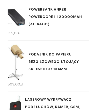
POWERBANK ANKER
POWERCORE III 20000MAH
(A1364G11)
145,00
zł
PODAJNIK DO PAPIERU
BEZGILZOWEGO STOJĄCY
563X550X97 134MM
809,00
zł
LASEROWY WYKRYWACZ
PODSŁUCHÓW, KAMER, GSM,