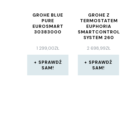
GROHE BLUE
GROHE Z
PURE
TERMOSTATEM
EUROSMART
EUPHORIA
30383000
SMARTCONTROL
SYSTEM 260
MONO
1 299,00
ZŁ
2 698,99
ZŁ
26509000
SPRAWDŹ
SPRAWDŹ
SAM!
SAM!