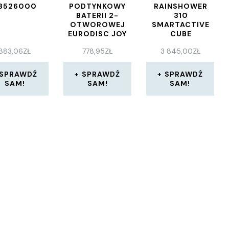
8526000
PODTYNKOWY
RAINSHOWER
BATERII 2-
310
OTWOROWEJ
SMARTACTIVE
EURODISC JOY
CUBE
23429000
GROHTHERM
883,06
ZŁ
778,95
ZŁ
3 845,00
ZŁ
SMARTCONTROL
34706000
SPRAWDŹ
SPRAWDŹ
SPRAWDŹ
SAM!
SAM!
SAM!