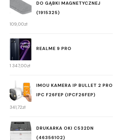
DO GĄBKI MAGNETYCZNEJ
(1915325)
109,00
zł
REALME 9 PRO
1 347,00
zł
IMOU KAMERA IP BULLET 2 PRO
IPC F26FEP (IPCF26FEP)
341,72
zł
DRUKARKA OKI C532DN
(46356102)