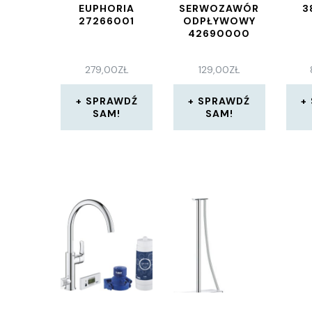
EUPHORIA
SERWOZAWÓR
3
27266001
ODPŁYWOWY
42690000
279,00
ZŁ
129,00
ZŁ
SPRAWDŹ
SPRAWDŹ
SAM!
SAM!