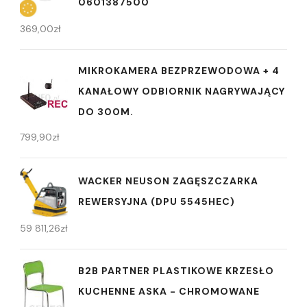
0601387500
369,00
zł
MIKROKAMERA BEZPRZEWODOWA + 4
KANAŁOWY ODBIORNIK NAGRYWAJĄCY
DO 300M.
799,90
zł
WACKER NEUSON ZAGĘSZCZARKA
REWERSYJNA (DPU 5545HEC)
59 811,26
zł
B2B PARTNER PLASTIKOWE KRZESŁO
KUCHENNE ASKA - CHROMOWANE