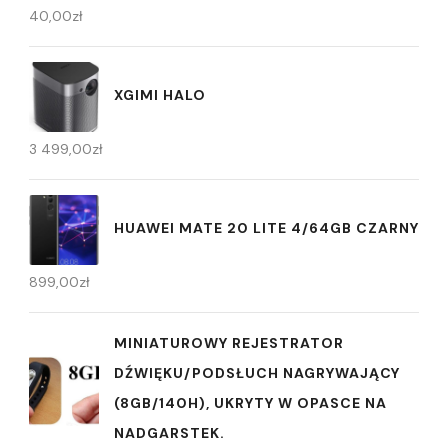
40,00
zł
XGIMI HALO
3 499,00
zł
HUAWEI MATE 20 LITE 4/64GB CZARNY
899,00
zł
MINIATUROWY REJESTRATOR
DŹWIĘKU/PODSŁUCH NAGRYWAJĄCY
(8GB/140H), UKRYTY W OPASCE NA
NADGARSTEK.