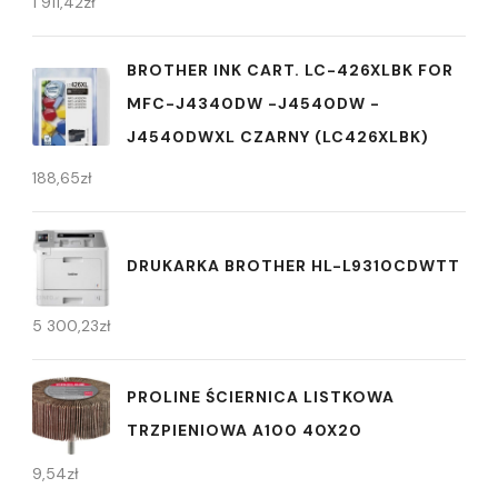
1 911,42
zł
BROTHER INK CART. LC-426XLBK FOR
MFC-J4340DW -J4540DW -
J4540DWXL CZARNY (LC426XLBK)
188,65
zł
DRUKARKA BROTHER HL-L9310CDWTT
5 300,23
zł
PROLINE ŚCIERNICA LISTKOWA
TRZPIENIOWA A100 40X20
9,54
zł