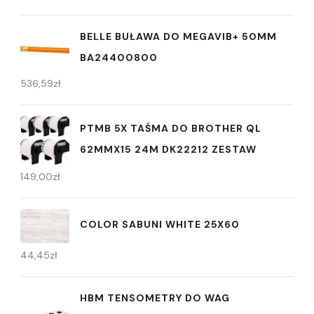
BELLE BUŁAWA DO MEGAVIB+ 50MM
BA24400800
536,59
zł
PTMB 5X TAŚMA DO BROTHER QL
62MMX15 24M DK22212 ZESTAW
149,00
zł
COLOR SABUNI WHITE 25X60
44,45
zł
HBM TENSOMETRY DO WAG