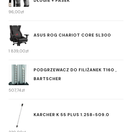
DŁUGIE + PASEK
96,00
zł
ASUS ROG CHARIOT CORE SL300
1 839,00
zł
PODGRZEWACZ DO FILIŻANEK T160 ,
BARTSCHER
507,74
zł
KARCHER K 55 PLUS 1.258-509.0