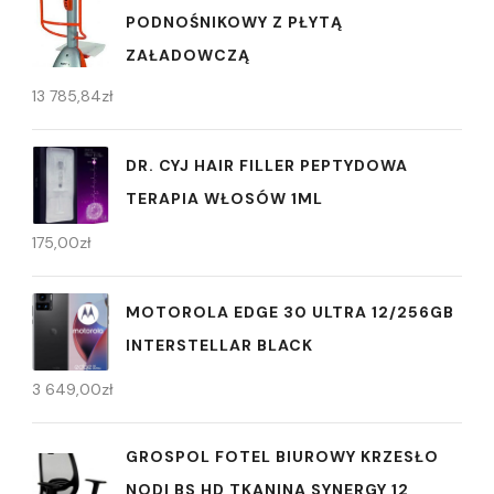
PODNOŚNIKOWY Z PŁYTĄ
ZAŁADOWCZĄ
13 785,84
zł
DR. CYJ HAIR FILLER PEPTYDOWA
TERAPIA WŁOSÓW 1ML
175,00
zł
MOTOROLA EDGE 30 ULTRA 12/256GB
INTERSTELLAR BLACK
3 649,00
zł
GROSPOL FOTEL BIUROWY KRZESŁO
NODI BS HD TKANINA SYNERGY 12