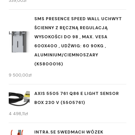
339,00
zł
SMS PRESENCE SPEED WALL UCHWYT
ŚCIENNY Z RĘCZNĄ REGULACJĄ
WYSOKOŚCI DO 98 , MAX. VESA
600X400 , UDŹWIG: 60 90KG ,
ALUMINIUM/CIEMNOSZARY
(K5800016)
9 500,00
zł
AXIS 5505 761 Q86 E LIGHT SENSOR
BOX 230 V (5505761)
4 498,11
zł
INTRA.SE SWEDMACH WÓZEK