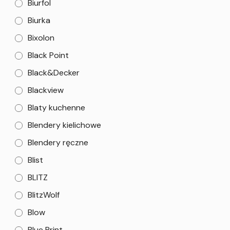
Biurfol
Biurka
Bixolon
Black Point
Black&Decker
Blackview
Blaty kuchenne
Blendery kielichowe
Blendery ręczne
Blist
BLITZ
BlitzWolf
Blow
Blue Print