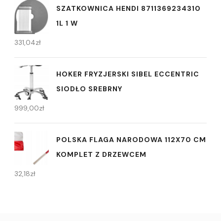
SZATKOWNICA HENDI 8711369234310
1L 1 W
331,04
zł
HOKER FRYZJERSKI SIBEL ECCENTRIC
SIODŁO SREBRNY
999,00
zł
POLSKA FLAGA NARODOWA 112X70 CM
KOMPLET Z DRZEWCEM
32,18
zł