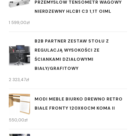
PRZEMYSŁOW TENSOMETR WAGOWY
NIERDZEWNY HLCB1 C3 1,1T OIML
1 599,00
zł
B2B PARTNER ZESTAW STOŁU Z
REGULACJĄ WYSOKOŚCI ZE
ŚCIANKAMI DZIAŁOWYMI
BIAŁY/GRAFITOWY
2 323,47
zł
MODI MEBLE BIURKO DREWNO RETRO
BIAŁE FRONTY 120X60CM KOMA II
550,00
zł