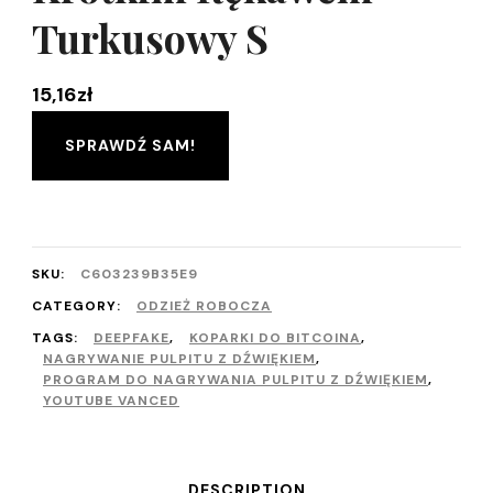
Turkusowy S
15,16
zł
SPRAWDŹ SAM!
SKU:
C603239B35E9
CATEGORY:
ODZIEŻ ROBOCZA
TAGS:
DEEPFAKE
,
KOPARKI DO BITCOINA
,
NAGRYWANIE PULPITU Z DŹWIĘKIEM
,
PROGRAM DO NAGRYWANIA PULPITU Z DŹWIĘKIEM
,
YOUTUBE VANCED
DESCRIPTION