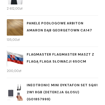
2 612,00
zł
PANELE PODŁOGOWE ARBITON
AMARON DĄB GEORGETOWN CA147
135,00
zł
FLAGMASTER FLAGMASTER MASZT Z
FLAGĄ FLAGA SŁOWACJI 650CM
200,00
zł
INEOTRONIC MINI DYKTAFON SET SQ61
2W1 8GB (DETEKCJA GŁOSU)
(G01857999)