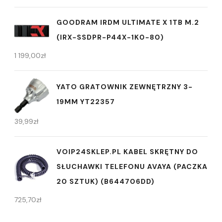
GOODRAM IRDM ULTIMATE X 1TB M.2
(IRX-SSDPR-P44X-1K0-80)
1 199,00
zł
YATO GRATOWNIK ZEWNĘTRZNY 3-
19MM YT22357
39,99
zł
VOIP24SKLEP.PL KABEL SKRĘTNY DO
SŁUCHAWKI TELEFONU AVAYA (PACZKA
20 SZTUK) (B644706DD)
725,70
zł