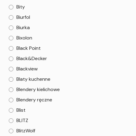
Bity
Biurfol
Biurka
Bixolon
Black Point
Black&Decker
Blackview
Blaty kuchenne
Blendery kielichowe
Blendery ręczne
Blist
BLITZ
BlitzWolf