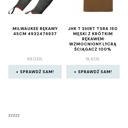
MILWAUKEE RĘKAWY
JHK T SHIRT TSRA 150
45CM 4932479937
MĘSKI Z KRÓTKIM
RĘKAWEM
WZMOCNIONY LYCRĄ
ŚCIĄGACZ 100%
BAWEŁNA 155 160G
88,03
ZŁ
19,42
ZŁ
BIAŁY XL
SPRAWDŹ SAM!
SPRAWDŹ SAM!
zzzzz