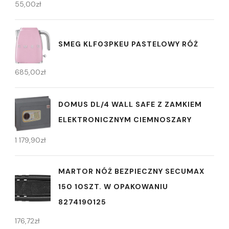
55,00
zł
SMEG KLF03PKEU PASTELOWY RÓŻ
685,00
zł
DOMUS DL/4 WALL SAFE Z ZAMKIEM
ELEKTRONICZNYM CIEMNOSZARY
1 179,90
zł
MARTOR NÓŻ BEZPIECZNY SECUMAX
150 10SZT. W OPAKOWANIU
8274190125
176,72
zł