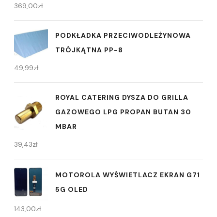
369,00
zł
PODKŁADKA PRZECIWODLEŻYNOWA
TRÓJKĄTNA PP-8
49,99
zł
ROYAL CATERING DYSZA DO GRILLA
GAZOWEGO LPG PROPAN BUTAN 30
MBAR
39,43
zł
MOTOROLA WYŚWIETLACZ EKRAN G71
5G OLED
143,00
zł