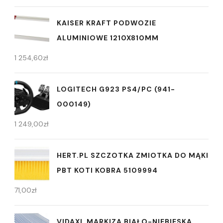
KAISER KRAFT PODWOZIE
ALUMINIOWE 1210X810MM
1 254,60
zł
LOGITECH G923 PS4/PC (941-
000149)
1 249,00
zł
HERT.PL SZCZOTKA ZMIOTKA DO MĄKI
PBT KOTI KOBRA 5109994
71,00
zł
VIDAXL MARKIZA BIAŁO-NIEBIESKA