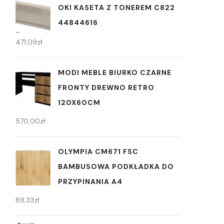
OKI KASETA Z TONEREM C822
44844616
471,09
zł
MODI MEBLE BIURKO CZARNE
FRONTY DREWNO RETRO
120X60CM
570,00
zł
OLYMPIA CM671 FSC
BAMBUSOWA PODKŁADKA DO
PRZYPINANIA A4
89,33
zł