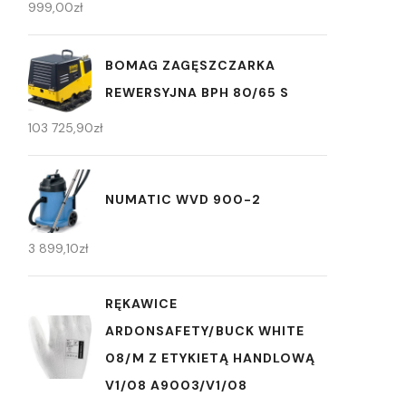
999,00
zł
BOMAG ZAGĘSZCZARKA
REWERSYJNA BPH 80/65 S
103 725,90
zł
NUMATIC WVD 900-2
3 899,10
zł
RĘKAWICE
ARDONSAFETY/BUCK WHITE
08/M Z ETYKIETĄ HANDLOWĄ
V1/08 A9003/V1/08