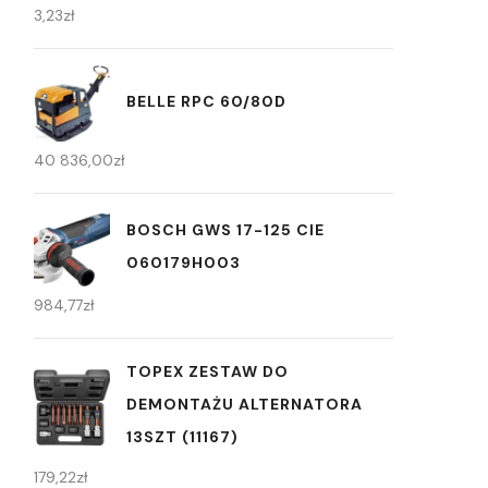
3,23
zł
BELLE RPC 60/80D
40 836,00
zł
BOSCH GWS 17-125 CIE
060179H003
984,77
zł
TOPEX ZESTAW DO
DEMONTAŻU ALTERNATORA
13SZT (11167)
179,22
zł