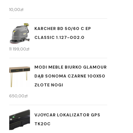
10,00
zł
KARCHER BD 50/60 C EP
CLASSIC 1.127-002.0
11 199,00
zł
MODI MEBLE BIURKO GLAMOUR
DĄB SONOMA CZARNE 100X50
ZŁOTE NOGI
650,00
zł
VJOYCAR LOKALIZATOR GPS
TK20C