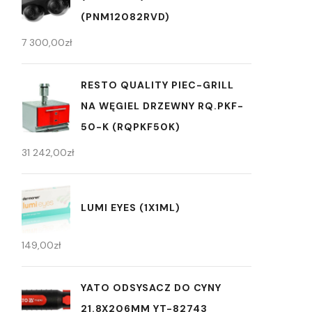
(PNM12082RVD)
7 300,00
zł
RESTO QUALITY PIEC-GRILL
NA WĘGIEL DRZEWNY RQ.PKF-
50-K (RQPKF50K)
31 242,00
zł
LUMI EYES (1X1ML)
149,00
zł
YATO ODSYSACZ DO CYNY
21.8X206MM YT-82743