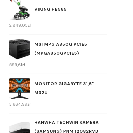
VIKING HB585
2 849,05
zł
MSI MPG A850G PCIE5
(MPGA850GPCIE5)
599,61
zł
MONITOR GIGABYTE 31,5"
M32U
3 664,99
zł
HANWHA TECHWIN KAMERA
(SAMSUNG) PNM 12082RVD