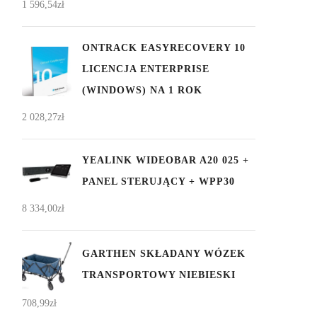
1 596,54
zł
ONTRACK EASYRECOVERY 10
LICENCJA ENTERPRISE
(WINDOWS) NA 1 ROK
2 028,27
zł
YEALINK WIDEOBAR A20 025 +
PANEL STERUJĄCY + WPP30
8 334,00
zł
GARTHEN SKŁADANY WÓZEK
TRANSPORTOWY NIEBIESKI
708,99
zł