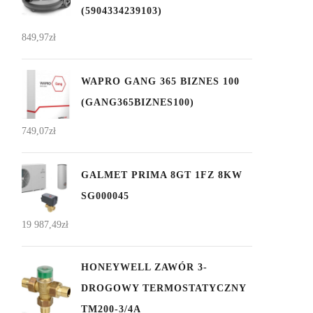
(5904334239103)
849,97
zł
WAPRO GANG 365 BIZNES 100
(GANG365BIZNES100)
749,07
zł
GALMET PRIMA 8GT 1FZ 8KW
SG000045
19 987,49
zł
HONEYWELL ZAWÓR 3-
DROGOWY TERMOSTATYCZNY
TM200-3/4A