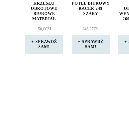
KRZESŁO
FOTEL BIUROWY
OBROTOWE
RACER 249
O
BIUROWE
SZARY
WE
MATERIAŁ
– 26
150,00
ZŁ
246,27
ZŁ
SPRAWDŹ
SPRAWDŹ
SAM!
SAM!