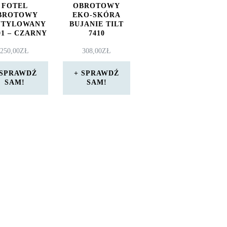
FOTEL
OBROTOWY
BROTOWY
EKO-SKÓRA
NTYLOWANY
BUJANIE TILT
01 – CZARNY
7410
250,00
ZŁ
308,00
ZŁ
SPRAWDŹ
SPRAWDŹ
SAM!
SAM!