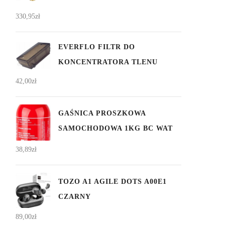
330,95
zł
EVERFLO FILTR DO
KONCENTRATORA TLENU
42,00
zł
GAŚNICA PROSZKOWA
SAMOCHODOWA 1KG BC WAT
38,89
zł
TOZO A1 AGILE DOTS A00E1
CZARNY
89,00
zł