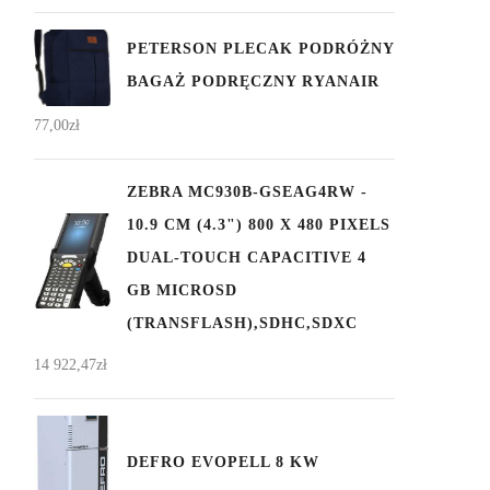
PETERSON PLECAK PODRÓŻNY
BAGAŻ PODRĘCZNY RYANAIR
77,00
zł
ZEBRA MC930B-GSEAG4RW -
10.9 CM (4.3") 800 X 480 PIXELS
DUAL-TOUCH CAPACITIVE 4
GB MICROSD
(TRANSFLASH),SDHC,SDXC
14 922,47
zł
DEFRO EVOPELL 8 KW