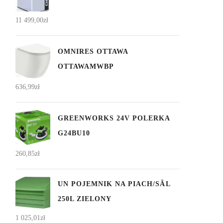
11 499,00
zł
OMNIRES OTTAWA
OTTAWAMWBP
636,99
zł
GREENWORKS 24V POLERKA
G24BU10
260,85
zł
UN POJEMNIK NA PIACH/SÃL
250L ZIELONY
1 025,01
zł