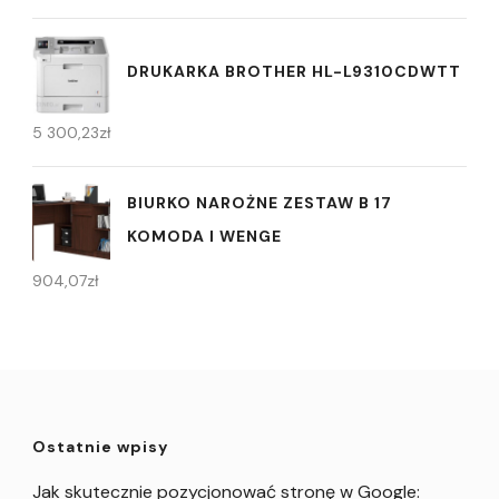
DRUKARKA BROTHER HL-L9310CDWTT
5 300,23
zł
BIURKO NAROŻNE ZESTAW B 17
KOMODA I WENGE
904,07
zł
Ostatnie wpisy
Jak skutecznie pozycjonować stronę w Google: