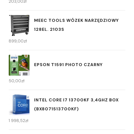
203,00
zł
MEEC TOOLS WÓZEK NARZĘDZIOWY
128EL. 2103S
899,00
zł
EPSON T1591 PHOTO CZARNY
50,00
zł
INTEL CORE I7 13700KF 3,4GHZ BOX
(BX8071513700KF)
1 998,52
zł