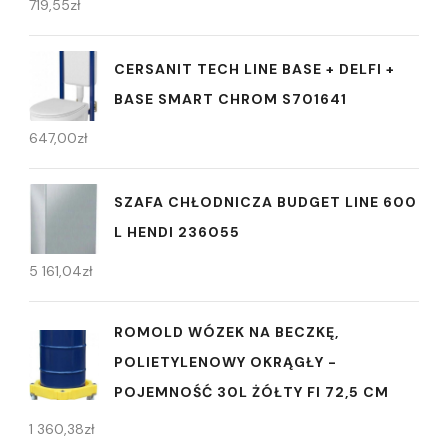
719,55
zł
CERSANIT TECH LINE BASE + DELFI +
BASE SMART CHROM S701641
647,00
zł
SZAFA CHŁODNICZA BUDGET LINE 600
L HENDI 236055
5 161,04
zł
ROMOLD WÓZEK NA BECZKĘ,
POLIETYLENOWY OKRĄGŁY -
POJEMNOŚĆ 30L ŻÓŁTY FI 72,5 CM
1 360,38
zł