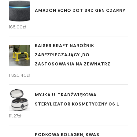
AMAZON ECHO DOT 3RD GEN CZARNY
165,00
zł
KAISER KRAFT NAROŻNIK
ZABEZPIECZAJĄCY ,DO
ZASTOSOWANIA NA ZEWNĄTRZ
1 820,40
zł
MYJKA ULTRADŹWIĘKOWA
STERYLIZATOR KOSMETYCZNY 06 L
111,27
zł
PODKOWA KOLAGEN, KWAS