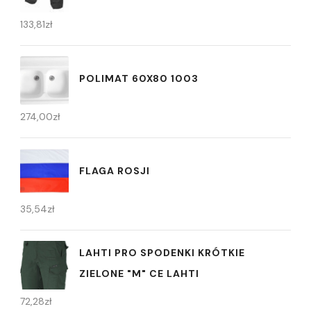
133,81
zł
POLIMAT 60X80 1003
274,00
zł
FLAGA ROSJI
35,54
zł
LAHTI PRO SPODENKI KRÓTKIE
ZIELONE "M" CE LAHTI
72,28
zł