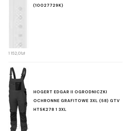
(10027729K)
1 152,01
zł
HOGERT EDGAR II OGRODNICZKI
OCHRONNE GRAFITOWE 3XL (58) GTV
HT5K278 1 3XL