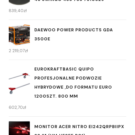
839,40
zł
DAEWOO POWER PRODUCTS GDA
3500E
2 219,07
zł
EUROKRAFTBASIC QUIPO
PROFESJONALNE PODWOZIE
HYBRYDOWE ,DO FORMATU EURO
1200SZT. 800 MM
602,70
zł
MONITOR ACER NITRO EI242QRPBIIPX