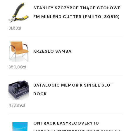
STANLEY SZCZYPCE TNĄCE CZOŁOWE
FM MINI END CUTTER (FMHT0-80519)
31,89
zł
KRZESŁO SAMBA
380,00
zł
DATALOGIC MEMOR K SINGLE SLOT
DOCK
473,99
zł
ONTRACK EASYRECOVERY 10