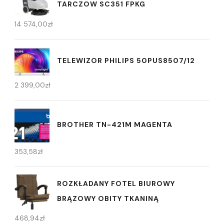
TARCZOW SC351 FPKG
14 574,00
zł
TELEWIZOR PHILIPS 50PUS8507/12
2 399,00
zł
BROTHER TN-421M MAGENTA
353,58
zł
ROZKŁADANY FOTEL BIUROWY
BRĄZOWY OBITY TKANINĄ
468,94
zł