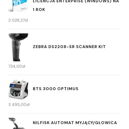
LICENCJA ENTERPRISE (WINDOWS) NA
1 ROK
2 028,27
zł
ZEBRA DS2208-SR SCANNER KIT
734,00
zł
BTS 3000 OPTIMUS
3 495,00
zł
NILFISK AUTOMAT MYJĄCY/GŁOWICA