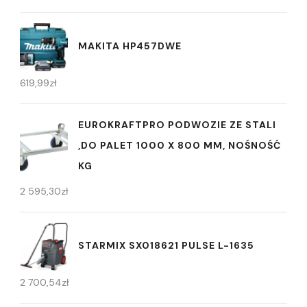
MAKITA HP457DWE
619,99
zł
EUROKRAFTPRO PODWOZIE ZE STALI
,DO PALET 1000 X 800 MM, NOŚNOŚĆ
KG
2 595,30
zł
STARMIX SX018621 PULSE L-1635
2 700,54
zł