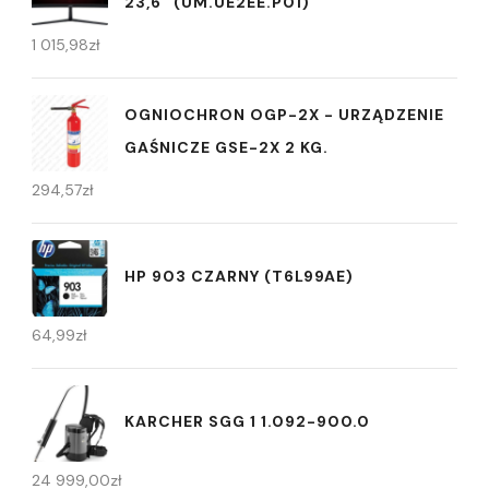
23,6" (UM.UE2EE.P01)
1 015,98
zł
OGNIOCHRON OGP-2X - URZĄDZENIE
GAŚNICZE GSE-2X 2 KG.
294,57
zł
HP 903 CZARNY (T6L99AE)
64,99
zł
KARCHER SGG 1 1.092-900.0
24 999,00
zł